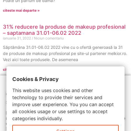
Poate un parfum de dama?
citeste mai departe »
31% reducere la produse de makeup profesional
– saptamana 31.01-06.02 2022
ianuarie 31, 2022
Niciun comentariu
Săptămâna 31.01-06.02 2022 vine cu o ofertă generoasă la 31
de produse de makeup profesional pe site-ul partener melkior.ro.
Vezi aici toate produsele. De asemenea
citeste mai departe »
Cookies & Privacy
This website uses cookies and other
Cele mai noi oferte, reduceri de preț
technology to provide their services and
și cupoane de reducere
improve user experience. You you can accept
all cookies usage or use settings to accept
Ramai aproape de noi. Zilnic actualizam ofertele
magazinelor partenere. Cu siguranta vei gasi ceea ce
categories individually.
cauti la pret avantajos.
Sunteti aici pentru reduceri inteligente si cumpărături