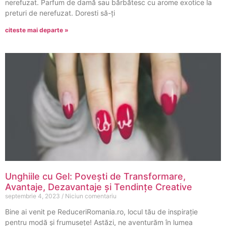
nerefuzat. Parfum de damă sau bărbătesc cu arome exotice la
preturi de nerefuzat. Doresti să-ți
citeste mai departe »
Unghiile cu Gel: Povești de Transformare,
Avantaje, Dezavantaje și Tendințe Creative
septembrie 4, 2023
Niciun comentariu
Bine ai venit pe ReduceriRomania.ro, locul tău de inspirație
pentru modă și frumusețe! Astăzi, ne aventurăm în lumea