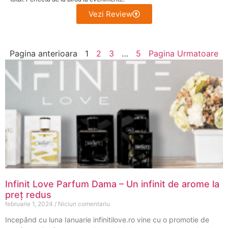
Vezi Review
Pagina anterioara
1
2
3
…
5
Pagina Urmatoare
Infinit Love Parfum Dama – Un infinit de arome la
preț redus
februarie 1, 2024
Niciun comentariu
Incepând cu luna Ianuarie infinitilove.ro vine cu o promotie de