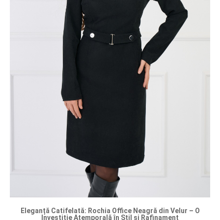
Eleganță Catifelată: Rochia Office Neagră din Velur – O
Investiție Atemporală în Stil și Rafinament