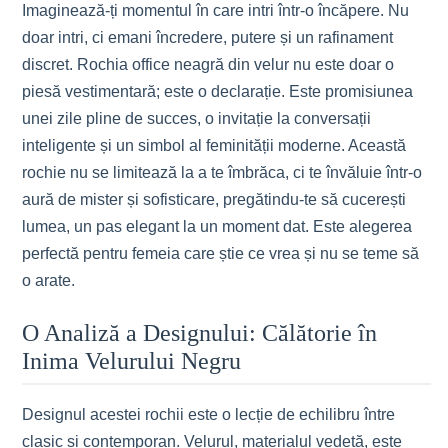
Imaginează-ți momentul în care intri într-o încăpere. Nu
doar intri, ci emani încredere, putere și un rafinament
discret. Rochia office neagră din velur nu este doar o
piesă vestimentară; este o declarație. Este promisiunea
unei zile pline de succes, o invitație la conversații
inteligente și un simbol al feminității moderne. Această
rochie nu se limitează la a te îmbrăca, ci te învăluie într-o
aură de mister și sofisticare, pregătindu-te să cucerești
lumea, un pas elegant la un moment dat. Este alegerea
perfectă pentru femeia care știe ce vrea și nu se teme să
o arate.
O Analiză a Designului: Călătorie în
Inima Velurului Negru
Designul acestei rochii este o lecție de echilibru între
clasic și contemporan. Velurul, materialul vedetă, este