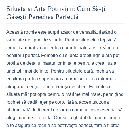
Silueta și Arta Potrivirii: Cum Să-ți
Găsești Perechea Perfectă
Această rochie este surprinzător de versatilă, flatând o
varietate de tipuri de siluete. Pentru siluetele clepsidră,
croiul cambrat va accentua curbele naturale, creând un
echilibru perfect. Femeile cu silueta dreptunghiulară pot
profita de detaliul nasturilor în talie pentru a crea iluzia
unei talii mai definite. Pentru siluetele pară, rochia va
echilibra partea superioară a corpului cu cea inferioară,
atrăgând atenția către umeri și decolteu. Femeile cu
silueta măr pot opta pentru o mărime mai mare, permițând
rochiei să cadă lejer pe corp, fără a accentua zona
abdominală. Indiferent de forma corpului, este esențial să
alegi mărimea corectă. Consultă ghidul de mărimi pentru
a te asigura că rochia se potrivește perfect, fără a fi prea