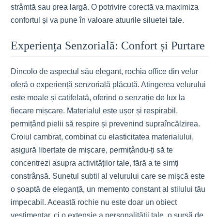
strâmtă sau prea largă. O potrivire corectă va maximiza
confortul și va pune în valoare atuurile siluetei tale.
Experiența Senzorială: Confort și Purtare
Dincolo de aspectul său elegant, rochia office din velur
oferă o experiență senzorială plăcută. Atingerea velurului
este moale și catifelată, oferind o senzație de lux la
fiecare mișcare. Materialul este ușor și respirabil,
permițând pielii să respire și prevenind supraîncălzirea.
Croiul cambrat, combinat cu elasticitatea materialului,
asigură libertate de mișcare, permițându-ți să te
concentrezi asupra activităților tale, fără a te simți
constrânsă. Sunetul subtil al velurului care se mișcă este
o șoaptă de eleganță, un memento constant al stilului tău
impecabil. Această rochie nu este doar un obiect
vestimentar, ci o extensie a personalității tale, o sursă de