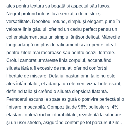
ales pentru textura sa bogată și aspectul său luxos.
Negrul profund intensifică senzația de mister și
versatilitate. Decolteul rotund, simplu și elegant, pune în
valoare linia gâtului, oferind un cadru perfect pentru un
colier statement sau un simplu lănțișor delicat. Mânecile
lungi adaugă un plus de rafinament și acoperire, ideal
pentru zilele mai răcoroase sau pentru ocazii formale.
Croiul cambrat urmărește linia corpului, accentuând
silueta fără a fi excesiv de mulat, oferind confort și
libertate de mișcare. Detaliul nasturilor în talie nu este
ales întâmplător; el adaugă un element vizual interesant,
definind talia și creând o siluetă clepsidră flatantă.
Fermoarul ascuns la spate asigură o potrivire perfectă și o
finisare impecabilă. Compoziția de 96% poliester și 4%
elastan conferă rochiei durabilitate, rezistență la șifonare
și un ușor stretch, asigurând confort pe tot parcursul zilei.