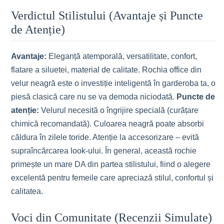
Verdictul Stilistului (Avantaje și Puncte
de Atenție)
Avantaje:
Eleganță atemporală, versatilitate, confort,
flatare a siluetei, material de calitate. Rochia office din
velur neagră este o investiție inteligentă în garderoba ta, o
piesă clasică care nu se va demoda niciodată.
Puncte de
atenție:
Velurul necesită o îngrijire specială (curățare
chimică recomandată). Culoarea neagră poate absorbi
căldura în zilele toride. Atenție la accesorizare – evită
supraîncărcarea look-ului. În general, această rochie
primește un mare DA din partea stilistului, fiind o alegere
excelentă pentru femeile care apreciază stilul, confortul și
calitatea.
Voci din Comunitate (Recenzii Simulate)