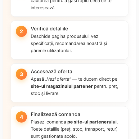
căutarea pentru a găsi rapid ceea ce te
interesează.
Verifică detaliile
2
Deschide pagina produsului: vezi
specificații, recomandarea noastră și
părerile utilizatorilor.
Accesează oferta
3
Apasă
„Vezi oferta”
— te ducem direct pe
site-ul magazinului partener
pentru preț,
stoc și livrare.
Finalizează comanda
4
Plasezi comanda
pe site-ul partenerului
.
Toate detaliile (preț, stoc, transport, retur)
sunt gestionate acolo.