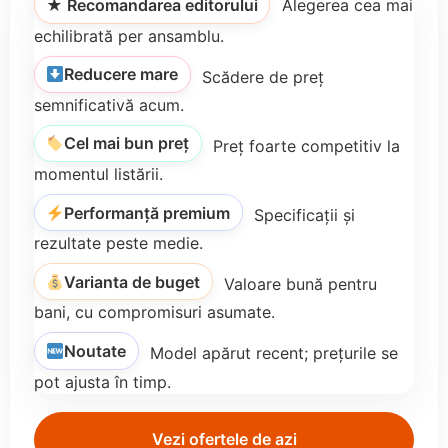
★ Recomandarea editorului
Alegerea cea mai
echilibrată per ansamblu.
Reducere mare
Scădere de preț
semnificativă acum.
Cel mai bun preț
Preț foarte competitiv la
momentul listării.
Performanță premium
Specificații și
rezultate peste medie.
Varianta de buget
Valoare bună pentru
bani, cu compromisuri asumate.
Noutate
Model apărut recent; prețurile se
pot ajusta în timp.
Vezi ofertele de azi