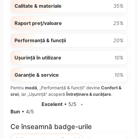
Calitate & materiale
35%
Raport preț/valoare
25%
Performanță & funcții
20%
Ușurință în utilizare
10%
Garanție & service
10%
Pentru
modă
, „Performanță & funcții” devine
Confort &
croi
, iar „Ușurință” acoperă
Întreținere & curățare
.
Excelent
• 5/5
•
Bun
• 4/5
Ce înseamnă badge-urile