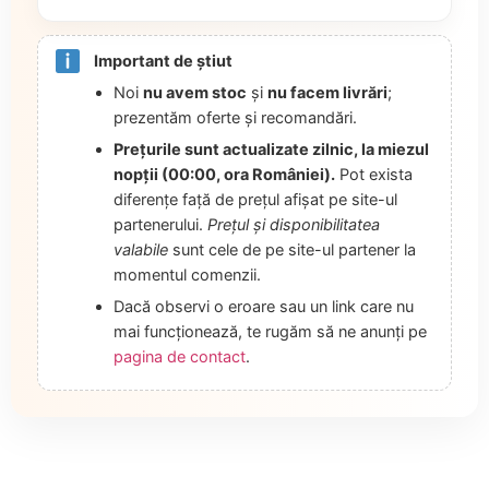
Important de știut
Noi
nu avem stoc
și
nu facem livrări
;
prezentăm oferte și recomandări.
Prețurile sunt actualizate zilnic, la miezul
nopții (00:00, ora României).
Pot exista
diferențe față de prețul afișat pe site-ul
partenerului.
Prețul și disponibilitatea
valabile
sunt cele de pe site-ul partener la
momentul comenzii.
Dacă observi o eroare sau un link care nu
mai funcționează, te rugăm să ne anunți pe
pagina de contact
.