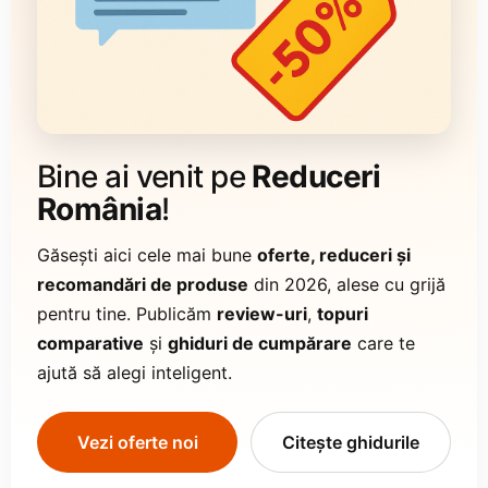
Bine ai venit pe
Reduceri
România
!
Găsești aici cele mai bune
oferte, reduceri și
recomandări de produse
din
2026
, alese cu grijă
pentru tine. Publicăm
review-uri
,
topuri
comparative
și
ghiduri de cumpărare
care te
ajută să alegi inteligent.
Vezi oferte noi
Citește ghidurile