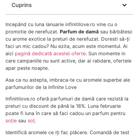
Cuprins
Incepând cu luna Ianuarie infinitilove.ro vine cu o
promotie de nerefuzat.
Parfum de damă
sau bărbătesc
cu arome exotice la preturi de nerefuzat. Doresti să-ți
faci un mic cadou? Nu ezita, acum este momentul. Ai
aici
pagină dedicată acestei oferte
. Sun momente in
care campaniile nu sunt active, dar ai rabdare, ofertele
apar peste noapte.
Asa ca nu astepta, imbraca-te cu aromele superbe ale
parfumurilor de la Infinite Love
Infinitilove.ro oferă parfumuri de damă care rezistă la
preturi cu discount de până la 18%. Luna februarie
poate fi luna în care să faci cadou un parfum pentru
soție
sau
soț
.
Identifică aromele ce iți fac plăcere. Comandă de test