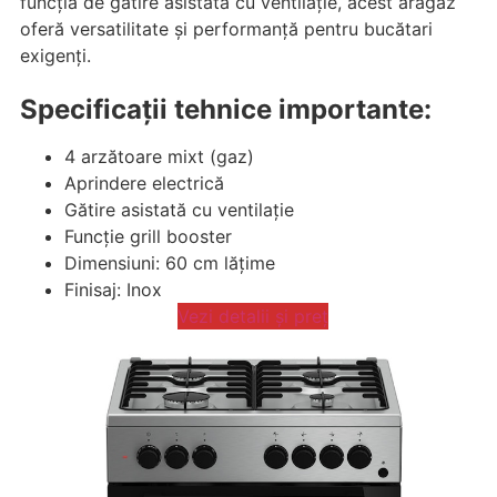
funcția de gătire asistată cu ventilație, acest aragaz
oferă versatilitate și performanță pentru bucătari
exigenți.
Specificații tehnice importante:
4 arzătoare mixt (gaz)
Aprindere electrică
Gătire asistată cu ventilație
Funcție grill booster
Dimensiuni: 60 cm lățime
Finisaj: Inox
Vezi detalii și preț