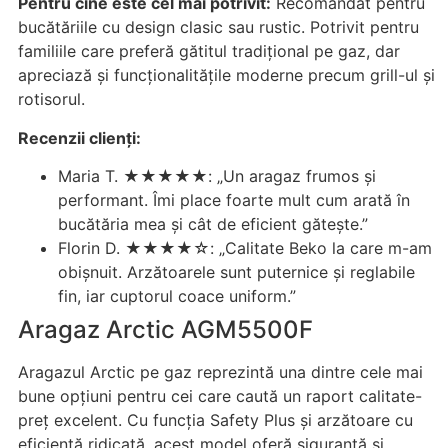
Pentru cine este cel mai potrivit:
Recomandat pentru
bucătăriile cu design clasic sau rustic. Potrivit pentru
familiile care preferă gătitul tradițional pe gaz, dar
apreciază și funcționalitățile moderne precum grill-ul și
rotisorul.
Recenzii clienți:
Maria T. ★★★★★: „Un aragaz frumos și
performant. Îmi place foarte mult cum arată în
bucătăria mea și cât de eficient gătește.”
Florin D. ★★★★☆: „Calitate Beko la care m-am
obișnuit. Arzătoarele sunt puternice și reglabile
fin, iar cuptorul coace uniform.”
Aragaz Arctic AGM5500F
Aragazul Arctic pe gaz reprezintă una dintre cele mai
bune opțiuni pentru cei care caută un raport calitate-
preț excelent. Cu funcția Safety Plus și arzătoare cu
eficiență ridicată, acest model oferă siguranță și