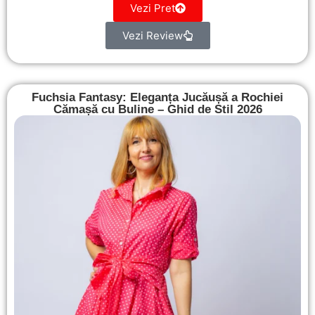
Vezi Pret
Vezi Review
Fuchsia Fantasy: Eleganța Jucăușă a Rochiei
Cămașă cu Buline – Ghid de Stil 2026