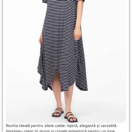
Rochia ideală pentru zilele calde: lejeră, elegantă și versatilă.
Imprimeu clasic în dungi și croială asimetrică pentru un look