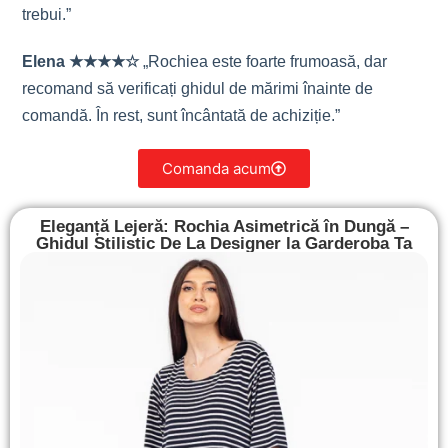
trebui.”
Elena ★★★★☆
„Rochiea este foarte frumoasă, dar
recomand să verificați ghidul de mărimi înainte de
comandă. În rest, sunt încântată de achiziție.”
Comanda acum
Eleganță Lejeră: Rochia Asimetrică în Dungă –
Ghidul Stilistic De La Designer la Garderoba Ta