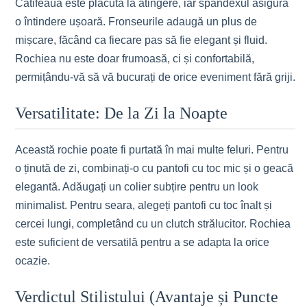
Catifeaua este plăcută la atingere, iar spandexul asigură
o întindere ușoară. Fronseurile adaugă un plus de
mișcare, făcând ca fiecare pas să fie elegant și fluid.
Rochiea nu este doar frumoasă, ci și confortabilă,
permițându-vă să vă bucurați de orice eveniment fără griji.
Versatilitate: De la Zi la Noapte
Această rochie poate fi purtată în mai multe feluri. Pentru
o ținută de zi, combinați-o cu pantofi cu toc mic și o geacă
elegantă. Adăugați un colier subțire pentru un look
minimalist. Pentru seara, alegeți pantofi cu toc înalt și
cercei lungi, completând cu un clutch strălucitor. Rochiea
este suficient de versatilă pentru a se adapta la orice
ocazie.
Verdictul Stilistului (Avantaje și Puncte