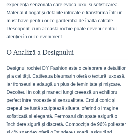
experiență senzorială care evocă luxul și sofisticarea.
Materialul bogat și detaliile intricate o transformă într-un
must-have pentru orice garderobă de înaltă calitate.
Descoperiți cum această rochie poate deveni centrul
atenției în orice eveniment.
O Analiză a Designului
Designul rochiei DY Fashion este o celebrare a detaliilor
și a calității. Catifeaua bleumarin oferă o textură luxoasă,
iar fronseurile adaugă un plus de feminitate și mișcare.
Decolteul în colț și maneci lungi creează un echilibru
perfect între modestie și senzualitate. Croiul conic și
crepeul pe fustă sculptează silueta, oferind o imagine
sofisticată și elegantă. Fermoarul din spate asigură o
închidere sigură și discretă. Compoziția de 96% poliester
și 4% spandex oferă o întindere ușoară, asigurând