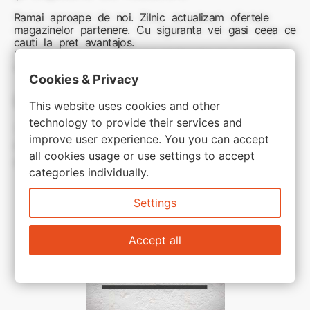
Ramai aproape de noi. Zilnic actualizam ofertele
magazinelor partenere. Cu siguranta vei gasi ceea ce
cauti la pret avantajos.
Sunteti aici pentru reduceri inteligente si cumpărături
inspirate
Cookies & Privacy
Link-uri utile:
This website uses cookies and other
technology to provide their services and
Termeni si conditii
improve user experience. You you can accept
Politica de confidentialitate
all cookies usage or use settings to accept
Politica de cookie
categories individually.
Settings
Accept all