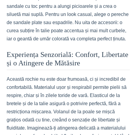
sandale cu toc pentru a alungi picioarele și a crea o
siluetă mai suplă. Pentru un look casual, alege o pereche
de sandale plate sau espadrile. Nu uita de accesorii: o
curea subțire în talie poate accentua și mai mult curbele,
iar o geantă de umăr colorată va completa perfect ținuta.
Experiența Senzorială: Confort, Libertate
și o Atingere de Mătăsire
Această rochie nu este doar frumoasă, ci și incredibil de
confortabilă. Materialul ușor și respirabil permite pielii să
respire, chiar și în zilele toride de vară. Elasticul de la
bretele și de la talie asigură o potrivire perfectă, fără a
restricționa mișcarea. Volanul de la poale se mișcă
grațios odată cu tine, creând o senzație de libertate și
fluiditate. Imaginează-ți atingerea delicată a materialului