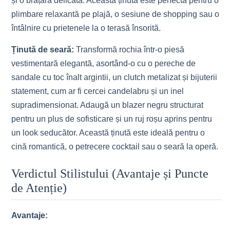
și o brățară delicată. Această ținută este perfectă pentru o
plimbare relaxantă pe plajă, o sesiune de shopping sau o
întâlnire cu prietenele la o terasă însorită.
Ținută de seară:
Transformă rochia într-o piesă
vestimentară elegantă, asortând-o cu o pereche de
sandale cu toc înalt argintii, un clutch metalizat și bijuterii
statement, cum ar fi cercei candelabru și un inel
supradimensionat. Adaugă un blazer negru structurat
pentru un plus de sofisticare și un ruj roșu aprins pentru
un look seducător. Această ținută este ideală pentru o
cină romantică, o petrecere cocktail sau o seară la operă.
Verdictul Stilistului (Avantaje și Puncte
de Atenție)
Avantaje: