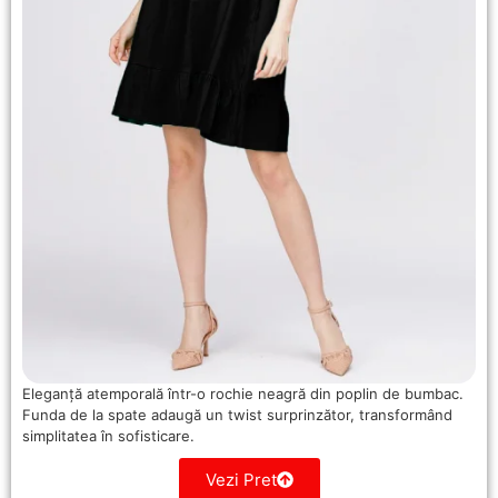
Eleganță atemporală într-o rochie neagră din poplin de bumbac.
Funda de la spate adaugă un twist surprinzător, transformând
simplitatea în sofisticare.
Vezi Pret