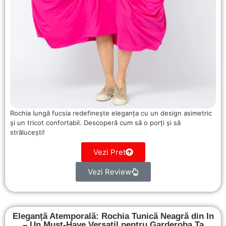
Rochia lungă fucsia redefinește eleganța cu un design asimetric
și un tricot confortabil. Descoperă cum să o porți și să
strălucești!
Vezi Pret
Vezi Review
Eleganță Atemporală: Rochia Tunică Neagră din In
– Un Must-Have Versatil pentru Garderoba Ta