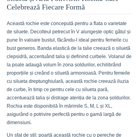
Celebrează Fiecare Formă
Această rochie este concepută pentru a flata o varietate
de siluete. Decolteul petrecut în V alungește optic gâtul și
pune în valoare bustul, făcându-l ideal pentru femeile cu
bust generos. Banda elastică de la talie creează o siluetă
clepsidră, accentuând talia și definind curbele. Volanul de
la poale adaugă volum în zona șoldurilor, echilibrând
proporțiile și creând o siluetă armonioasă. Pentru femeile
cu silueta dreptunghiulară, această rochie creează iluzia
de curbe, în timp ce pentru cele cu silueta pară,
accentuează talia și distrage atenția de la zona șoldurilor.
Rochia este disponibilă în mărimile S, M, L și XL,
asigurând o potrivire perfectă pentru o gamă largă de
dimensiuni.
Un sfat de stil: poartă această rochie cu o pereche de