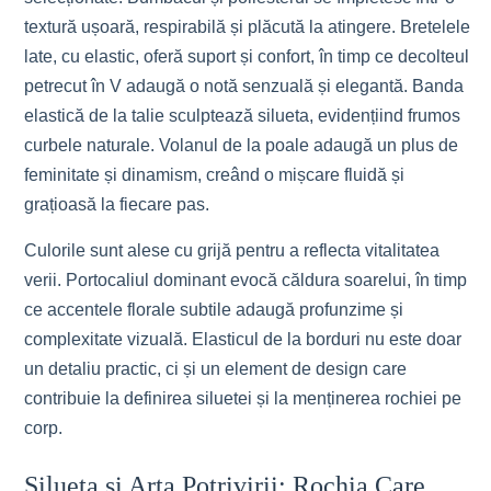
textură ușoară, respirabilă și plăcută la atingere. Bretelele
late, cu elastic, oferă suport și confort, în timp ce decolteul
petrecut în V adaugă o notă senzuală și elegantă. Banda
elastică de la talie sculptează silueta, evidențiind frumos
curbele naturale. Volanul de la poale adaugă un plus de
feminitate și dinamism, creând o mișcare fluidă și
grațioasă la fiecare pas.
Culorile sunt alese cu grijă pentru a reflecta vitalitatea
verii. Portocaliul dominant evocă căldura soarelui, în timp
ce accentele florale subtile adaugă profunzime și
complexitate vizuală. Elasticul de la borduri nu este doar
un detaliu practic, ci și un element de design care
contribuie la definirea siluetei și la menținerea rochiei pe
corp.
Silueta și Arta Potrivirii: Rochia Care