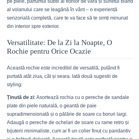
pe piele, parfumul subtil al florilor de vară și sunetul blând
al volanului care se leagănă în vânt – o experiență
senzorială completă, care te va face să te simți minunat
din interior spre exterior.
Versatilitate: De la Zi la Noapte, O
Rochie pentru Orice Ocazie
Această rochie este incredibil de versatilă, putând fi
purtată atât ziua, cât și seara. Iată două sugestii de
styling:
Ținută de zi:
Asortează rochia cu o pereche de sandale
plate din piele naturală, o geantă de paie
supradimensionată și o pălărie de soare cu boruri largi.
Adaugă o pereche de ochelari de soare cu rame retro și
bijuterii minimaliste, cum ar fi un colier finuț cu pandantiv