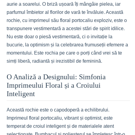
aurie a soarelui. O briză ușoară îți mângâie pielea, iar
parfumul îmbietor al florilor de vară te învăluie. Această
rochie, cu imprimeul său floral portocaliu exploziv, este o
transpunere vestimentară a acestei stări de spirit idilice.
Nu este doar o piesă vestimentară, ci o invitație la
bucurie, la optimism și la celebrarea frumuseții efemere a
momentului. Este rochia pe care o porți când vrei să te
simți liberă, radiantă și irezistibil de feminină.
O Analiză a Designului: Simfonia
Imprimeului Floral și a Croiului
Inteligent
Această rochie este o capodoperă a echilibrului.
Imprimeul floral portocaliu, vibrant și optimist, este
temperat de croiul inteligent și de materialele atent
selecționate. Bumbacul și poliesterul se împletesc într-o