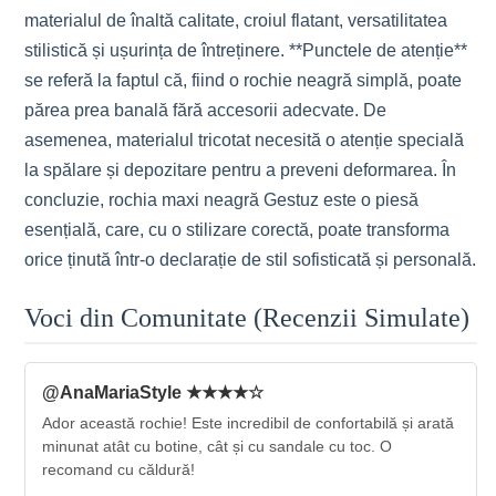
materialul de înaltă calitate, croiul flatant, versatilitatea
stilistică și ușurința de întreținere. **Punctele de atenție**
se referă la faptul că, fiind o rochie neagră simplă, poate
părea prea banală fără accesorii adecvate. De
asemenea, materialul tricotat necesită o atenție specială
la spălare și depozitare pentru a preveni deformarea. În
concluzie, rochia maxi neagră Gestuz este o piesă
esențială, care, cu o stilizare corectă, poate transforma
orice ținută într-o declarație de stil sofisticată și personală.
Voci din Comunitate (Recenzii Simulate)
@AnaMariaStyle ★★★★☆
Ador această rochie! Este incredibil de confortabilă și arată
minunat atât cu botine, cât și cu sandale cu toc. O
recomand cu căldură!