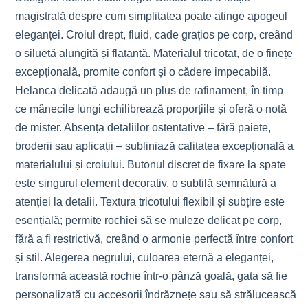
magistrală despre cum simplitatea poate atinge apogeul
eleganței. Croiul drept, fluid, cade grațios pe corp, creând
o siluetă alungită și flatantă. Materialul tricotat, de o finețe
excepțională, promite confort și o cădere impecabilă.
Helanca delicată adaugă un plus de rafinament, în timp
ce mânecile lungi echilibrează proporțiile și oferă o notă
de mister. Absența detaliilor ostentative – fără paiete,
broderii sau aplicații – subliniază calitatea excepțională a
materialului și croiului. Butonul discret de fixare la spate
este singurul element decorativ, o subtilă semnătură a
atenției la detalii. Textura tricotului flexibil și subțire este
esențială; permite rochiei să se muleze delicat pe corp,
fără a fi restrictivă, creând o armonie perfectă între confort
și stil. Alegerea negrului, culoarea eternă a eleganței,
transformă această rochie într-o pânză goală, gata să fie
personalizată cu accesorii îndrăznețe sau să strălucească