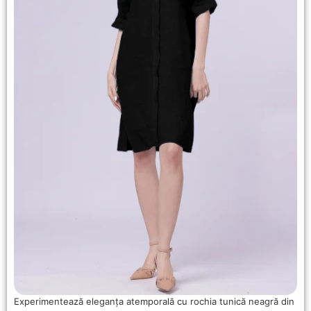
Experimentează eleganța atemporală cu rochia tunică neagră din