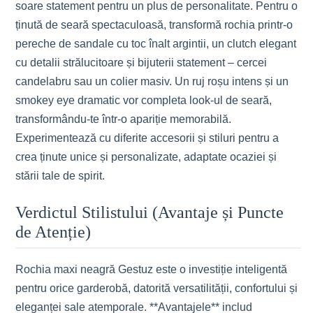
soare statement pentru un plus de personalitate. Pentru o
ținută de seară spectaculoasă, transformă rochia printr-o
pereche de sandale cu toc înalt argintii, un clutch elegant
cu detalii strălucitoare și bijuterii statement – cercei
candelabru sau un colier masiv. Un ruj roșu intens și un
smokey eye dramatic vor completa look-ul de seară,
transformându-te într-o apariție memorabilă.
Experimentează cu diferite accesorii și stiluri pentru a
crea ținute unice și personalizate, adaptate ocaziei și
stării tale de spirit.
Verdictul Stilistului (Avantaje și Puncte
de Atenție)
Rochia maxi neagră Gestuz este o investiție inteligentă
pentru orice garderobă, datorită versatilității, confortului și
eleganței sale atemporale. **Avantajele** includ