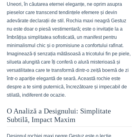
Uneori, în căutarea eternei eleganțe, ne oprim asupra
pieselor care transcend tendințele efemere și devin
adevărate declarații de stil. Rochia maxi neagră Gestuz
nu este doar o piesă vestimentară; este o invitație la a
îmbrățișa simplitatea sofisticată, un manifest pentru
minimalismul chic și o promisiune a confortului rafinat.
Imaginează-ți senzația mătăsoasă a tricotului fin pe piele,
silueta alungită care îți conferă o alură misterioasă și
versatilitatea care te transformă dintr-o zeiță boemă de zi
într-o apariție elegantă de seară. Această rochie este
despre a te simți puternică, încrezătoare și impecabil de
stilată, indiferent de ocazie.
O Analiză a Designului: Simplitate
Subtilă, Impact Maxim
Designul rochiei maxi negre Gestuz este o lecție