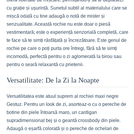
cu grație și ușurință. Sunetul subtil al materialului care se
mișcă odată cu tine adaugă o notă de mister și
senzualitate. Această rochie nu este doar o piesă
vestimentară; este o experiență senzorială completă, care
te face să te simți răsfățată și încrezătoare. Este genul de
rochie pe care o poți purta ore întregi, fără să te simți
incomodă, perfectă pentru o zi aglomerată la birou sau
pentru o seară relaxantă cu prietenii.
Versatilitate: De la Zi la Noapte
Versatilitatea este atuul suprem al rochiei maxi negre
Gestuz. Pentru un look de zi, asorteaz-o cu o pereche de
botine din piele întoarsă maro, un cardigan
supradimensionat bej și o geantă crossbody din piele.
Adaugă o eșarfă colorată și o pereche de ochelari de