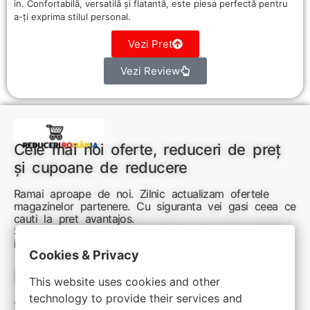
in. Confortabilă, versatilă și flatantă, este piesa perfectă pentru
a-ți exprima stilul personal.
Vezi Pret
Vezi Review
Cele mai noi oferte, reduceri de preț
și cupoane de reducere
Ramai aproape de noi. Zilnic actualizam ofertele
magazinelor partenere. Cu siguranta vei gasi ceea ce
cauti la pret avantajos.
Sunteti aici pentru reduceri inteligente si cumpărături
inspirate
Cookies & Privacy
Link-uri utile:
This website uses cookies and other
technology to provide their services and
Termeni si conditii