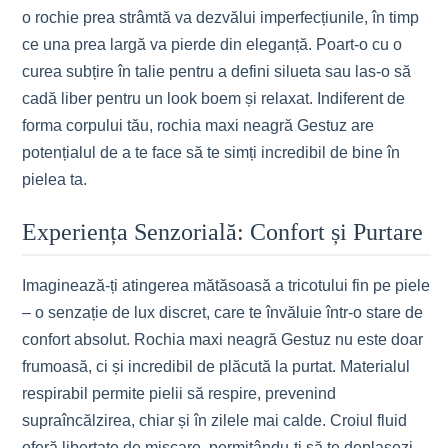
o rochie prea strâmtă va dezvălui imperfecțiunile, în timp
ce una prea largă va pierde din eleganță. Poart-o cu o
curea subțire în talie pentru a defini silueta sau las-o să
cadă liber pentru un look boem și relaxat. Indiferent de
forma corpului tău, rochia maxi neagră Gestuz are
potențialul de a te face să te simți incredibil de bine în
pielea ta.
Experiența Senzorială: Confort și Purtare
Imaginează-ți atingerea mătăsoasă a tricotului fin pe piele
– o senzație de lux discret, care te învăluie într-o stare de
confort absolut. Rochia maxi neagră Gestuz nu este doar
frumoasă, ci și incredibil de plăcută la purtat. Materialul
respirabil permite pielii să respire, prevenind
supraîncălzirea, chiar și în zilele mai calde. Croiul fluid
oferă libertate de mișcare, permițându-ți să te deplasezi