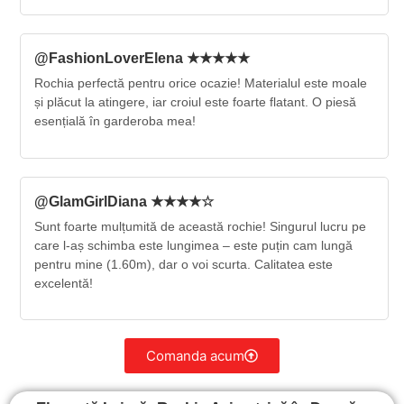
@FashionLoverElena ★★★★★
Rochia perfectă pentru orice ocazie! Materialul este moale
și plăcut la atingere, iar croiul este foarte flatant. O piesă
esențială în garderoba mea!
@GlamGirlDiana ★★★★☆
Sunt foarte mulțumită de această rochie! Singurul lucru pe
care l-aș schimba este lungimea – este puțin cam lungă
pentru mine (1.60m), dar o voi scurta. Calitatea este
excelentă!
Comanda acum