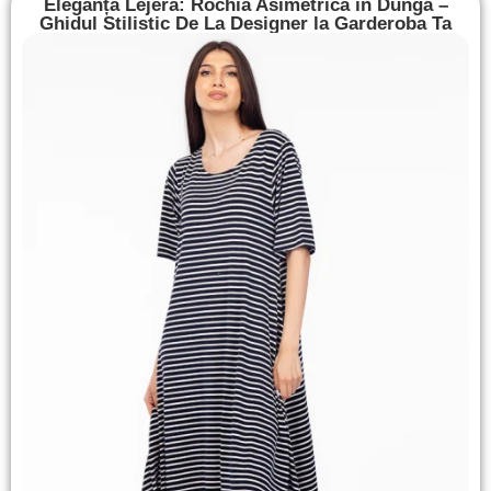
Eleganță Lejeră: Rochia Asimetrică în Dungă –
Ghidul Stilistic De La Designer la Garderoba Ta