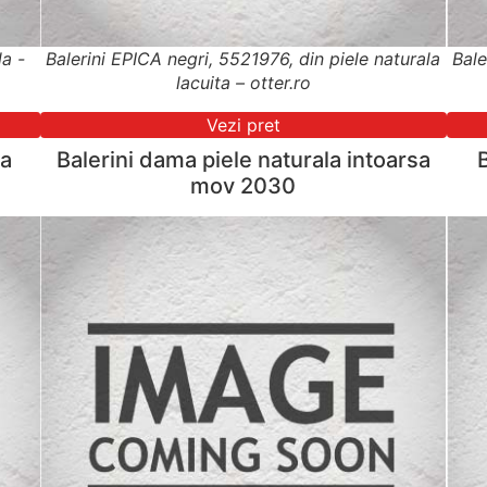
la -
Balerini EPICA negri, 5521976, din piele naturala
Bale
lacuita – otter.ro
Vezi pret
sa
Balerini dama piele naturala intoarsa
mov 2030