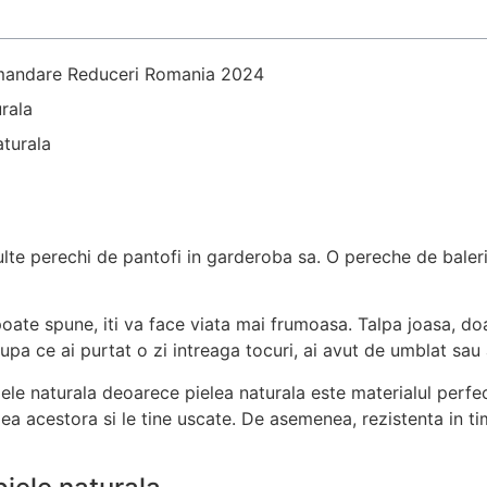
comandare Reduceri Romania 2024
urala
aturala
lte perechi de pantofi in garderoba sa. O pereche de baleri
 poate spune, iti va face viata mai frumoasa. Talpa joasa, d
 ce ai purtat o zi intreaga tocuri, ai avut de umblat sau a
e naturala deoarece pielea naturala este materialul perfect 
lea acestora si le tine uscate. De asemenea, rezistenta in t