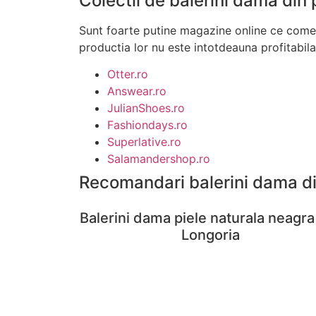
Colectii de balerini dama din 
Sunt foarte putine magazine online ce comerc
productia lor nu este intotdeauna profitabila
Otter.ro
Answear.ro
JulianShoes.ro
Fashiondays.ro
Superlative.ro
Salamandershop.ro
Recomandari balerini dama di
Balerini dama piele naturala neagra
Longoria