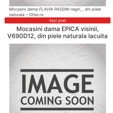
Mocasini dama FLAVIA PASSINI negri, , din piele
naturala – Otter.ro
Vezi pret
Mocasini dama EPICA visinii,
V690D12, din piele naturala lacuita