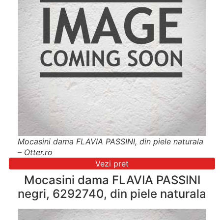
Mocasini dama FLAVIA PASSINI, din piele naturala
– Otter.ro
Vezi pret
Mocasini dama FLAVIA PASSINI
negri, 6292740, din piele naturala