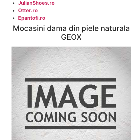
JulianShoes.ro
Otter.ro
Epantofi.ro
Mocasini dama din piele naturala
GEOX