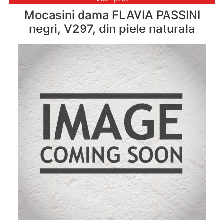
Mocasini dama FLAVIA PASSINI
negri, V297, din piele naturala