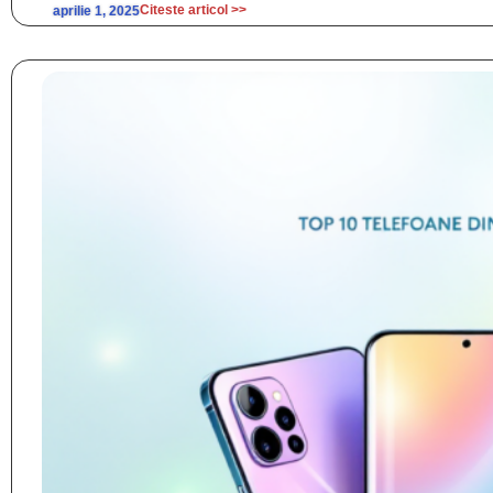
Citeste articol >>
aprilie 1, 2025