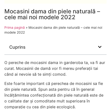
Mocasini dama din piele naturală –
cele mai noi modele 2022
Prima pagină
»
Mocasini dama din piele naturală – cele mai noi
modele 2022
Cuprins
O pereche de mocasini dama in garderoba ta, va fi aur
curat. Mocasinii de damă vor fi mereu preferații tai
când ai nevoie să te simți comod.
Este foarte important că perechea de mocasini sa fie
din piele naturală. Spun asta pentru că în general
încălțămintea confecționată din piele naturală este de
o calitate dar și comoditate mult superioara în
comparație cu cea din piele ecologică.