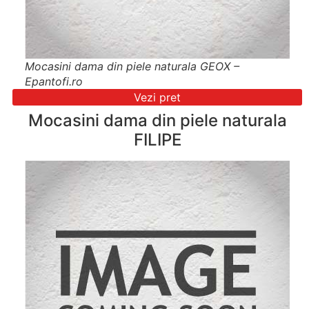
Mocasini dama din piele naturala GEOX –
Epantofi.ro
Vezi pret
Mocasini dama din piele naturala
FILIPE