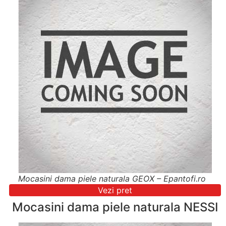
Mocasini dama piele naturala GEOX – Epantofi.ro
Vezi pret
Mocasini dama piele naturala NESSI