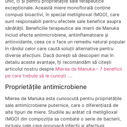
unic, ci și pentru proprietățile sale terapeutice
excepționale. Această miere monoflorală conține
compuși bioactivi, în special metilglioxal (MGO), care
sunt responsabili pentru efectele sale benefice asupra
sănătății. Beneficiile terapeutice ale mierii de Manuka
includ efecte antimicrobiene, antiinflamatoare și
antioxidante, ceea ce o face un remediu natural popular
în rândul celor care caută soluții alternative pentru
diverse afecțiuni. Dacă dorești să descoperi mai în
detaliu aceste avantaje, îți recomandăm să citești
articolul nostru despre
Mierea de Manuka – 7 beneficii
pe care trebuie să le cunoști …
.
Proprietățile antimicrobiene
Mierea de Manuka este cunoscută pentru proprietățile
sale antimicrobiene puternice, care o diferențiază de
alte tipuri de miere. Studiile au arătat că metilglioxal
(MGO) din compoziția sa combate o serie de bacterii,
inclusiv cele care provoacă infecții și afecțiuni