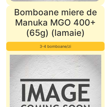
Bomboane miere de
Manuka MGO 400+
(65g) (lamaie)
3-4 bomboane/zi