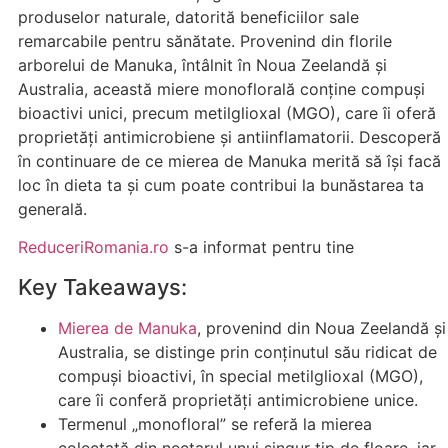
produselor naturale, datorită beneficiilor sale
remarcabile pentru sănătate. Provenind din florile
arborelui de Manuka, întâlnit în Noua Zeelandă și
Australia, această miere monoflorală conține compuși
bioactivi unici, precum metilglioxal (MGO), care îi oferă
proprietăți antimicrobiene și antiinflamatorii. Descoperă
în continuare de ce mierea de Manuka merită să își facă
loc în dieta ta și cum poate contribui la bunăstarea ta
generală.
ReduceriRomania.ro
s-a informat pentru tine
Key Takeaways:
Mierea de Manuka
, provenind din Noua Zeelandă și
Australia, se distinge prin conținutul său ridicat de
compuși bioactivi, în special metilglioxal (MGO),
care îi conferă proprietăți antimicrobiene unice.
Termenul „monofloral” se referă la mierea
colectată din nectarul unui singur tip de floare, iar