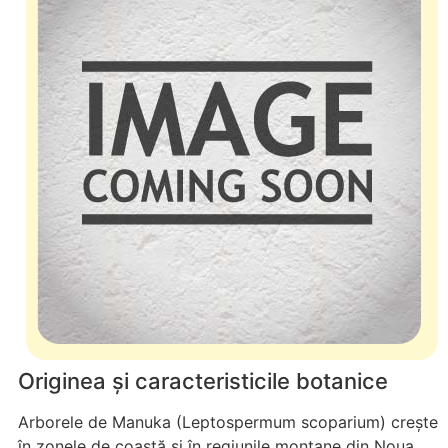
Originea și caracteristicile botanice
Arborele de Manuka (Leptospermum scoparium) crește
în zonele de coastă și în regiunile montane din Noua