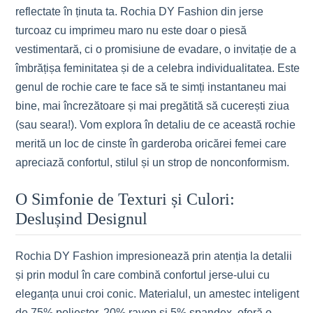
reflectate în ținuta ta. Rochia DY Fashion din jerse
turcoaz cu imprimeu maro nu este doar o piesă
vestimentară, ci o promisiune de evadare, o invitație de a
îmbrățișa feminitatea și de a celebra individualitatea. Este
genul de rochie care te face să te simți instantaneu mai
bine, mai încrezătoare și mai pregătită să cucerești ziua
(sau seara!). Vom explora în detaliu de ce această rochie
merită un loc de cinste în garderoba oricărei femei care
apreciază confortul, stilul și un strop de nonconformism.
O Simfonie de Texturi și Culori:
Deslușind Designul
Rochia DY Fashion impresionează prin atenția la detalii
și prin modul în care combină confortul jerse-ului cu
eleganța unui croi conic. Materialul, un amestec inteligent
de 75% poliester, 20% rayon și 5% spandex, oferă o