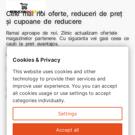
Cele mai noi oferte, reduceri de preț
și cupoane de reducere
Ramai aproape de noi. Zilnic actualizam ofertele
magazinelor partenere. Cu siguranta vei gasi ceea ce
cauti la pret avantajos.
Sunteti aici pentru reduceri inteligente si cumpărături
inspirate
Cookies & Privacy
Link-uri utile:
This website uses cookies and other
technology to provide their services and
Termeni si conditii
improve user experience. You you can accept
Politica de confidentialitate
all cookies usage or use settings to accept
Politica de cookie
categories individually.
Settings
Accept all