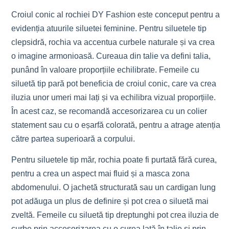
Croiul conic al rochiei DY Fashion este conceput pentru a
evidenția atuurile siluetei feminine. Pentru siluetele tip
clepsidră, rochia va accentua curbele naturale și va crea
o imagine armonioasă. Cureaua din talie va defini talia,
punând în valoare proporțiile echilibrate. Femeile cu
siluetă tip pară pot beneficia de croiul conic, care va crea
iluzia unor umeri mai lați și va echilibra vizual proporțiile.
În acest caz, se recomandă accesorizarea cu un colier
statement sau cu o eșarfă colorată, pentru a atrage atenția
către partea superioară a corpului.
Pentru siluetele tip măr, rochia poate fi purtată fără curea,
pentru a crea un aspect mai fluid și a masca zona
abdomenului. O jachetă structurată sau un cardigan lung
pot adăuga un plus de definire și pot crea o siluetă mai
zveltă. Femeile cu siluetă tip dreptunghi pot crea iluzia de
curbe prin accesorizarea cu o curea lată în talie și prin