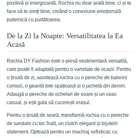
pozitivă și energizantă. Rochia nu doar arată bine, ci și te
face să te simți bine, creând o conexiune emoțională
puternică cu purtătoarea.
De la Zi la Noapte: Versatilitatea la Ea
Acasă
Rochia DY Fashion este o piesă vestimentară versatilă,
care poate fi adaptată pentru o varietate de ocazii. Pentru
o ținută de zi, asortează rochia cu o pereche de balerini
comozi, o geantă tote spațioasă și o jachetă din denim.
Adaugă o pereche de ochelari de soare și un ceas
casual, și ești gata să cucerești orașul.
Pentru o ținută de seară, transformă rochia cu o pereche
de sandale cu toc înalt, un clutch elegant și bijuterii
statement. Optează pentru un machiaj sofisticat, cu