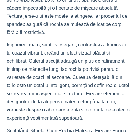
cădere impecabilă și o libertate de mișcare absolută.
Textura jerse-ului este moale la atingere, iar procentul de
spandex asigură că rochia se mulează delicat pe corp,
fără a fi restrictivă.
Imprimeul maro, subtil și elegant, contrastează frumos cu
turcoazul vibrant, creând un efect vizual plăcut și
echilibrat. Gulerul ascuțit adaugă un plus de rafinament,
în timp ce mânecile lungi fac rochia potrivită pentru o
varietate de ocazii și sezoane. Cureaua detașabilă din
talie este un detaliu inteligent, permițând definirea siluetei
și crearea unui aspect mai structurat. Fiecare element al
designului, de la alegerea materialelor până la croi,
vorbește despre o abordare atentă și o dorință de a oferi o
experiență vestimentară superioară.
Sculptând Silueta: Cum Rochia Flatează Fiecare Formă