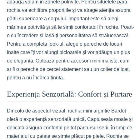
adăuga volum în zonele potrivite. Pentru siluetele pară,
rochia va echilibra proporțiile și va atrage atenția asupra
părții superioare a corpului. Important este să alegi
mărimea potrivită și să te simți confortabil în rochie. Poart-
o cu încredere și lasă-ți personalitatea să strălucească!
Pentru a completa look-ul, alege o pereche de tocuri
înalte care îți vor alungi picioarele și vor adăuga un plus
de eleganță. Optează pentru accesorii minimaliste, cum
ar fi o pereche de cercei statement sau un colier delicat,
pentru a nu încărca ținuta.
Experiența Senzorială: Confort și Purtare
Dincolo de aspectul vizual, rochia mini argintie Bardot
oferă o experiență senzorială unică. Captuseala moale și
delicată asigură confortul pe tot parcursul serii, în timp ce
materialul cu paiete se simte plăcut pe piele. Rochia se