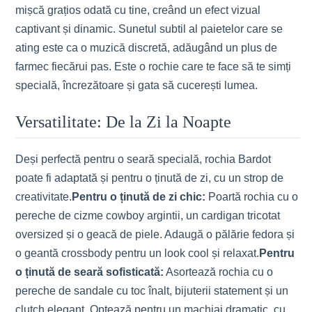
mișcă grațios odată cu tine, creând un efect vizual
captivant și dinamic. Sunetul subtil al paietelor care se
ating este ca o muzică discretă, adăugând un plus de
farmec fiecărui pas. Este o rochie care te face să te simți
specială, încrezătoare și gata să cucerești lumea.
Versatilitate: De la Zi la Noapte
Deși perfectă pentru o seară specială, rochia Bardot
poate fi adaptată și pentru o ținută de zi, cu un strop de
creativitate.
Pentru o ținută de zi chic:
Poartă rochia cu o
pereche de cizme cowboy argintii, un cardigan tricotat
oversized și o geacă de piele. Adaugă o pălărie fedora și
o geantă crossbody pentru un look cool și relaxat.
Pentru
o ținută de seară sofisticată:
Asortează rochia cu o
pereche de sandale cu toc înalt, bijuterii statement și un
clutch elegant. Optează pentru un machiaj dramatic, cu