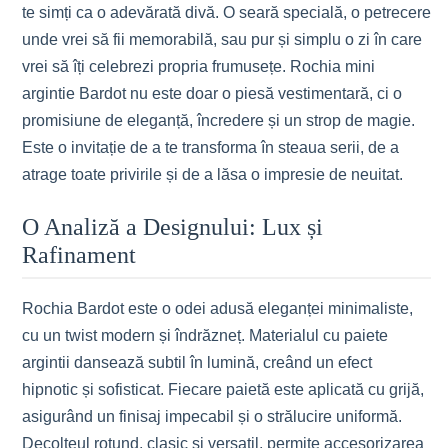
te simți ca o adevărată divă. O seară specială, o petrecere
unde vrei să fii memorabilă, sau pur și simplu o zi în care
vrei să îți celebrezi propria frumusețe. Rochia mini
argintie Bardot nu este doar o piesă vestimentară, ci o
promisiune de eleganță, încredere și un strop de magie.
Este o invitație de a te transforma în steaua serii, de a
atrage toate privirile și de a lăsa o impresie de neuitat.
O Analiză a Designului: Lux și
Rafinament
Rochia Bardot este o odei adusă eleganței minimaliste,
cu un twist modern și îndrăzneț. Materialul cu paiete
argintii dansează subtil în lumină, creând un efect
hipnotic și sofisticat. Fiecare paietă este aplicată cu grijă,
asigurând un finisaj impecabil și o strălucire uniformă.
Decolteul rotund, clasic și versatil, permite accesorizarea