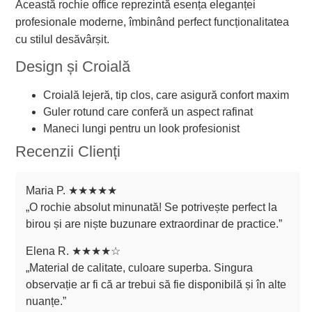
Această rochie office reprezintă esența eleganței
profesionale moderne, îmbinând perfect funcționalitatea
cu stilul desăvârșit.
Design și Croială
Croială lejeră, tip clos, care asigură confort maxim
Guler rotund care conferă un aspect rafinat
Maneci lungi pentru un look profesionist
Recenzii Clienți
Maria P. ★★★★★
„O rochie absolut minunată! Se potrivește perfect la
birou și are niște buzunare extraordinar de practice.”
Elena R. ★★★★☆
„Material de calitate, culoare superba. Singura
observație ar fi că ar trebui să fie disponibilă și în alte
nuanțe.”