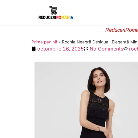
ReduceriRoman
Prima pagină
»
Rochia Neagră Desigual: Eleganță Min
octombrie 26, 2025
No Comments
roc