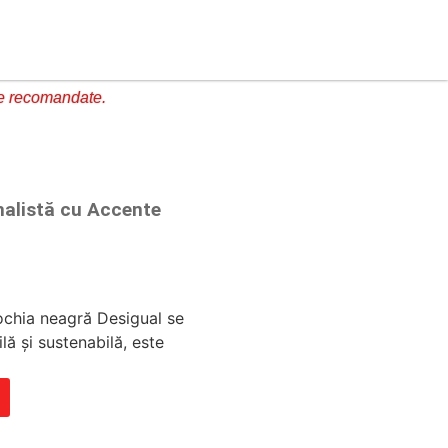
e recomandate.
malistă cu Accente
ochia neagră Desigual se
lă și sustenabilă, este