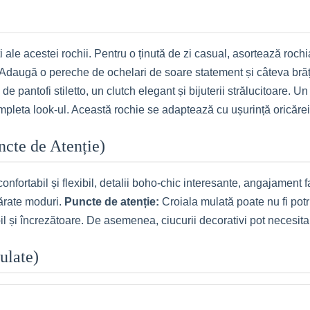
ăți ale acestei rochii. Pentru o ținută de zi casual, asortează ro
Adaugă o pereche de ochelari de soare statement și câteva brățări
e pantofi stiletto, un clutch elegant și bijuterii strălucitoare. 
mpleta look-ul. Această rochie se adaptează cu ușurință oricărei
uncte de Atenție)
confortabil și flexibil, detalii boho-chic interesante, angajament 
mărate moduri.
Puncte de atenție:
Croiala mulată poate nu fi potri
bil și încrezătoare. De asemenea, ciucurii decorativi pot necesita
ulate)