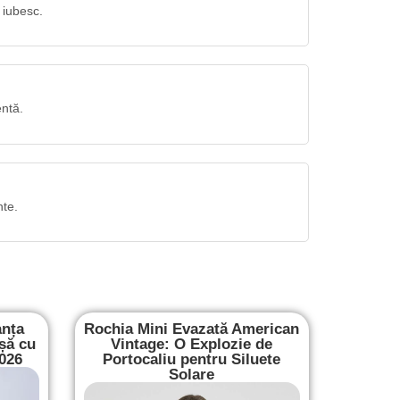
 iubesc.
entă.
nte.
anța
Rochia Mini Evazată American
șă cu
Vintage: O Explozie de
2026
Portocaliu pentru Siluete
Solare