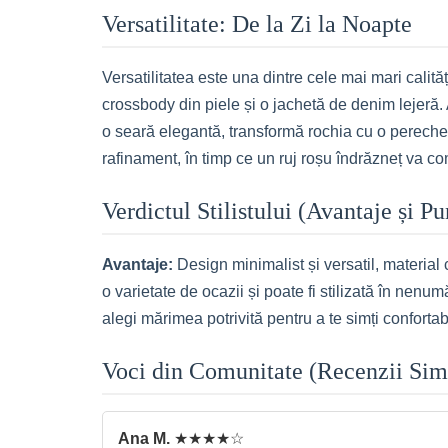
Versatilitate: De la Zi la Noapte
Versatilitatea este una dintre cele mai mari calit
crossbody din piele și o jachetă de denim lejeră. 
o seară elegantă, transformă rochia cu o pereche d
rafinament, în timp ce un ruj roșu îndrăzneț va co
Verdictul Stilistului (Avantaje și P
Avantaje:
Design minimalist și versatil, material 
o varietate de ocazii și poate fi stilizată în nenu
alegi mărimea potrivită pentru a te simți conforta
Voci din Comunitate (Recenzii Sim
Ana M.
★★★★☆