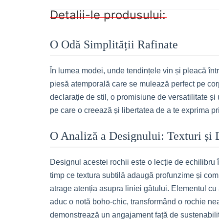
Detalii-le produsului:
O Odă Simplității Rafinate
În lumea modei, unde tendințele vin și pleacă înt
piesă atemporală care se mulează perfect pe corp
declarație de stil, o promisiune de versatilitate
pe care o creează și libertatea de a te exprima pr
O Analiză a Designului: Texturi și D
Designul acestei rochii este o lecție de echilibru în
timp ce textura subtilă adaugă profunzime și compl
atrage atenția asupra liniei gâtului. Elementul cu 
aduc o notă boho-chic, transformând o rochie neag
demonstrează un angajament față de sustenabilita