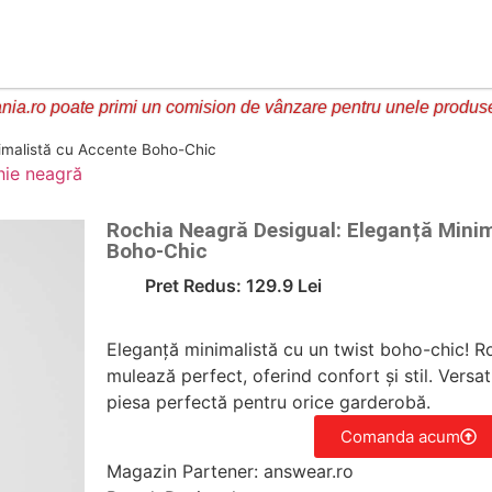
ia.ro poate primi un comision de vânzare pentru unele produs
imalistă cu Accente Boho-Chic
hie neagră
Rochia Neagră Desigual: Eleganță Mini
Boho-Chic
Pret Redus: 129.9 Lei
Eleganță minimalistă cu un twist boho-chic! R
mulează perfect, oferind confort și stil. Versati
piesa perfectă pentru orice garderobă.
Comanda acum
Magazin Partener: answear.ro