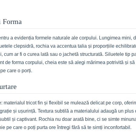
ți Forma
ntru a evidenția formele naturale ale corpului. Lungimea mini, 
luetele clepsidră, rochia va accentua talia și proporțiile echilib
, cum ar fi o curea lată sau o jachetă structurată. Siluetele tip 
t de forma corpului, cheia este să alegi mărimea potrivită și să te
pe care o porți.
urtare
aterialul tricot fin și flexibil se mulează delicat pe corp, oferin
u grație și ușurință. Textura subtilă a materialului adaugă un plus d
subtil și captivant. Rochia nu doar arată bine, ci se simte minuna
 pe care o poți purta ore întregi fără să te simți inconfortabil.