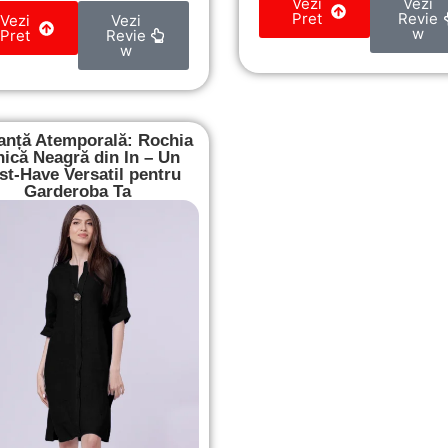
Vezi
Vezi
Pret
Revie
Vezi
Vezi
w
Pret
Revie
w
anță Atemporală: Rochia
nică Neagră din In – Un
t-Have Versatil pentru
Garderoba Ta