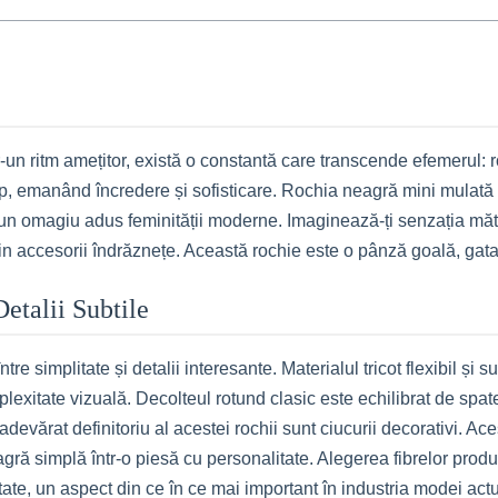
r-un ritm amețitor, există o constantă care transcende efemerul: 
, emanând încredere și sofisticare. Rochia neagră mini mulată 
 și un omagiu adus feminității moderne. Imaginează-ți senzația mă
in accesorii îndrăznețe. Această rochie este o pânză goală, gata
etalii Subtile
tre simplitate și detalii interesante. Materialul tricot flexibil și s
exitate vizuală. Decolteul rotund clasic este echilibrat de spate
adevărat definitoriu al acestei rochii sunt ciucurii decorativi. Ac
ră simplă într-o piesă cu personalitate. Alegerea fibrelor prod
te, un aspect din ce în ce mai important în industria modei actu