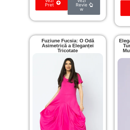
Vezi
Vezi
Pret
Revie
w
Fuziune Fucsia: O Odă
Eleg
Asimetrică a Eleganței
Tu
Tricotate
Mus