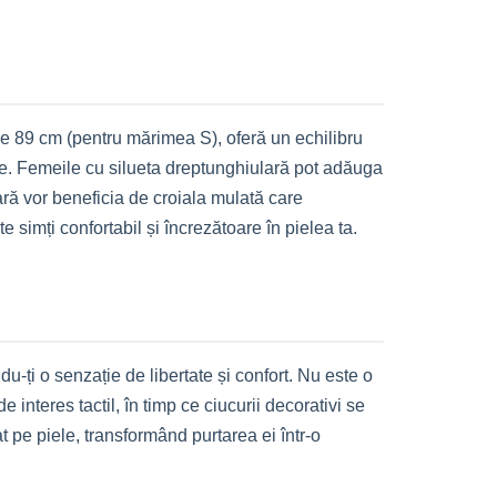
de 89 cm (pentru mărimea S), oferă un echilibru
rate. Femeile cu silueta dreptunghiulară pot adăuga
pară vor beneficia de croiala mulată care
 simți confortabil și încrezătoare în pielea ta.
du-ți o senzație de libertate și confort. Nu este o
e interes tactil, în timp ce ciucurii decorativi se
t pe piele, transformând purtarea ei într-o