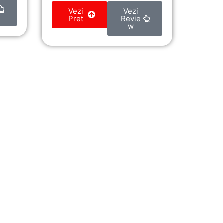
Vezi
Vezi
Pret
Revie
w