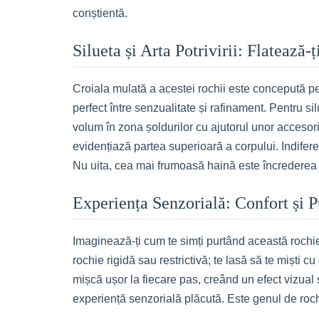
conștientă.
Silueta și Arta Potrivirii: Flatează-
Croiala mulată a acestei rochii este concepută pe
perfect între senzualitate și rafinament. Pentru si
volum în zona șoldurilor cu ajutorul unor accesorii
evidențiază partea superioară a corpului. Indiferen
Nu uita, cea mai frumoasă haină este încrederea 
Experiența Senzorială: Confort și P
Imaginează-ți cum te simți purtând această rochie: m
rochie rigidă sau restrictivă; te lasă să te miști c
mișcă ușor la fiecare pas, creând un efect vizual 
experiență senzorială plăcută. Este genul de rochie