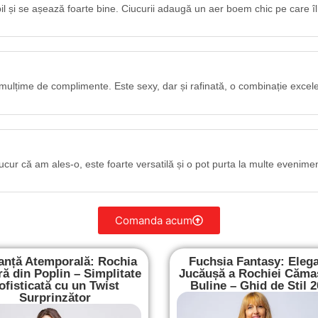
il și se așează foarte bine. Ciucurii adaugă un aer boem chic pe care îl
mulțime de complimente. Este sexy, dar și rafinată, o combinație excel
ucur că am ales-o, este foarte versatilă și o pot purta la multe evenime
Comanda acum
anță Atemporală: Rochia
Fuchsia Fantasy: Eleg
ă din Poplin – Simplitate
Jucăușă a Rochiei Căma
ofisticată cu un Twist
Buline – Ghid de Stil 
Surprinzător