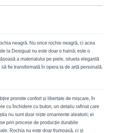
rochia neagră. Nu orice rochie neagră, ci acea
de la Desigual nu este doar o haină; este o
tăsoasă a materialului pe piele, silueta elegantă
 să fie transformată în opera ta de artă personală.
ubțire promite confort și libertate de mișcare, în
le cu închidere cu buton, un detaliu rafinat care
eștia nu sunt doar niște ornamente aleatorii; ei
use prin procese de producție durabile
ale. Rochia nu este doar frumoasă, ci și