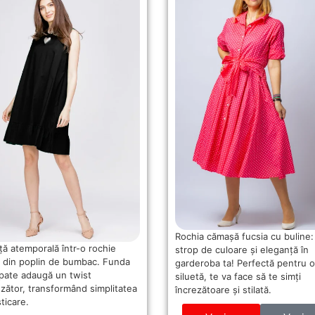
Rochia cămașă fucsia cu buline:
ță atemporală într-o rochie
strop de culoare și eleganță în
 din poplin de bumbac. Funda
garderoba ta! Perfectă pentru o
spate adaugă un twist
siluetă, te va face să te simți
nzător, transformând simplitatea
încrezătoare și stilată.
sticare.