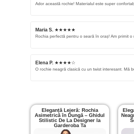
Ador această rochie! Materialul este super confortab
Maria S.
★★★★★
Rochia perfectă pentru o seară în oraș! Am primit o 
Elena P.
★★★★☆
O rochie neagră clasică cu un twist interesant. Mă b
Eleganță Lejeră: Rochia
Eleg
Asimetrică în Dungă – Ghidul
Neagr
Stilistic De La Designer la
S
Garderoba Ta