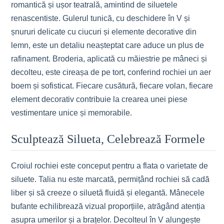
romantică și ușor teatrală, amintind de siluetele
renascentiste. Gulerul tunică, cu deschidere în V și
șnururi delicate cu ciucuri și elemente decorative din
lemn, este un detaliu neașteptat care aduce un plus de
rafinament. Broderia, aplicată cu măiestrie pe mâneci și
decolteu, este cireașa de pe tort, conferind rochiei un aer
boem și sofisticat. Fiecare cusătură, fiecare volan, fiecare
element decorativ contribuie la crearea unei piese
vestimentare unice și memorabile.
Sculptează Silueta, Celebrează Formele
Croiul rochiei este conceput pentru a flata o varietate de
siluete. Talia nu este marcată, permițând rochiei să cadă
liber și să creeze o siluetă fluidă și elegantă. Mânecele
bufante echilibrează vizual proporțiile, atrăgând atenția
asupra umerilor și a brațelor. Decolteul în V alungește