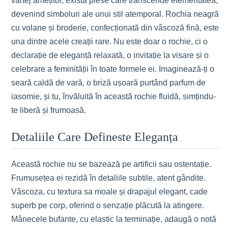
vârtej amețitor, există piese care transcende efemeritatea,
devenind simboluri ale unui stil atemporal. Rochia neagră
cu volane și broderie, confecționată din vâscoză fină, este
una dintre acele creații rare. Nu este doar o rochie, ci o
declarație de eleganță relaxată, o invitație la visare și o
celebrare a feminității în toate formele ei. Imaginează-ți o
seară caldă de vară, o briză ușoară purtând parfum de
iasomie, și tu, învăluită în această rochie fluidă, simțindu-
te liberă și frumoasă.
Detaliile Care Defineste Eleganța
Această rochie nu se bazează pe artificii sau ostentație.
Frumusețea ei rezidă în detaliile subtile, atent gândite.
Vâscoza, cu textura sa moale și drapajul elegant, cade
superb pe corp, oferind o senzație plăcută la atingere.
Mânecele bufante, cu elastic la terminație, adaugă o notă