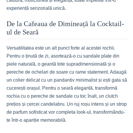
căldura, moliciunea și eleganța, toate împletite într-o
experiență senzorială unică.
De la Cafeaua de Dimineață la Cocktail-
ul de Seară
Versatilitatea este un alt punct forte al acestei rochii.
Pentru o ținută de zi, asortează-o cu sandale plate din
piele naturală, o geantă tote supradimensionată și o
pereche de ochelari de soare cu rame statement. Adaugă
un colier delicat cu un pandantiv minimalist și ești gata să
cucerești orașul. Pentru o seară elegantă, transformă
rochia cu o pereche de sandale cu toc înalt, un clutch
prețios și cercei candelabru. Un ruj roșu intens și un strop
de parfum sofisticat vor completa look-ul, transformându-
te într-o apariție memorabilă.