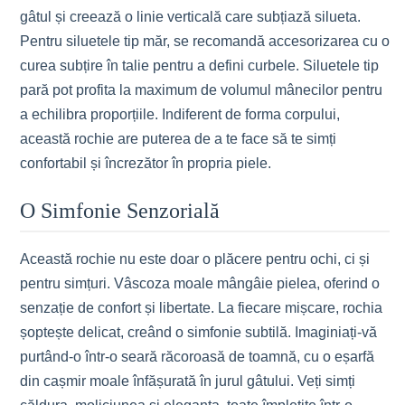
gâtul și creează o linie verticală care subțiază silueta.
Pentru siluetele tip măr, se recomandă accesorizarea cu o
curea subțire în talie pentru a defini curbele. Siluetele tip
pară pot profita la maximum de volumul mânecilor pentru
a echilibra proporțiile. Indiferent de forma corpului,
această rochie are puterea de a te face să te simți
confortabil și încrezător în propria piele.
O Simfonie Senzorială
Această rochie nu este doar o plăcere pentru ochi, ci și
pentru simțuri. Vâscoza moale mângâie pielea, oferind o
senzație de confort și libertate. La fiecare mișcare, rochia
șoptește delicat, creând o simfonie subtilă. Imaginiați-vă
purtând-o într-o seară răcoroasă de toamnă, cu o eșarfă
din cașmir moale înfășurată în jurul gâtului. Veți simți