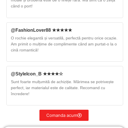
moale și broderia este de o finețe rară. Mă simt ca o zeiță
când o port!
@FashionLover88 ★★★★★
O rochie elegantă și versatilă, perfectă pentru orice ocazie.
Am primit o mulțime de complimente când am purtat-o la o
cină romantică!
@StyleIcon_B ★★★★☆
Sunt foarte mulțumită de achiziție. Mărimea se potrivește
perfect, iar materialul este de calitate. Recomand cu
încredere!
Comanda acum