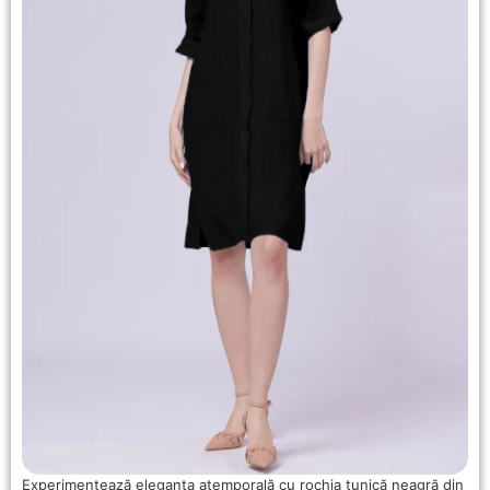
Experimentează eleganța atemporală cu rochia tunică neagră din