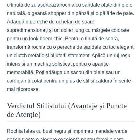
o ținută de zi, asortează rochia cu sandale plate din piele
naturală, o geantă shopper din pânză și o pălărie de paie.
Adaugă o pereche de ochelari de soare
supradimensionați și un colier lung cu mărgele colorate
pentru un look boem chic. Pentru o ținută de seară,
transformă rochia cu o pereche de sandale cu toc elegant,
un clutch metalic și bijuterii statement. Aplică un ruj roșu
intens și un machiaj sofisticat pentru o apariție
memorabilă. Poți adăuga un sacou din piele sau un
cardigan tricotat pentru un plus de stil și căldură în serile
mai răcoroase.
Verdictul Stilistului (Avantaje și Puncte
de Atenție)
Rochia lalea cu bust negru și imprimeu mandale verde
deschis este o alegere excelentă pentru femeile care