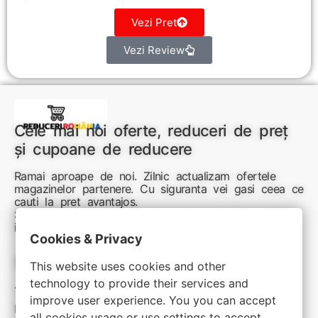
Vezi Pret
Vezi Review
Cele mai noi oferte, reduceri de preț
și cupoane de reducere
Ramai aproape de noi. Zilnic actualizam ofertele
magazinelor partenere. Cu siguranta vei gasi ceea ce
cauti la pret avantajos.
Sunteti aici pentru reduceri inteligente si cumpărături
inspirate
Cookies & Privacy
Link-uri utile:
This website uses cookies and other
technology to provide their services and
Termeni si conditii
improve user experience. You you can accept
Politica de confidentialitate
all cookies usage or use settings to accept