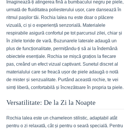
Imaginează-ți atingerea fină a bumbacului negru pe piele,
urmată de fluiditatea poliesterului ușor, care dansează în
ritmul pașilor tăi. Rochia lalea nu este doar o plăcere
vizuală, ci și o experiență senzorială. Materialele
respirabile asigură confortul pe tot parcursul zilei, chiar și
în zilele toride de vară. Buzunarele laterale adaugă un
plus de funcționalitate, permițându-ți să ai la îndemână
obiectele esențiale. Rochia se mișcă grațios la fiecare
pas, creând un efect vizual captivant. Sunetul discret al
materialului care se freacă ușor de piele adaugă o notă
de mister și senzualitate. Purtând această rochie, te vei
simți liberă, confortabilă și încrezătoare în propria ta piele.
Versatilitate: De la Zi la Noapte
Rochia lalea este un chameleon stilistic, adaptabil atât
pentru o zi relaxată, cât și pentru o seară specială. Pentru