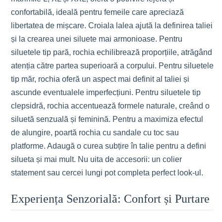
confortabilă, ideală pentru femeile care apreciază
libertatea de mișcare. Croiala lalea ajută la definirea taliei
și la crearea unei siluete mai armonioase. Pentru
siluetele tip pară, rochia echilibrează proporțiile, atrăgând
atenția către partea superioară a corpului. Pentru siluetele
tip măr, rochia oferă un aspect mai definit al taliei și
ascunde eventualele imperfecțiuni. Pentru siluetele tip
clepsidră, rochia accentuează formele naturale, creând o
siluetă senzuală și feminină. Pentru a maximiza efectul
de alungire, poartă rochia cu sandale cu toc sau
platforme. Adaugă o curea subțire în talie pentru a defini
silueta și mai mult. Nu uita de accesorii: un colier
statement sau cercei lungi pot completa perfect look-ul.
Experiența Senzorială: Confort și Purtare