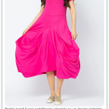
Rochia lungă fucsia redefinește eleganța cu un design asimetric