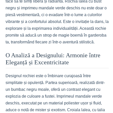
face să te simți liberă și radiantă. Rochia lalea cu bust
negru și imprimeu mandale verde deschis nu este doar o
piesă vestimentară, ci o evadare într-o lume a culorilor
vibrante și a confortului absolut. Este o invitație la dans, la
explorare și la exprimarea individualității. Această rochie
promite să aducă un strop de magie boemă în garderoba
ta, transformând fiecare zi într-o aventură stilistică.
O Analiză a Designului: Armonie între
Eleganță și Excentricitate
Designul rochiei este o îmbinare curajoasă între
simplitate și opulență. Partea superioară, realizată dintr-
un bumbac negru moale, oferă un contrast elegant cu
explozia de culoare a fustei. Imprimeul mandale verde
deschis, executat pe un material poliester ușor și fluid,
aduce o notă de mister și exotism. Croiala lalea, cu talia