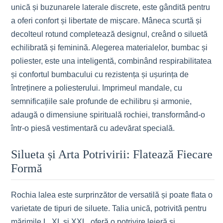
unică și buzunarele laterale discrete, este gândită pentru
a oferi confort și libertate de mișcare. Mâneca scurtă și
decolteul rotund completează designul, creând o siluetă
echilibrată și feminină. Alegerea materialelor, bumbac și
poliester, este una inteligentă, combinând respirabilitatea
și confortul bumbacului cu rezistența și ușurința de
întreținere a poliesterului. Imprimeul mandale, cu
semnificațiile sale profunde de echilibru și armonie,
adaugă o dimensiune spirituală rochiei, transformând-o
într-o piesă vestimentară cu adevărat specială.
Silueta și Arta Potrivirii: Flatează Fiecare
Formă
Rochia lalea este surprinzător de versatilă și poate flata o
varietate de tipuri de siluete. Talia unică, potrivită pentru
mărimile L, XL și XXL, oferă o potrivire lejeră și