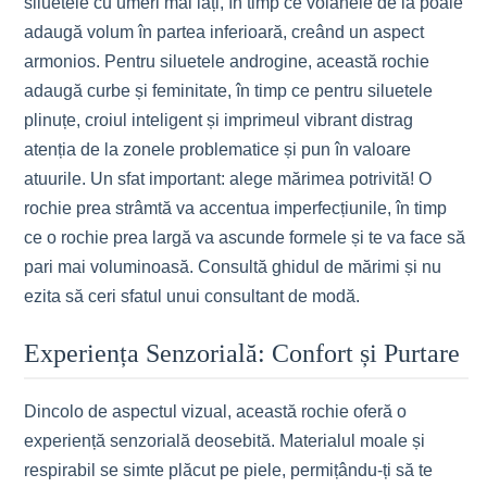
siluetele cu umeri mai lați, în timp ce volanele de la poale
adaugă volum în partea inferioară, creând un aspect
armonios. Pentru siluetele androgine, această rochie
adaugă curbe și feminitate, în timp ce pentru siluetele
plinuțe, croiul inteligent și imprimeul vibrant distrag
atenția de la zonele problematice și pun în valoare
atuurile. Un sfat important: alege mărimea potrivită! O
rochie prea strâmtă va accentua imperfecțiunile, în timp
ce o rochie prea largă va ascunde formele și te va face să
pari mai voluminoasă. Consultă ghidul de mărimi și nu
ezita să ceri sfatul unui consultant de modă.
Experiența Senzorială: Confort și Purtare
Dincolo de aspectul vizual, această rochie oferă o
experiență senzorială deosebită. Materialul moale și
respirabil se simte plăcut pe piele, permițându-ți să te