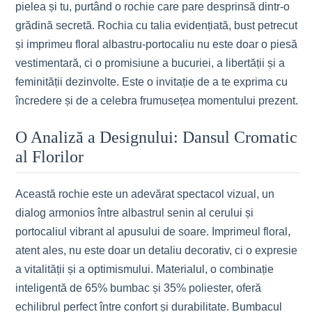
pielea și tu, purtând o rochie care pare desprinsă dintr-o
grădină secretă. Rochia cu talia evidențiată, bust petrecut
și imprimeu floral albastru-portocaliu nu este doar o piesă
vestimentară, ci o promisiune a bucuriei, a libertății și a
feminității dezinvolte. Este o invitație de a te exprima cu
încredere și de a celebra frumusețea momentului prezent.
O Analiză a Designului: Dansul Cromatic
al Florilor
Această rochie este un adevărat spectacol vizual, un
dialog armonios între albastrul senin al cerului și
portocaliul vibrant al apusului de soare. Imprimeul floral,
atent ales, nu este doar un detaliu decorativ, ci o expresie
a vitalității și a optimismului. Materialul, o combinație
inteligentă de 65% bumbac și 35% poliester, oferă
echilibrul perfect între confort și durabilitate. Bumbacul