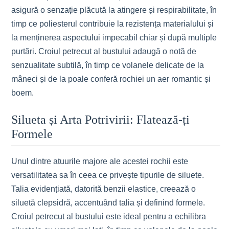
asigură o senzație plăcută la atingere și respirabilitate, în
timp ce poliesterul contribuie la rezistența materialului și
la menținerea aspectului impecabil chiar și după multiple
purtări. Croiul petrecut al bustului adaugă o notă de
senzualitate subtilă, în timp ce volanele delicate de la
mâneci și de la poale conferă rochiei un aer romantic și
boem.
Silueta și Arta Potrivirii: Flatează-ți
Formele
Unul dintre atuurile majore ale acestei rochii este
versatilitatea sa în ceea ce privește tipurile de siluete.
Talia evidențiată, datorită benzii elastice, creează o
siluetă clepsidră, accentuând talia și definind formele.
Croiul petrecut al bustului este ideal pentru a echilibra