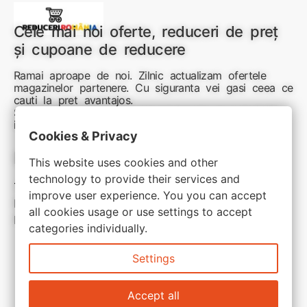
Cele mai noi oferte, reduceri de preț
și cupoane de reducere
Ramai aproape de noi. Zilnic actualizam ofertele
magazinelor partenere. Cu siguranta vei gasi ceea ce
cauti la pret avantajos.
Sunteti aici pentru reduceri inteligente si cumpărături
inspirate
Cookies & Privacy
Link-uri utile:
This website uses cookies and other
technology to provide their services and
Termeni si conditii
improve user experience. You you can accept
Politica de confidentialitate
all cookies usage or use settings to accept
Politica de cookie
categories individually.
Settings
Accept all