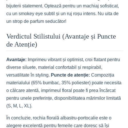
bijuterii statement. Optează pentru un machiaj sofisticat,
cu un smokey eye subtil și un ruj roșu intens. Nu uita de
un strop de parfum seducător!
Verdictul Stilistului (Avantaje și Puncte
de Atenție)
Avantaje:
Imprimeu vibrant și optimist, croi flatant pentru
diverse siluete, material confortabil și respirabil,
versatilitate în styling.
Puncte de atenție:
Compoziția
materialului (65% bumbac, 35% poliester) poate necesita
o călcare atentă, imprimeul floral poate fi prea încărcat
pentru unele preferințe, disponibilitatea mărimilor limitată
(S, M, L, XL).
În concluzie, rochia florală albastru-portocalie este o
alegere excelentă pentru femeile care doresc să își