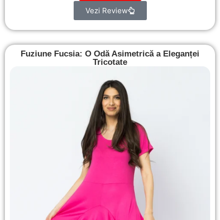
Vezi Review
Fuziune Fucsia: O Odă Asimetrică a Eleganței
Tricotate