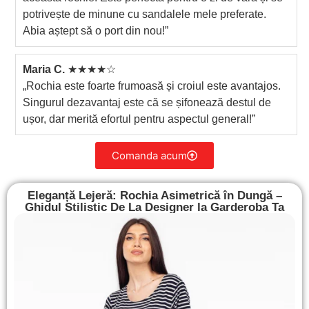
potrivește de minune cu sandalele mele preferate.
Abia aștept să o port din nou!”
Maria C.
★★★★☆
„Rochia este foarte frumoasă și croiul este avantajos.
Singurul dezavantaj este că se șifonează destul de
ușor, dar merită efortul pentru aspectul general!”
Comanda acum
Eleganță Lejeră: Rochia Asimetrică în Dungă –
Ghidul Stilistic De La Designer la Garderoba Ta