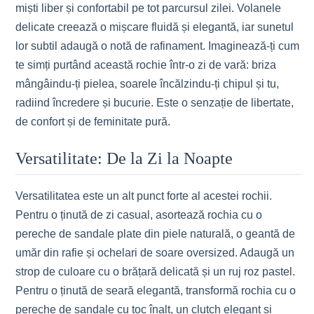
miști liber și confortabil pe tot parcursul zilei. Volanele
delicate creează o mișcare fluidă și elegantă, iar sunetul
lor subtil adaugă o notă de rafinament. Imaginează-ți cum
te simți purtând această rochie într-o zi de vară: briza
mângâindu-ți pielea, soarele încălzindu-ți chipul și tu,
radiind încredere și bucurie. Este o senzație de libertate,
de confort și de feminitate pură.
Versatilitate: De la Zi la Noapte
Versatilitatea este un alt punct forte al acestei rochii.
Pentru o ținută de zi casual, asortează rochia cu o
pereche de sandale plate din piele naturală, o geantă de
umăr din rafie și ochelari de soare oversized. Adaugă un
strop de culoare cu o brățară delicată și un ruj roz pastel.
Pentru o ținută de seară elegantă, transformă rochia cu o
pereche de sandale cu toc înalt, un clutch elegant și