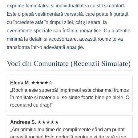
exprime feminitatea și individualitatea cu stil și confort.
Este o piesă vestimentară versatilă, care poate fi purtată
cu încredere atât în timpul zilei, cât și seara, la
evenimente speciale sau întâlniri romantice. Cu o atenție
minimă la detalii și accesorizare, această rochie te va
transforma într-o adevărată apariție.
Voci din Comunitate (Recenzii Simulate)
Elena M.
★★★★☆
„Rochia este superbă! Imprimeul este chiar mai frumos
în realitate și materialul se simte foarte bine pe piele. O
recomand cu drag!”
Andreea S.
★★★★★
„Am primit o mulțime de complimente când am purtat
această rochie! Este perfectă pentru o zi de vară și se