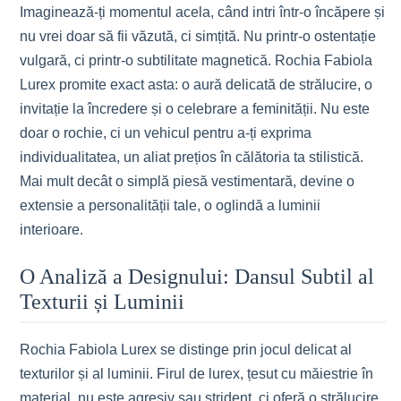
Imaginează-ți momentul acela, când intri într-o încăpere și
nu vrei doar să fii văzută, ci simțită. Nu printr-o ostentație
vulgară, ci printr-o subtilitate magnetică. Rochia Fabiola
Lurex promite exact asta: o aură delicată de strălucire, o
invitație la încredere și o celebrare a feminității. Nu este
doar o rochie, ci un vehicul pentru a-ți exprima
individualitatea, un aliat prețios în călătoria ta stilistică.
Mai mult decât o simplă piesă vestimentară, devine o
extensie a personalității tale, o oglindă a luminii
interioare.
O Analiză a Designului: Dansul Subtil al
Texturii și Luminii
Rochia Fabiola Lurex se distinge prin jocul delicat al
texturilor și al luminii. Firul de lurex, țesut cu măiestrie în
material, nu este agresiv sau strident, ci oferă o strălucire