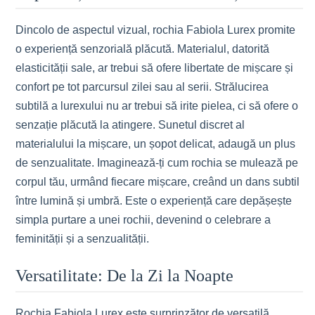
Dincolo de aspectul vizual, rochia Fabiola Lurex promite
o experiență senzorială plăcută. Materialul, datorită
elasticității sale, ar trebui să ofere libertate de mișcare și
confort pe tot parcursul zilei sau al serii. Strălucirea
subtilă a lurexului nu ar trebui să irite pielea, ci să ofere o
senzație plăcută la atingere. Sunetul discret al
materialului la mișcare, un șopot delicat, adaugă un plus
de senzualitate. Imaginează-ți cum rochia se mulează pe
corpul tău, urmând fiecare mișcare, creând un dans subtil
între lumină și umbră. Este o experiență care depășește
simpla purtare a unei rochii, devenind o celebrare a
feminității și a senzualității.
Versatilitate: De la Zi la Noapte
Rochia Fabiola Lurex este surprinzător de versatilă,