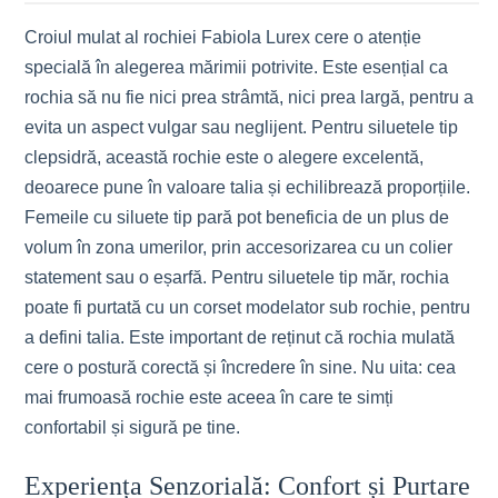
Croiul mulat al rochiei Fabiola Lurex cere o atenție
specială în alegerea mărimii potrivite. Este esențial ca
rochia să nu fie nici prea strâmtă, nici prea largă, pentru a
evita un aspect vulgar sau neglijent. Pentru siluetele tip
clepsidră, această rochie este o alegere excelentă,
deoarece pune în valoare talia și echilibrează proporțiile.
Femeile cu siluete tip pară pot beneficia de un plus de
volum în zona umerilor, prin accesorizarea cu un colier
statement sau o eșarfă. Pentru siluetele tip măr, rochia
poate fi purtată cu un corset modelator sub rochie, pentru
a defini talia. Este important de reținut că rochia mulată
cere o postură corectă și încredere în sine. Nu uita: cea
mai frumoasă rochie este aceea în care te simți
confortabil și sigură pe tine.
Experiența Senzorială: Confort și Purtare