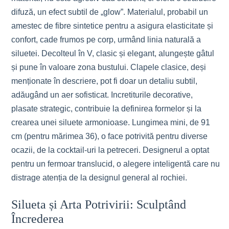
difuză, un efect subtil de „glow”. Materialul, probabil un
amestec de fibre sintetice pentru a asigura elasticitate și
confort, cade frumos pe corp, urmând linia naturală a
siluetei. Decolteul în V, clasic și elegant, alungește gâtul
și pune în valoare zona bustului. Clapele clasice, deși
menționate în descriere, pot fi doar un detaliu subtil,
adăugând un aer sofisticat. Incretiturile decorative,
plasate strategic, contribuie la definirea formelor și la
crearea unei siluete armonioase. Lungimea mini, de 91
cm (pentru mărimea 36), o face potrivită pentru diverse
ocazii, de la cocktail-uri la petreceri. Designerul a optat
pentru un fermoar translucid, o alegere inteligentă care nu
distrage atenția de la designul general al rochiei.
Silueta și Arta Potrivirii: Sculptând
Încrederea