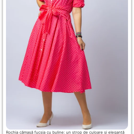
Rochia cămașă fucsia cu buline: un strop de culoare și eleganță