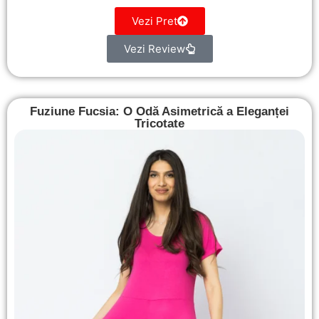
Vezi Pret
Vezi Review
Fuziune Fucsia: O Odă Asimetrică a Eleganței
Tricotate