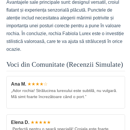
Avantajele sale principale sunt: designul versatil, croiul
flatant și experiența senzorială plăcută. Punctele de
atenție includ necesitatea alegerii mărimii potrivite și
importanța unei posturi corecte pentru a pune în valoare
rochia. În concluzie, rochia Fabiola Lurex este o investiție
stilistică valoroasă, care te va ajuta să strălucești în orice
ocazie.
Voci din Comunitate (Recenzii Simulate)
Ana M.
★★★★☆
„Ador rochia! Strălucirea lurexului este subtilă, nu vulgară.
Mă simt foarte încrezătoare când o port.”
Elena D.
★★★★★
„Perfectă pentru o seară specială! Croiala este foarte