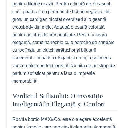
pentru diferite ocazii. Pentru o ținută de zi casual-
chic, poart-o cu o pereche de botine negre cu toc
gros, un cardigan tricotat oversized și o geantă
crossbody din piele. Adaugă o eșarfă colorată
pentru un plus de personalitate. Pentru o seară
elegantă, combină rochia cu o pereche de sandale
cu toc înalt, un clutch strălucitor și bijuterii
statement. Un palton elegant și un ruj roșu intens
vor completa perfect look-ul. Nu uita de un strop de
parfum sofisticat pentru a lăsa o impresie
memorabilă.
Verdictul Stilistului: O Investiție
Inteligentă în Eleganță și Confort
Rochia bordo MAX&Co. este o alegere excelentă
pentru femeile care apreciază eleganța atemporală,