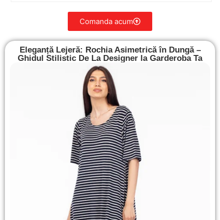
Comanda acum
Eleganță Lejeră: Rochia Asimetrică în Dungă –
Ghidul Stilistic De La Designer la Garderoba Ta