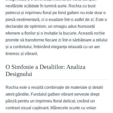
nesfârșite scăldate în lumină aurie. Rochia cu bust
petrecut și imprimeu floral pe fond galben nu este doar o
piesă vestimentară, ci o evadare într-o astfel de zi. Este o
declarație de optimism, un omagiu adus frumuseții
efemere a florilor și o invitație la bucurie. Această rochie
promite să transforme fiecare zi într-o sărbătoare a stilului
și a confortului, îmbinând eleganța relaxată cu un aer
tineresc și vibrant.
O Simfonie a Detaliilor: Analiza
Designului
Rochia este o reușită combinație de materiale și detalii
atent gândite. Fundalul galben vibrant servește drept
pânză pentru un imprimeu floral delicat, creând un
contrast vizual captivant. Mânecele scurte cu volan