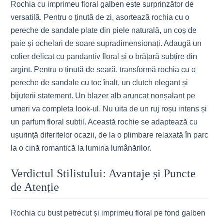
Rochia cu imprimeu floral galben este surprinzător de
versatilă. Pentru o ținută de zi, asortează rochia cu o
pereche de sandale plate din piele naturală, un coș de
paie și ochelari de soare supradimensionați. Adaugă un
colier delicat cu pandantiv floral și o brățară subțire din
argint. Pentru o ținută de seară, transformă rochia cu o
pereche de sandale cu toc înalt, un clutch elegant și
bijuterii statement. Un blazer alb aruncat nonșalant pe
umeri va completa look-ul. Nu uita de un ruj roșu intens și
un parfum floral subtil. Această rochie se adaptează cu
ușurință diferitelor ocazii, de la o plimbare relaxată în parc
la o cină romantică la lumina lumânărilor.
Verdictul Stilistului: Avantaje și Puncte
de Atenție
Rochia cu bust petrecut și imprimeu floral pe fond galben