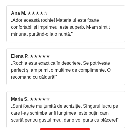
Ana M.
★★★★☆
„Ador această rochie! Materialul este foarte
confortabil și imprimeul este superb. M-am simțit
minunat purtând-o la o nuntă.”
Elena P.
★★★★★
„Rochia este exact ca în descriere. Se potrivește
perfect și am primit o mulțime de complimente. O
recomand cu căldură!”
Maria S.
★★★★☆
„Sunt foarte mulțumită de achiziție. Singurul lucru pe
care l-aș schimba ar fi lungimea, este puțin cam
scurtă pentru gustul meu, dar o voi purta cu plăcere!”