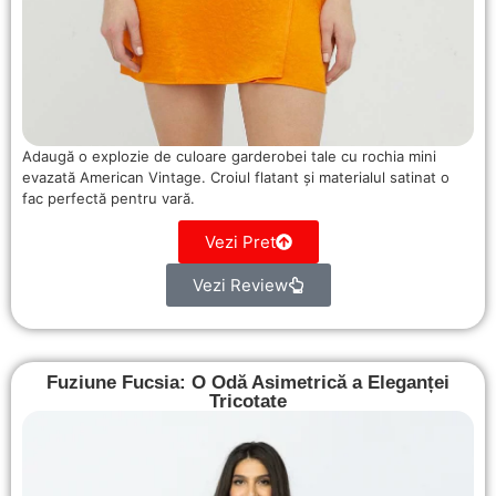
Adaugă o explozie de culoare garderobei tale cu rochia mini
evazată American Vintage. Croiul flatant și materialul satinat o
fac perfectă pentru vară.
Vezi Pret
Vezi Review
Fuziune Fucsia: O Odă Asimetrică a Eleganței
Tricotate