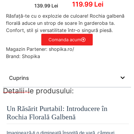
119.99 Lei
139.99 Lei
Răsfață-te cu o explozie de culoare! Rochia galbenă
florală aduce un strop de soare în garderoba ta.
Confort, stil și versatilitate într-o singură piesă.
Comanda acum
Magazin Partener: shopika.ro/
Brand: Shopika
Cuprins
Detalii-le produsului:
Un Răsărit Purtabil: Introducere în
Rochia Florală Galbenă
Imaginează-ți o dimineață însorită de vară, câmpuri