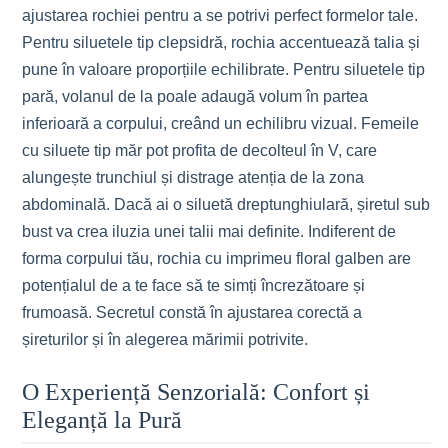
ajustarea rochiei pentru a se potrivi perfect formelor tale.
Pentru siluetele tip clepsidră, rochia accentuează talia și
pune în valoare proporțiile echilibrate. Pentru siluetele tip
pară, volanul de la poale adaugă volum în partea
inferioară a corpului, creând un echilibru vizual. Femeile
cu siluete tip măr pot profita de decolteul în V, care
alungește trunchiul și distrage atenția de la zona
abdominală. Dacă ai o siluetă dreptunghiulară, șiretul sub
bust va crea iluzia unei talii mai definite. Indiferent de
forma corpului tău, rochia cu imprimeu floral galben are
potențialul de a te face să te simți încrezătoare și
frumoasă. Secretul constă în ajustarea corectă a
șireturilor și în alegerea mărimii potrivite.
O Experiență Senzorială: Confort și
Eleganță la Pură