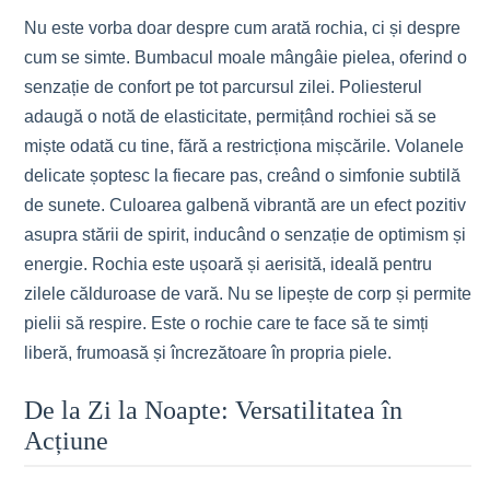
Nu este vorba doar despre cum arată rochia, ci și despre
cum se simte. Bumbacul moale mângâie pielea, oferind o
senzație de confort pe tot parcursul zilei. Poliesterul
adaugă o notă de elasticitate, permițând rochiei să se
miște odată cu tine, fără a restricționa mișcările. Volanele
delicate șoptesc la fiecare pas, creând o simfonie subtilă
de sunete. Culoarea galbenă vibrantă are un efect pozitiv
asupra stării de spirit, inducând o senzație de optimism și
energie. Rochia este ușoară și aerisită, ideală pentru
zilele călduroase de vară. Nu se lipește de corp și permite
pielii să respire. Este o rochie care te face să te simți
liberă, frumoasă și încrezătoare în propria piele.
De la Zi la Noapte: Versatilitatea în
Acțiune