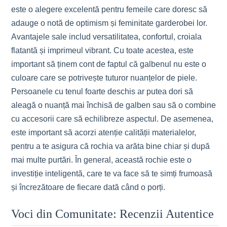
este o alegere excelentă pentru femeile care doresc să
adauge o notă de optimism și feminitate garderobei lor.
Avantajele sale includ versatilitatea, confortul, croiala
flatantă și imprimeul vibrant. Cu toate acestea, este
important să ținem cont de faptul că galbenul nu este o
culoare care se potrivește tuturor nuanțelor de piele.
Persoanele cu tenul foarte deschis ar putea dori să
aleagă o nuanță mai închisă de galben sau să o combine
cu accesorii care să echilibreze aspectul. De asemenea,
este important să acorzi atenție calității materialelor,
pentru a te asigura că rochia va arăta bine chiar și după
mai multe purtări. În general, această rochie este o
investiție inteligentă, care te va face să te simți frumoasă
și încrezătoare de fiecare dată când o porți.
Voci din Comunitate: Recenzii Autentice