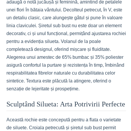
adaugă o notă jucăușă și feminină, amintind de petalele
unei flori în bătaia vântului. Decolteul petrecut, în V, este
un detaliu clasic, care alungește gâtul și pune în valoare
linia claviculei. Șiretul sub bust nu este doar un element
decorativ, ci și unul funcțional, permițând ajustarea rochiei
pentru a evidenția silueta. Volanul de la poale
completează designul, oferind mișcare și fluiditate.
Alegerea unui amestec de 65% bumbac și 35% poliester
asigură confortul la purtare și rezistența în timp, îmbinând
respirabilitatea fibrelor naturale cu durabilitatea celor
sintetice. Textura este plăcută la atingere, oferind o
senzație de lejeritate și prospețime.
Sculptând Silueta: Arta Potrivirii Perfecte
Această rochie este concepută pentru a flata o varietate
de siluete. Croiala petrecută și șiretul sub bust permit