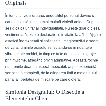
Originals
În tumultul vieții urbane, unde stilul personal devine o
carte de vizită, rochia mini mulată violetă adidas Originals
se ridică ca un far al individualității. Nu este doar o piesă
vestimentară; este o declarație, o invitație la a îmbrățișa o
estetică îndrăzneață și sofisticată. Imaginează-ți o seară
de vară, luminile orașului reflectându-se în nuanțele
vibrante ale rochiei, în timp ce tu te deplasezi cu grație
prin mulțime, atrăgând priviri admirative. Această rochie
nu promite doar un aspect impecabil, ci și o experiență
senzorială completă, de la atingerea fină a materialului
până la libertatea de mișcare pe care o oferă.
Simfonia Designului: O Disecție a
Elementelor Cheie