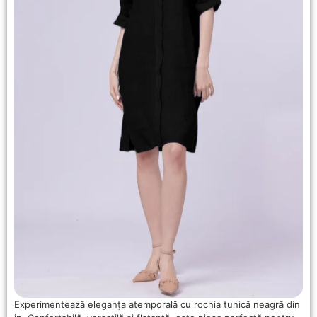
Experimentează eleganța atemporală cu rochia tunică neagră din