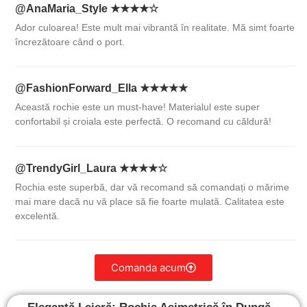
@AnaMaria_Style ★★★★☆
Ador culoarea! Este mult mai vibrantă în realitate. Mă simt foarte
încrezătoare când o port.
@FashionForward_Ella ★★★★★
Această rochie este un must-have! Materialul este super
confortabil și croiala este perfectă. O recomand cu căldură!
@TrendyGirl_Laura ★★★★☆
Rochia este superbă, dar vă recomand să comandați o mărime
mai mare dacă nu vă place să fie foarte mulată. Calitatea este
excelentă.
Comanda acum