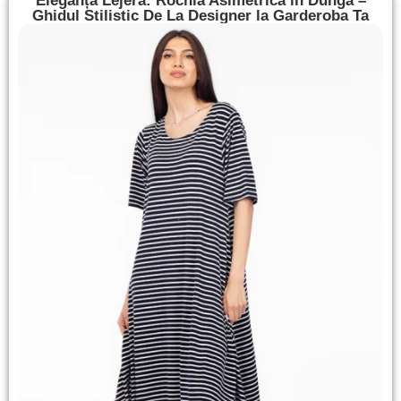
Eleganță Lejeră: Rochia Asimetrică în Dungă –
Ghidul Stilistic De La Designer la Garderoba Ta