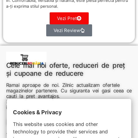
in. Confortabilă, versatilă și flatantă, este piesa perfectă pentru
a-ți exprima stilul personal.
Vezi Pret
Vezi Review
Cele mai noi oferte, reduceri de preț
și cupoane de reducere
Ramai aproape de noi. Zilnic actualizam ofertele
magazinelor partenere. Cu siguranta vei gasi ceea ce
cauti la pret avantajos.
Sunteti aici pentru reduceri inteligente si cumpărături
inspirate
Cookies & Privacy
Link-uri utile:
This website uses cookies and other
technology to provide their services and
Termeni si conditii