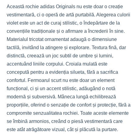
Această rochie adidas Originals nu este doar o creație
vestimentară, ci o operă de artă purtabilă. Alegerea culorii
violet este un act de curaj stilistic, o îndepărtare de la
convențiile tradiționale și o afirmare a încrederii în sine.
Materialul tricotat ornamentat adaugă o dimensiune
tactilă, invitând la atingere și explorare. Textura fină, dar
distinctă, creează un joc subtil de umbre și lumini,
accentuând liniile corpului. Croiala mulată este
concepută pentru a evidenția silueta, fără a sacrifica
confortul. Fermoarul scurt nu este doar un element
funcțional, ci și un accent stilistic, adăugând o notă
modernă și subversivă. Mâneca lungă echilibrează
proporțiile, oferind o senzație de confort și protecție, fără a
compromite senzualitatea rochiei. Toate aceste elemente
se îmbină armonios, creând o piesă vestimentară care
este atât atrăgătoare vizual, cât și plăcută la purtare.