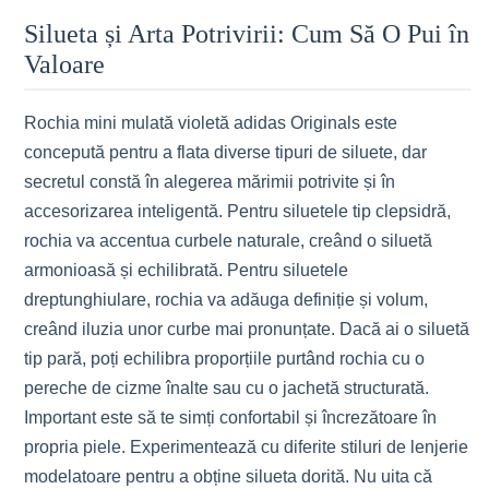
Silueta și Arta Potrivirii: Cum Să O Pui în
Valoare
Rochia mini mulată violetă adidas Originals este
concepută pentru a flata diverse tipuri de siluete, dar
secretul constă în alegerea mărimii potrivite și în
accesorizarea inteligentă. Pentru siluetele tip clepsidră,
rochia va accentua curbele naturale, creând o siluetă
armonioasă și echilibrată. Pentru siluetele
dreptunghiulare, rochia va adăuga definiție și volum,
creând iluzia unor curbe mai pronunțate. Dacă ai o siluetă
tip pară, poți echilibra proporțiile purtând rochia cu o
pereche de cizme înalte sau cu o jachetă structurată.
Important este să te simți confortabil și încrezătoare în
propria piele. Experimentează cu diferite stiluri de lenjerie
modelatoare pentru a obține silueta dorită. Nu uita că