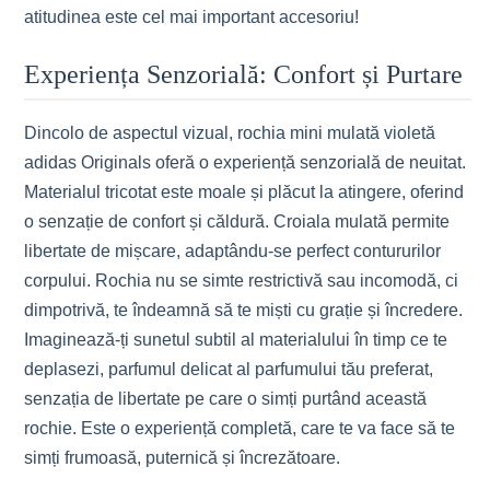
atitudinea este cel mai important accesoriu!
Experiența Senzorială: Confort și Purtare
Dincolo de aspectul vizual, rochia mini mulată violetă
adidas Originals oferă o experiență senzorială de neuitat.
Materialul tricotat este moale și plăcut la atingere, oferind
o senzație de confort și căldură. Croiala mulată permite
libertate de mișcare, adaptându-se perfect contururilor
corpului. Rochia nu se simte restrictivă sau incomodă, ci
dimpotrivă, te îndeamnă să te miști cu grație și încredere.
Imaginează-ți sunetul subtil al materialului în timp ce te
deplasezi, parfumul delicat al parfumului tău preferat,
senzația de libertate pe care o simți purtând această
rochie. Este o experiență completă, care te va face să te
simți frumoasă, puternică și încrezătoare.