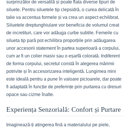
surprinzător de versatilă și poate flata diverse tipuri de
siluete. Pentru siluetele tip clepsidră, o curea delicată în
talie va accentua formele și va crea un aspect echilibrat.
Siluetele dreptunghiulare vor beneficia de volumul creat
de incretituri, care vor adăuga curbe subtile. Femeile cu
silueta tip pară pot echilibra proporțiile prin adăugarea
unor accesorii statement în partea superioară a corpului,
cum ar fi un colier masiv sau o eșarfă colorată. Indiferent
de forma corpului, secretul constă în alegerea mărimii
potrivite și în accesorizarea inteligentă. Lungimea mini
este ideală pentru a pune în valoare picioarele, dar poate
fi adaptată în funcție de preferințe prin purtarea cu dresuri
opace sau cizme înalte.
Experiența Senzorială: Confort și Purtare
Imaginează-ți atingerea fină a materialului pe piele,