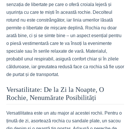
senzația de libertate pe care o oferă croiala lejeră și
ușurința cu care te miști în această rochie. Decolteul
rotund nu este constrângător, iar linia umerilor lăsată
permite o libertate de mișcare deplină. Rochia nu doar
arată bine, ci și se simte bine – un aspect esențial pentru
o piesă vestimentară care te va însoți la evenimente
speciale sau în serile relaxate de vară. Materialul,
probabil unul respirabil, asigură confort chiar și în zilele
călduroase, iar greutatea redusă face ca rochia să fie ușor
de purtat și de transportat.
Versatilitate: De la Zi la Noapte, O
Rochie, Nenumărate Posibilități
Versatilitatea este un atu major al acestei rochii. Pentru o
ținută de zi, asortează rochia cu sandale plate, un sacou
din denim și o geantă tip poștaș. Adaugă o pereche de