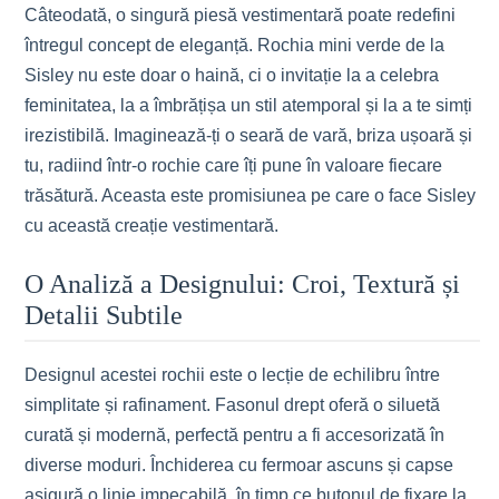
Câteodată, o singură piesă vestimentară poate redefini
întregul concept de eleganță. Rochia mini verde de la
Sisley nu este doar o haină, ci o invitație la a celebra
feminitatea, la a îmbrățișa un stil atemporal și la a te simți
irezistibilă. Imaginează-ți o seară de vară, briza ușoară și
tu, radiind într-o rochie care îți pune în valoare fiecare
trăsătură. Aceasta este promisiunea pe care o face Sisley
cu această creație vestimentară.
O Analiză a Designului: Croi, Textură și
Detalii Subtile
Designul acestei rochii este o lecție de echilibru între
simplitate și rafinament. Fasonul drept oferă o siluetă
curată și modernă, perfectă pentru a fi accesorizată în
diverse moduri. Închiderea cu fermoar ascuns și capse
asigură o linie impecabilă, în timp ce butonul de fixare la