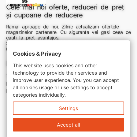
Cele mai noi oferte, reduceri de preț
și cupoane de reducere
Ramai aproape de noi. Zilnic actualizam ofertele
magazinelor partenere. Cu siguranta vei gasi ceea ce
cauti la pret avantajos.
Sunteti aici pentru reduceri inteligente si cumpărături
inspirate
Cookies & Privacy
Link-uri utile:
This website uses cookies and other
technology to provide their services and
Termeni si conditii
improve user experience. You you can accept
Politica de confidentialitate
all cookies usage or use settings to accept
Politica de cookie
categories individually.
Settings
Accept all