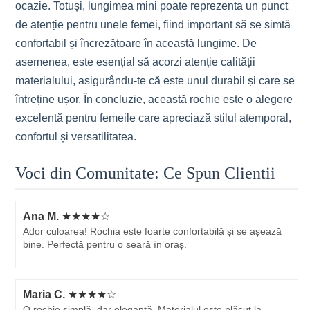
ocazie. Totuși, lungimea mini poate reprezenta un punct
de atenție pentru unele femei, fiind important să se simtă
confortabil și încrezătoare în această lungime. De
asemenea, este esențial să acorzi atenție calității
materialului, asigurându-te că este unul durabil și care se
întreține ușor. În concluzie, această rochie este o alegere
excelentă pentru femeile care apreciază stilul atemporal,
confortul și versatilitatea.
Voci din Comunitate: Ce Spun Clientii
Ana M.
★★★★☆
Ador culoarea! Rochia este foarte confortabilă și se așează
bine. Perfectă pentru o seară în oraș.
Maria C.
★★★★☆
O rochie simplă, dar elegantă. Materialul este plăcut la