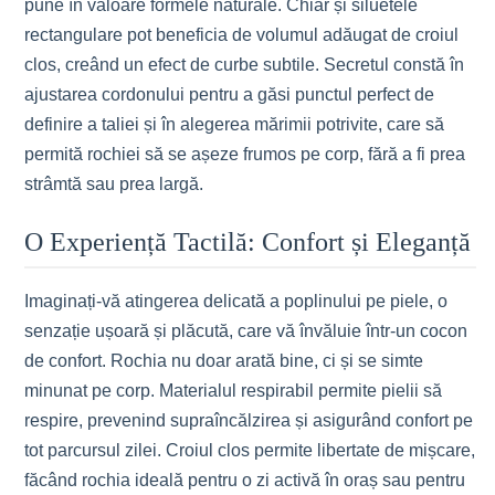
pune în valoare formele naturale. Chiar și siluetele
rectangulare pot beneficia de volumul adăugat de croiul
clos, creând un efect de curbe subtile. Secretul constă în
ajustarea cordonului pentru a găsi punctul perfect de
definire a taliei și în alegerea mărimii potrivite, care să
permită rochiei să se așeze frumos pe corp, fără a fi prea
strâmtă sau prea largă.
O Experiență Tactilă: Confort și Eleganță
Imaginați-vă atingerea delicată a poplinului pe piele, o
senzație ușoară și plăcută, care vă învăluie într-un cocon
de confort. Rochia nu doar arată bine, ci și se simte
minunat pe corp. Materialul respirabil permite pielii să
respire, prevenind supraîncălzirea și asigurând confort pe
tot parcursul zilei. Croiul clos permite libertate de mișcare,
făcând rochia ideală pentru o zi activă în oraș sau pentru