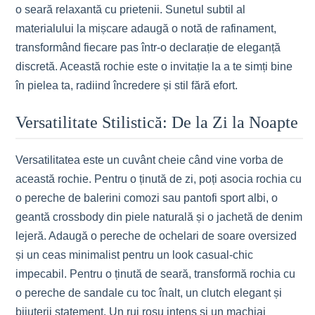
o seară relaxantă cu prietenii. Sunetul subtil al
materialului la mișcare adaugă o notă de rafinament,
transformând fiecare pas într-o declarație de eleganță
discretă. Această rochie este o invitație la a te simți bine
în pielea ta, radiind încredere și stil fără efort.
Versatilitate Stilistică: De la Zi la Noapte
Versatilitatea este un cuvânt cheie când vine vorba de
această rochie. Pentru o ținută de zi, poți asocia rochia cu
o pereche de balerini comozi sau pantofi sport albi, o
geantă crossbody din piele naturală și o jachetă de denim
lejeră. Adaugă o pereche de ochelari de soare oversized
și un ceas minimalist pentru un look casual-chic
impecabil. Pentru o ținută de seară, transformă rochia cu
o pereche de sandale cu toc înalt, un clutch elegant și
bijuterii statement. Un ruj roșu intens și un machiaj