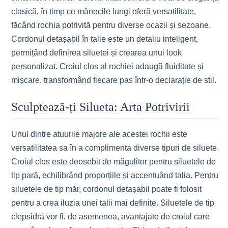
clasică, în timp ce mânecile lungi oferă versatilitate,
făcând rochia potrivită pentru diverse ocazii și sezoane.
Cordonul detașabil în talie este un detaliu inteligent,
permițând definirea siluetei și crearea unui look
personalizat. Croiul clos al rochiei adaugă fluiditate și
mișcare, transformând fiecare pas într-o declarație de stil.
Sculptează-ți Silueta: Arta Potrivirii
Unul dintre atuurile majore ale acestei rochii este
versatilitatea sa în a complimenta diverse tipuri de siluete.
Croiul clos este deosebit de măgulitor pentru siluetele de
tip pară, echilibrând proporțiile și accentuând talia. Pentru
siluetele de tip măr, cordonul detașabil poate fi folosit
pentru a crea iluzia unei talii mai definite. Siluetele de tip
clepsidră vor fi, de asemenea, avantajate de croiul care