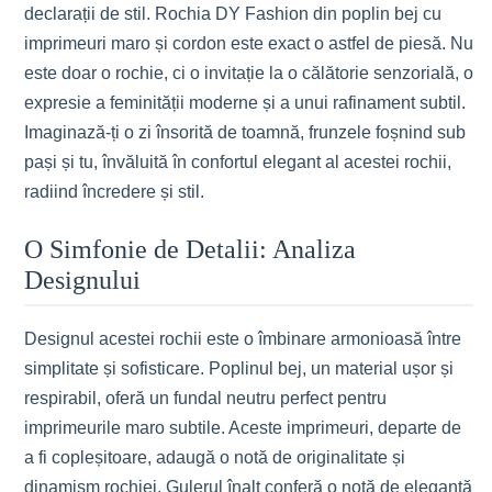
declarații de stil. Rochia DY Fashion din poplin bej cu
imprimeuri maro și cordon este exact o astfel de piesă. Nu
este doar o rochie, ci o invitație la o călătorie senzorială, o
expresie a feminității moderne și a unui rafinament subtil.
Imaginază-ți o zi însorită de toamnă, frunzele foșnind sub
pași și tu, învăluită în confortul elegant al acestei rochii,
radiind încredere și stil.
O Simfonie de Detalii: Analiza
Designului
Designul acestei rochii este o îmbinare armonioasă între
simplitate și sofisticare. Poplinul bej, un material ușor și
respirabil, oferă un fundal neutru perfect pentru
imprimeurile maro subtile. Aceste imprimeuri, departe de
a fi copleșitoare, adaugă o notă de originalitate și
dinamism rochiei. Gulerul înalt conferă o notă de eleganță