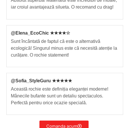
Absolut superbă! Materialul este incredibil de moale,
iar croiul avantajează silueta. O recomand cu drag!
@Elena_EcoChic ★★★★☆
Sunt încântată de faptul că este o alternativă
ecologică! Singurul minus este că necesită atenție la
curățare. O rochie statement!
@Sofia_StyleGuru ★★★★★
Această rochie este definiția eleganței moderne!
Mânecile bufante sunt un detaliu spectaculos.
Perfectă pentru orice ocazie specială.
Comanda acum