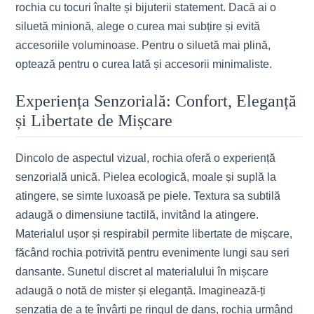
rochia cu tocuri înalte și bijuterii statement. Dacă ai o
siluetă minionă, alege o curea mai subțire și evită
accesoriile voluminoase. Pentru o siluetă mai plină,
optează pentru o curea lată și accesorii minimaliste.
Experiența Senzorială: Confort, Eleganță
și Libertate de Mișcare
Dincolo de aspectul vizual, rochia oferă o experiență
senzorială unică. Pielea ecologică, moale și suplă la
atingere, se simte luxoasă pe piele. Textura sa subtilă
adaugă o dimensiune tactilă, invitând la atingere.
Materialul ușor și respirabil permite libertate de mișcare,
făcând rochia potrivită pentru evenimente lungi sau seri
dansante. Sunetul discret al materialului în mișcare
adaugă o notă de mister și eleganță. Imaginează-ți
senzația de a te învârti pe ringul de dans, rochia urmând