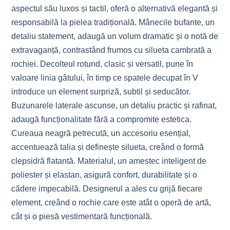
aspectul său luxos și tactil, oferă o alternativă elegantă și
responsabilă la pielea tradițională. Mânecile bufante, un
detaliu statement, adaugă un volum dramatic și o notă de
extravaganță, contrastând frumos cu silueta cambrată a
rochiei. Decolteul rotund, clasic și versatil, pune în
valoare linia gâtului, în timp ce spatele decupat în V
introduce un element surpriză, subtil și seducător.
Buzunarele laterale ascunse, un detaliu practic și rafinat,
adaugă funcționalitate fără a compromite estetica.
Cureaua neagră petrecută, un accesoriu esențial,
accentuează talia și definește silueta, creând o formă
clepsidră flatantă. Materialul, un amestec inteligent de
poliester și elastan, asigură confort, durabilitate și o
cădere impecabilă. Designerul a ales cu grijă fiecare
element, creând o rochie care este atât o operă de artă,
cât și o piesă vestimentară funcțională.