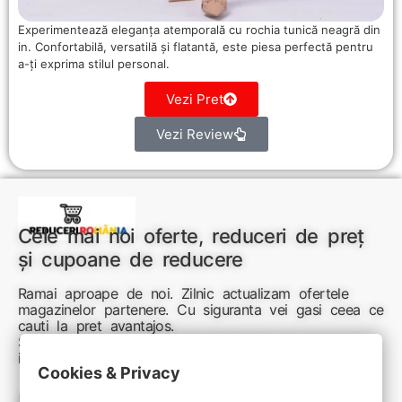
Experimentează eleganța atemporală cu rochia tunică neagră din
in. Confortabilă, versatilă și flatantă, este piesa perfectă pentru
a-ți exprima stilul personal.
Vezi Pret
Vezi Review
Cele mai noi oferte, reduceri de preț
și cupoane de reducere
Ramai aproape de noi. Zilnic actualizam ofertele
magazinelor partenere. Cu siguranta vei gasi ceea ce
cauti la pret avantajos.
Sunteti aici pentru reduceri inteligente si cumpărături
inspirate
Cookies & Privacy
Link-uri utile: