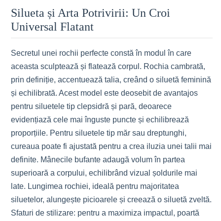
Silueta și Arta Potrivirii: Un Croi
Universal Flatant
Secretul unei rochii perfecte constă în modul în care
aceasta sculptează și flatează corpul. Rochia cambrată,
prin definiție, accentuează talia, creând o siluetă feminină
și echilibrată. Acest model este deosebit de avantajos
pentru siluetele tip clepsidră și pară, deoarece
evidențiază cele mai înguste puncte și echilibrează
proporțiile. Pentru siluetele tip măr sau dreptunghi,
cureaua poate fi ajustată pentru a crea iluzia unei talii mai
definite. Mânecile bufante adaugă volum în partea
superioară a corpului, echilibrând vizual șoldurile mai
late. Lungimea rochiei, ideală pentru majoritatea
siluetelor, alungește picioarele și creează o siluetă zveltă.
Sfaturi de stilizare: pentru a maximiza impactul, poartă