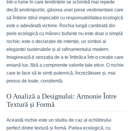
Într-o lume în care tendințele se schimbă mai repede
decât anotimpurile, găsirea unei piese vestimentare care
să îmbine stilul impecabil cu responsabilitatea ecologică
este o adevărată victorie. Rochia lungă cambrată din
piele ecologică cu mâneci bufante nu este doar o simplă
rochie; este o declarație de intenție, un simbol al
eleganței sustenabile și al rafinamentului modern.
Imaginează-ți senzația de a te îmbrăca într-o creație care
emană lux, fără a compromite valorile tale etice. O rochie
care te face să te simți puternică, încrezătoare și, mai
presus de toate, conștientă.
O Analiză a Designului: Armonie Între
Textură și Formă
Această rochie este un studiu de caz al echilibrului
perfect dintre textură și formă. Pielea ecologică, cu