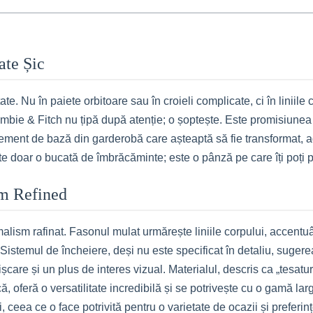
ate Șic
e. Nu în paiete orbitoare sau în croieli complicate, ci în liniile
mbie & Fitch nu țipă după atenție; o șoptește. Este promisiunea 
element de bază din garderobă care așteaptă să fie transformat, a
e doar o bucată de îmbrăcăminte; este o pânză pe care îți poți pic
sm Refined
lism rafinat. Fasonul mulat urmărește liniile corpului, accentuând
istemul de încheiere, deși nu este specificat în detaliu, sugereaz
șcare și un plus de interes vizual. Materialul, descris ca „tesatur
, oferă o versatilitate incredibilă și se potrivește cu o gamă la
, ceea ce o face potrivită pentru o varietate de ocazii și prefer