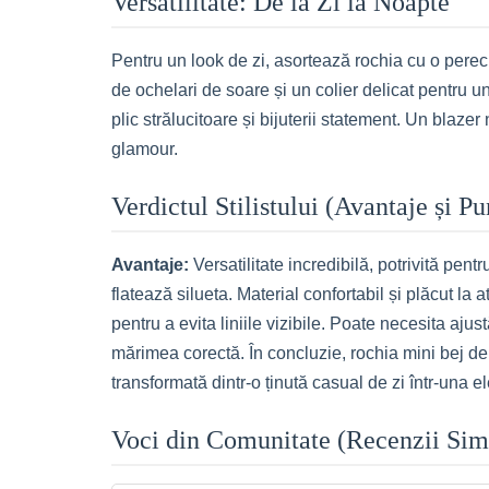
Versatilitate: De la Zi la Noapte
Pentru un look de zi, asortează rochia cu o pere
de ochelari de soare și un colier delicat pentru u
plic strălucitoare și bijuterii statement. Un blaze
glamour.
Verdictul Stilistului (Avantaje și P
Avantaje:
Versatilitate incredibilă, potrivită pe
flatează silueta. Material confortabil și plăcut la 
pentru a evita liniile vizibile. Poate necesita ajus
mărimea corectă. În concluzie, rochia mini bej de 
transformată dintr-o ținută casual de zi într-una 
Voci din Comunitate (Recenzii Sim