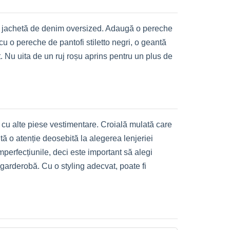
 o jachetă de denim oversized. Adaugă o pereche
cu o pereche de pantofi stiletto negri, o geantă
t. Nu uita de un ruj roșu aprins pentru un plus de
r cu alte piese vestimentare. Croială mulată care
ă o atenție deosebită la alegerea lenjeriei
imperfecțiunile, deci este important să alegi
 garderobă. Cu o styling adecvat, poate fi