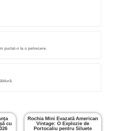
m purtat-o la o petrecere.
ăldură.
anța
Rochia Mini Evazată American
șă cu
Vintage: O Explozie de
2026
Portocaliu pentru Siluete