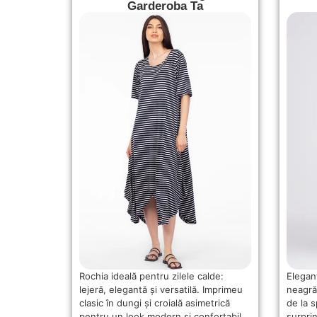
Garderoba Ta
Rochia ideală pentru zilele calde:
Elegan
lejeră, elegantă și versatilă. Imprimeu
neagră
clasic în dungi și croială asimetrică
de la 
pentru un look modern și confortabil.
surpri