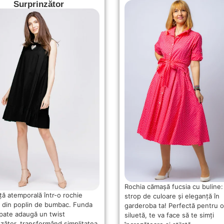
Surprinzător
Rochia cămașă fucsia cu buline:
ță atemporală într-o rochie
strop de culoare și eleganță în
 din poplin de bumbac. Funda
garderoba ta! Perfectă pentru o
spate adaugă un twist
siluetă, te va face să te simți
nzător, transformând simplitatea