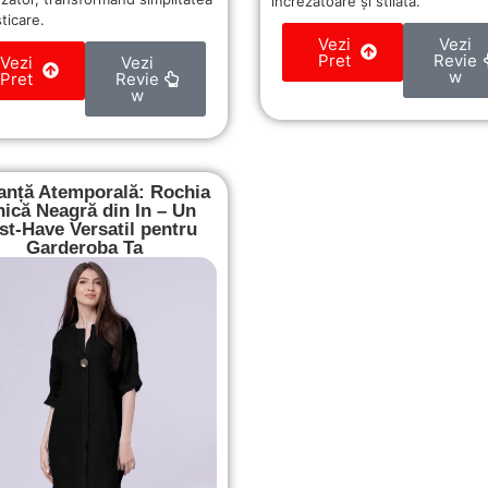
încrezătoare și stilată.
sticare.
Vezi
Vezi
Pret
Revie
Vezi
Vezi
w
Pret
Revie
w
anță Atemporală: Rochia
nică Neagră din In – Un
t-Have Versatil pentru
Garderoba Ta