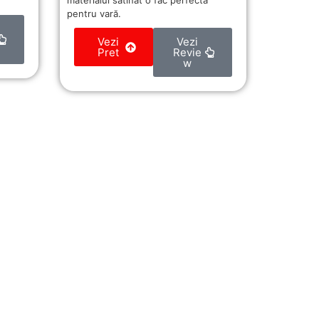
materialul satinat o fac perfectă
pentru vară.
Vezi
Vezi
Pret
Revie
w