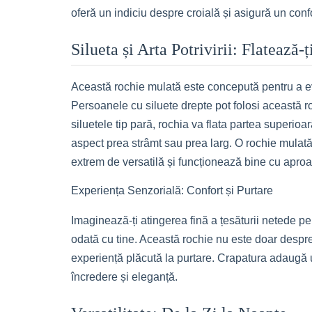
oferă un indiciu despre croială și asigură un conf
Silueta și Arta Potrivirii: Flatează-
Această rochie mulată este concepută pentru a evid
Persoanele cu siluete drepte pot folosi această r
siluetele tip pară, rochia va flata partea superioa
aspect prea strâmt sau prea larg. O rochie mulată
extrem de versatilă și funcționează bine cu aproa
Experiența Senzorială: Confort și Purtare
Imaginează-ți atingerea fină a țesăturii netede pe 
odată cu tine. Această rochie nu este doar despre 
experiență plăcută la purtare. Crapatura adaugă u
încredere și eleganță.