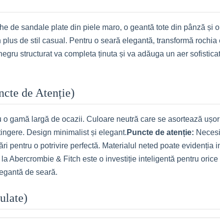
che de sandale plate din piele maro, o geantă tote din pânză și
n plus de stil casual. Pentru o seară elegantă, transformă rochia 
r negru structurat va completa ținuta și va adăuga un aer sofistica
uncte de Atenție)
ntru o gamă largă de ocazii. Culoare neutră care se asortează ușo
atingere. Design minimalist și elegant.
Puncte de atenție:
Necesit
tări pentru o potrivire perfectă. Materialul neted poate evidenția 
la Abercrombie & Fitch este o investiție inteligentă pentru orice
elegantă de seară.
ulate)