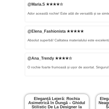
@Maria.S ★★★★☆
Ador această rochie! Este atât de versatilă și se simte
@Elena_Fashionista ★★★★★
Absolut superbă! Calitatea materialului este excelent
@Ana_Trendy ★★★★☆
O rochie foarte frumoasă și ușor de asortat. Singuru
Eleganță Lejeră: Rochia
Eleg
Asimetrică în Dungă – Ghidul
Neagr
Stilistic De La Designer la
S