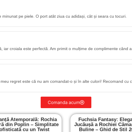
 minunat pe piele. O port atât ziua cu adidași, cât și seara cu tocuri.
ă, iar croiala este perfectă. Am primit o mulțime de complimente când a
l meu regret este că nu am comandat-o și în alte culori! Recomand cu c
Comanda acum
anță Atemporală: Rochia
Fuchsia Fantasy: Eleg
ă din Poplin – Simplitate
Jucăușă a Rochiei Căma
ofisticată cu un Twist
Buline – Ghid de Stil 