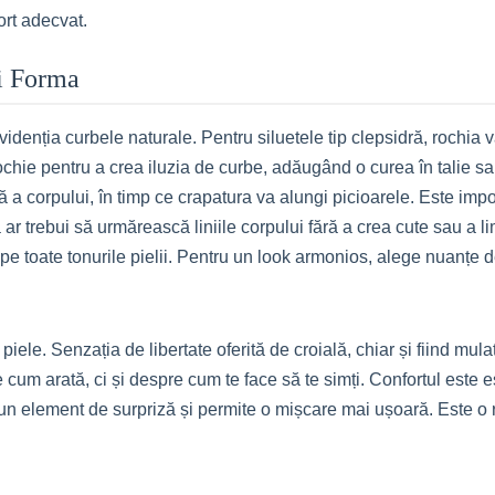
ort adecvat.
ți Forma
enția curbele naturale. Pentru siluetele tip clepsidră, rochia va 
ochie pentru a crea iluzia de curbe, adăugând o curea în talie s
ră a corpului, în timp ce crapatura va alungi picioarele. Este imp
 ar trebui să urmărească liniile corpului fără a crea cute sau a
pe toate tonurile pielii. Pentru un look armonios, alege nuanțe d
piele. Senzația de libertate oferită de croială, chiar și fiind mul
cum arată, ci și despre cum te face să te simți. Confortul este e
n element de surpriză și permite o mișcare mai ușoară. Este o r