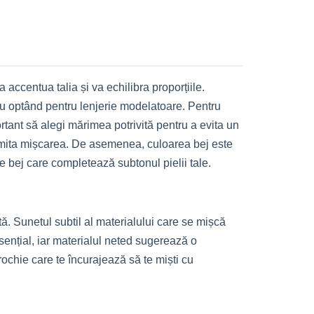
accentua talia și va echilibra proporțiile.
au optând pentru lenjerie modelatoare. Pentru
ortant să alegi mărimea potrivită pentru a evita un
 limita mișcarea. De asemenea, culoarea bej este
e bej care completează subtonul pielii tale.
ată. Sunetul subtil al materialului care se mișcă
sențial, iar materialul neted sugerează o
ochie care te încurajează să te miști cu