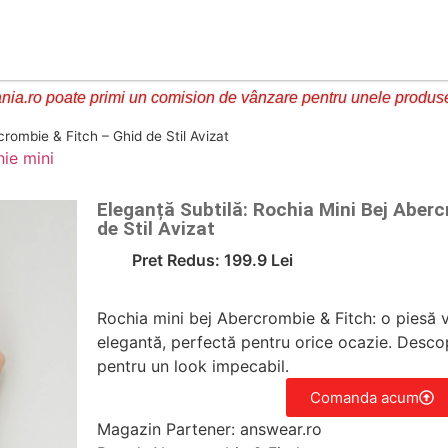
ia.ro poate primi un comision de vânzare pentru unele produs
crombie & Fitch – Ghid de Stil Avizat
hie mini
Eleganță Subtilă: Rochia Mini Bej Aber
de Stil Avizat
Pret Redus: 199.9 Lei
Rochia mini bej Abercrombie & Fitch: o piesă v
elegantă, perfectă pentru orice ocazie. Descop
pentru un look impecabil.
Comanda acum
Magazin Partener: answear.ro