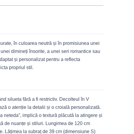
 curate, în culoarea neutră și în promisiunea unei
unei dimineți însorite, a unei seri romantice sau
daptat și personalizat pentru a reflecta
ta propriul stil.
 silueta fără a fi restrictiv. Decolteul în V
ă o atenție la detalii și o croială personalizată.
a neteda”, implică o textură plăcută la atingere și
rgă de nuanțe și stiluri. Lungimea de 120 cm
ințe. Lățimea la subraț de 39 cm (dimensiune S)