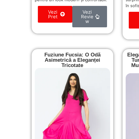
în sofi
Vezi
Vezi
Pret
Revie
w
Fuziune Fucsia: O Odă
Eleg
Asimetrică a Eleganței
Tu
Tricotate
Mus