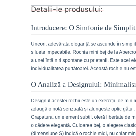
Detalii-le produsului:
Introducere: O Simfonie de Simplit
Uneori, adevărata eleganță se ascunde în simplitat
siluete impecabile. Rochia mini bej de la Abercro
a unei întâlniri spontane cu prietenii. Este acel 
individualitatea purtătoarei. Această rochie nu est
O Analiză a Designului: Minimali
Designul acestei rochii este un exercițiu de minima
adaugă o notă senzuală și alungește optic gâtul. S
Crapatura, un element subtil, oferă libertate de mi
o cădere elegantă. Culoarea bej, o alegere clasică
(dimensiune S) indică o rochie midi, nu chiar mini