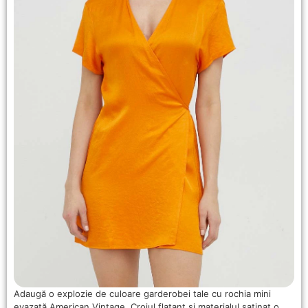
Adaugă o explozie de culoare garderobei tale cu rochia mini
evazată American Vintage. Croiul flatant și materialul satinat o