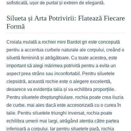
sofisticată, ușor de purtat și extrem de elegantă.
Silueta și Arta Potrivirii: Flatează Fiecare
Formă
Croiala mulată a rochiei mini Bardot gri este concepută
pentru a accentua curbele naturale ale corpului, creând o
siluetă feminină și atrăgătoare. Cu toate acestea, este
important să alegi mărimea potrivită pentru a evita un
aspect prea strâns sau inconfortabil. Pentru siluetele
clepsidră, această rochie este o alegere excelentă,
deoarece va evidenția talia și va echilibra proporțiile.
Pentru siluetele dreptunghiulare, rochia poate crea iluzia
de curbe, mai ales dacă este accesorizată cu o curea în
talie. Pentru siluetele triunghi inversat, rochia poate
echilibra umerii mai largi, atrăgând atenția către partea
inferioară a corpului. Iar pentru siluetele pară, rochia