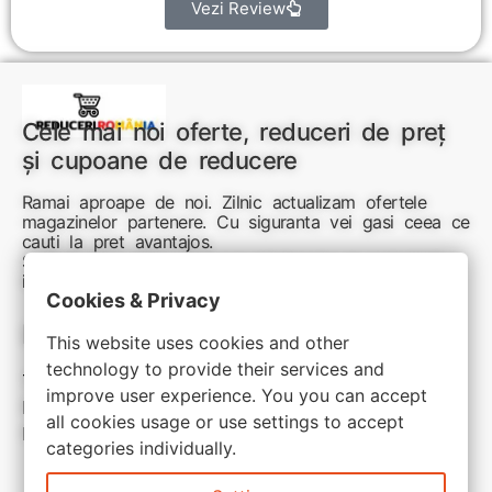
Vezi Review
Cele mai noi oferte, reduceri de preț
și cupoane de reducere
Ramai aproape de noi. Zilnic actualizam ofertele
magazinelor partenere. Cu siguranta vei gasi ceea ce
cauti la pret avantajos.
Sunteti aici pentru reduceri inteligente si cumpărături
inspirate
Cookies & Privacy
Link-uri utile:
This website uses cookies and other
technology to provide their services and
Termeni si conditii
improve user experience. You you can accept
Politica de confidentialitate
all cookies usage or use settings to accept
Politica de cookie
categories individually.