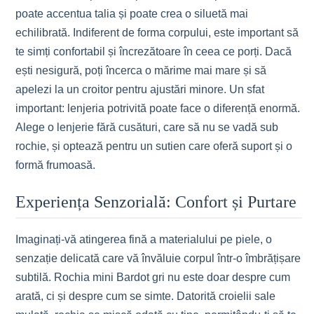
poate accentua talia și poate crea o siluetă mai
echilibrată. Indiferent de forma corpului, este important să
te simți confortabil și încrezătoare în ceea ce porți. Dacă
ești nesigură, poți încerca o mărime mai mare și să
apelezi la un croitor pentru ajustări minore. Un sfat
important: lenjeria potrivită poate face o diferență enormă.
Alege o lenjerie fără cusături, care să nu se vadă sub
rochie, și optează pentru un sutien care oferă suport și o
formă frumoasă.
Experiența Senzorială: Confort și Purtare
Imaginați-vă atingerea fină a materialului pe piele, o
senzație delicată care vă învăluie corpul într-o îmbrățișare
subtilă. Rochia mini Bardot gri nu este doar despre cum
arată, ci și despre cum se simte. Datorită croielii sale