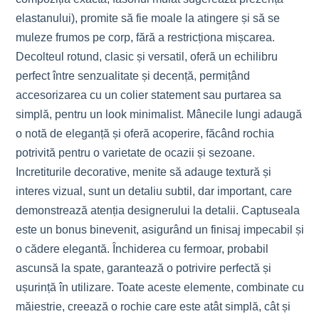
elastanului), promite să fie moale la atingere și să se
muleze frumos pe corp, fără a restricționa mișcarea.
Decolteul rotund, clasic și versatil, oferă un echilibru
perfect între senzualitate și decență, permițând
accesorizarea cu un colier statement sau purtarea sa
simplă, pentru un look minimalist. Mânecile lungi adaugă
o notă de eleganță și oferă acoperire, făcând rochia
potrivită pentru o varietate de ocazii și sezoane.
Incretiturile decorative, menite să adauge textură și
interes vizual, sunt un detaliu subtil, dar important, care
demonstrează atenția designerului la detalii. Captuseala
este un bonus binevenit, asigurând un finisaj impecabil și
o cădere elegantă. Închiderea cu fermoar, probabil
ascunsă la spate, garantează o potrivire perfectă și
ușurință în utilizare. Toate aceste elemente, combinate cu
măiestrie, creează o rochie care este atât simplă, cât și