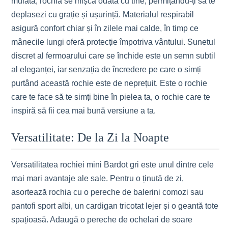
mulată, rochia se mișcă odată cu tine, permițându-ți să te
deplasezi cu grație și ușurință. Materialul respirabil
asigură confort chiar și în zilele mai calde, în timp ce
mânecile lungi oferă protecție împotriva vântului. Sunetul
discret al fermoarului care se închide este un semn subtil
al eleganței, iar senzația de încredere pe care o simți
purtând această rochie este de neprețuit. Este o rochie
care te face să te simți bine în pielea ta, o rochie care te
inspiră să fii cea mai bună versiune a ta.
Versatilitate: De la Zi la Noapte
Versatilitatea rochiei mini Bardot gri este unul dintre cele
mai mari avantaje ale sale. Pentru o ținută de zi,
asortează rochia cu o pereche de balerini comozi sau
pantofi sport albi, un cardigan tricotat lejer și o geantă tote
spațioasă. Adaugă o pereche de ochelari de soare