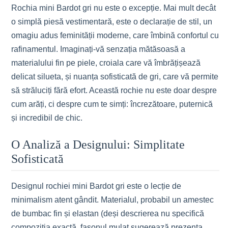
Rochia mini Bardot gri nu este o excepție. Mai mult decât
o simplă piesă vestimentară, este o declarație de stil, un
omagiu adus feminității moderne, care îmbină confortul cu
rafinamentul. Imaginați-vă senzația mătăsoasă a
materialului fin pe piele, croiala care vă îmbrățișează
delicat silueta, și nuanța sofisticată de gri, care vă permite
să străluciți fără efort. Această rochie nu este doar despre
cum arăți, ci despre cum te simți: încrezătoare, puternică
și incredibil de chic.
O Analiză a Designului: Simplitate
Sofisticată
Designul rochiei mini Bardot gri este o lecție de
minimalism atent gândit. Materialul, probabil un amestec
de bumbac fin și elastan (deși descrierea nu specifică
compoziția exactă, fasonul mulat sugerează prezența