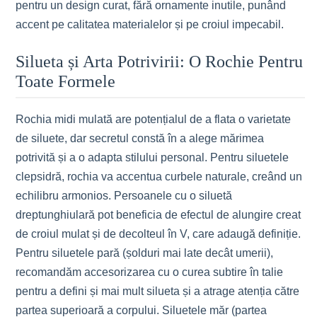
pentru un design curat, fără ornamente inutile, punând
accent pe calitatea materialelor și pe croiul impecabil.
Silueta și Arta Potrivirii: O Rochie Pentru
Toate Formele
Rochia midi mulată are potențialul de a flata o varietate
de siluete, dar secretul constă în a alege mărimea
potrivită și a o adapta stilului personal. Pentru siluetele
clepsidră, rochia va accentua curbele naturale, creând un
echilibru armonios. Persoanele cu o siluetă
dreptunghiulară pot beneficia de efectul de alungire creat
de croiul mulat și de decolteul în V, care adaugă definiție.
Pentru siluetele pară (șolduri mai late decât umerii),
recomandăm accesorizarea cu o curea subtire în talie
pentru a defini și mai mult silueta și a atrage atenția către
partea superioară a corpului. Siluetele măr (partea