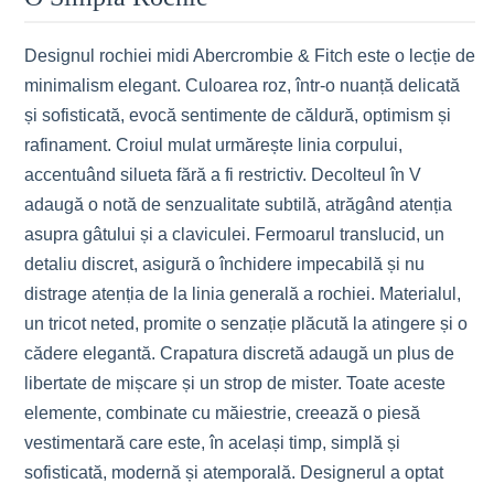
Designul rochiei midi Abercrombie & Fitch este o lecție de
minimalism elegant. Culoarea roz, într-o nuanță delicată
și sofisticată, evocă sentimente de căldură, optimism și
rafinament. Croiul mulat urmărește linia corpului,
accentuând silueta fără a fi restrictiv. Decolteul în V
adaugă o notă de senzualitate subtilă, atrăgând atenția
asupra gâtului și a claviculei. Fermoarul translucid, un
detaliu discret, asigură o închidere impecabilă și nu
distrage atenția de la linia generală a rochiei. Materialul,
un tricot neted, promite o senzație plăcută la atingere și o
cădere elegantă. Crapatura discretă adaugă un plus de
libertate de mișcare și un strop de mister. Toate aceste
elemente, combinate cu măiestrie, creează o piesă
vestimentară care este, în același timp, simplă și
sofisticată, modernă și atemporală. Designerul a optat