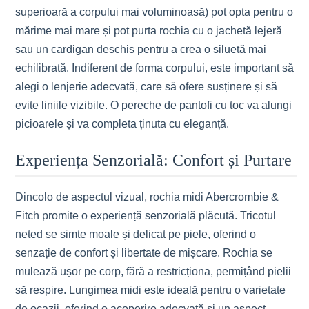
superioară a corpului mai voluminoasă) pot opta pentru o
mărime mai mare și pot purta rochia cu o jachetă lejeră
sau un cardigan deschis pentru a crea o siluetă mai
echilibrată. Indiferent de forma corpului, este important să
alegi o lenjerie adecvată, care să ofere susținere și să
evite liniile vizibile. O pereche de pantofi cu toc va alungi
picioarele și va completa ținuta cu eleganță.
Experiența Senzorială: Confort și Purtare
Dincolo de aspectul vizual, rochia midi Abercrombie &
Fitch promite o experiență senzorială plăcută. Tricotul
neted se simte moale și delicat pe piele, oferind o
senzație de confort și libertate de mișcare. Rochia se
mulează ușor pe corp, fără a restricționa, permițând pielii
să respire. Lungimea midi este ideală pentru o varietate
de ocazii, oferind o acoperire adecvată și un aspect