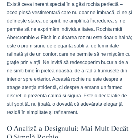
Există ceva inerent special în a găsi rochia perfectă –
acea piesă vestimentară care nu doar ne îmbracă, ci ne și
definește starea de spirit, ne amplifică încrederea și ne
permite să ne exprimăm individualitatea. Rochia midi
Abercrombie & Fitch în culoarea roz nu este doar o haină;
este o promisiune de eleganță subtilă, de feminitate
rafinată și de un confort care ne permite să ne mișcăm cu
grație prin viață. Ne invită să redescoperim bucuria de a
ne simți bine în pielea noastră, de a radia frumusețe din
interior spre exterior. Această rochie nu este despre a
atrage atenția stridentă, ci despre a emana un farmec
discret, o prezență calmă și sigură. Este o declarație de
stil șoptită, nu țipată, o dovadă că adevărata eleganță
rezidă în simplitate și rafinament.
O Analiză a Designului: Mai Mult Decât
O Simplă Rochie