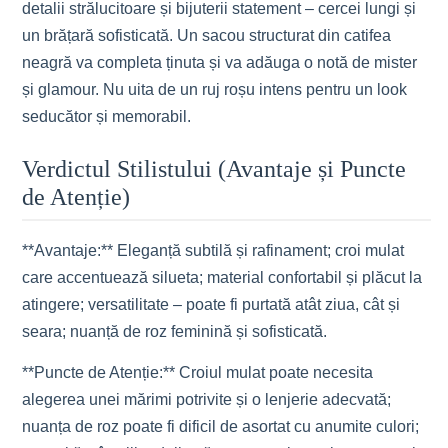
detalii strălucitoare și bijuterii statement – cercei lungi și
un brățară sofisticată. Un sacou structurat din catifea
neagră va completa ținuta și va adăuga o notă de mister
și glamour. Nu uita de un ruj roșu intens pentru un look
seducător și memorabil.
Verdictul Stilistului (Avantaje și Puncte
de Atenție)
**Avantaje:** Eleganță subtilă și rafinament; croi mulat
care accentuează silueta; material confortabil și plăcut la
atingere; versatilitate – poate fi purtată atât ziua, cât și
seara; nuanță de roz feminină și sofisticată.
**Puncte de Atenție:** Croiul mulat poate necesita
alegerea unei mărimi potrivite și o lenjerie adecvată;
nuanța de roz poate fi dificil de asortat cu anumite culori;