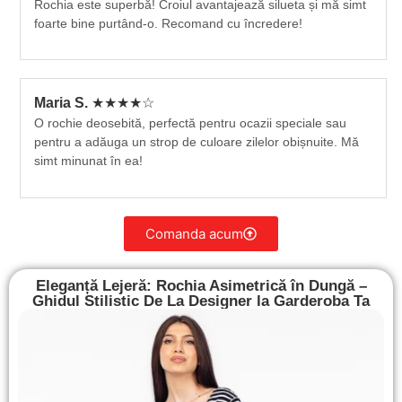
Rochia este superbă! Croiul avantajează silueta și mă simt
foarte bine purtând-o. Recomand cu încredere!
Maria S.
★★★★☆
O rochie deosebită, perfectă pentru ocazii speciale sau
pentru a adăuga un strop de culoare zilelor obișnuite. Mă
simt minunat în ea!
Comanda acum
Eleganță Lejeră: Rochia Asimetrică în Dungă –
Ghidul Stilistic De La Designer la Garderoba Ta