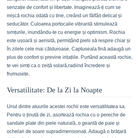
senzație de confort și libertate. Imaginează-ți cum se
mișcă rochia odată cu tine, creând un fâlfâit delicat și
seducător. Culoarea portocalie vibrantă stimulează
simțurile, inundându-te cu energie și optimism. Rochia
este ușoară și aerisită, permițând pielii să respire chiar și
în zilele cele mai călduroase. Captuseala fină adaugă un
plus de confort și previne iritațiile. Purtând această rochie,
te vei simți ca o zeiță solară,radiind încredere și
frumusețe.
Versatilitate: De la Zi la Noapte
Unul dintre atuurile acestei rochii este versatilitatea sa.
Pentru o ținută de zi, asortează rochia cu o pereche de
sandale plate din piele naturală, o geantă de paie și
ochelari de soare supradimensionați. Adaugă o brățară