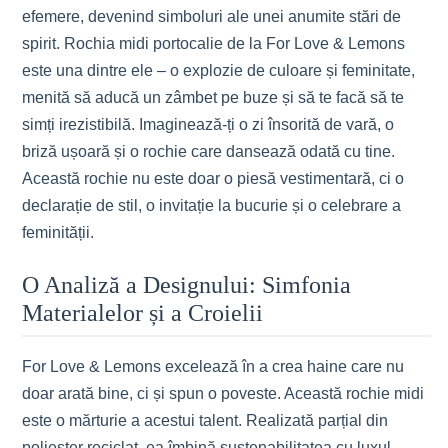
efemere, devenind simboluri ale unei anumite stări de
spirit. Rochia midi portocalie de la For Love & Lemons
este una dintre ele – o explozie de culoare și feminitate,
menită să aducă un zâmbet pe buze și să te facă să te
simți irezistibilă. Imaginează-ți o zi însorită de vară, o
briză ușoară și o rochie care dansează odată cu tine.
Această rochie nu este doar o piesă vestimentară, ci o
declarație de stil, o invitație la bucurie și o celebrare a
feminității.
O Analiză a Designului: Simfonia
Materialelor și a Croielii
For Love & Lemons excelează în a crea haine care nu
doar arată bine, ci și spun o poveste. Această rochie midi
este o mărturie a acestui talent. Realizată parțial din
poliester reciclat, ea îmbină sustenabilitatea cu luxul.