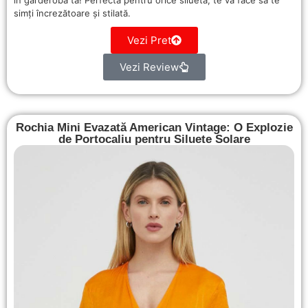
în garderoba ta! Perfectă pentru orice siluetă, te va face să te
simți încrezătoare și stilată.
Vezi Pret
Vezi Review
Rochia Mini Evazată American Vintage: O Explozie
de Portocaliu pentru Siluete Solare