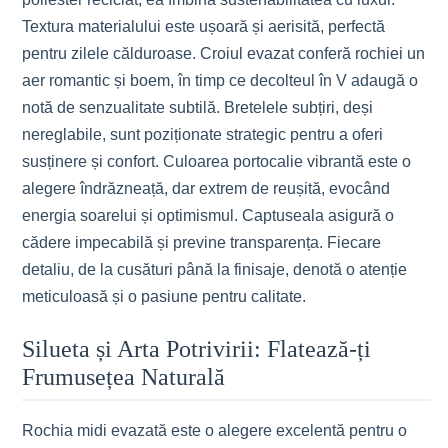
Textura materialului este ușoară și aerisită, perfectă
pentru zilele călduroase. Croiul evazat conferă rochiei un
aer romantic și boem, în timp ce decolteul în V adaugă o
notă de senzualitate subtilă. Bretelele subțiri, deși
nereglabile, sunt poziționate strategic pentru a oferi
susținere și confort. Culoarea portocalie vibrantă este o
alegere îndrăzneață, dar extrem de reușită, evocând
energia soarelui și optimismul. Captuseala asigură o
cădere impecabilă și previne transparența. Fiecare
detaliu, de la cusături până la finisaje, denotă o atenție
meticuloasă și o pasiune pentru calitate.
Silueta și Arta Potrivirii: Flatează-ți
Frumusețea Naturală
Rochia midi evazată este o alegere excelentă pentru o