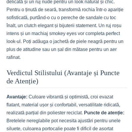
delicată și un ruj nude pentru un look natural și chic.
Pentru o ținută de seară, transformă rochia într-o apariție
sofisticată, purtând-o cu o pereche de sandale cu toc
înalt, un clutch elegant și bijuterii statement. Un ruj roșu
intens și un machiaj smokey eyes vor completa perfect
look-ul. Poți adăuga o jachetă de piele neagră pentru un
plus de atitudine sau un șal din mătase pentru un aer
rafinat.
Verdictul Stilistului (Avantaje și Puncte
de Atenție)
Avantaje:
Culoare vibrantă și optimistă, croi evazat
flatant, material ușor și confortabil, versatilitate ridicată,
realizată parțial din poliester reciclat.
Puncte de atenție:
Bretelele nereglabile pot necesita ajustări pentru unele
siluete, culoarea portocalie poate fi dificil de asortat