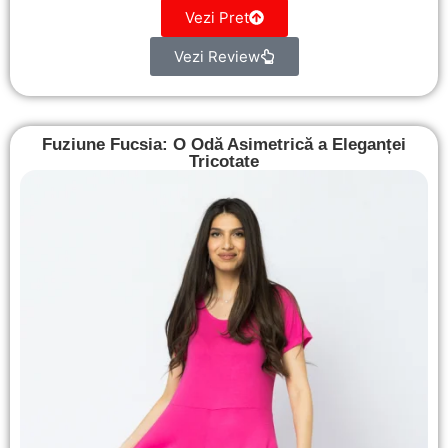
Vezi Pret
Vezi Review
Fuziune Fucsia: O Odă Asimetrică a Eleganței
Tricotate