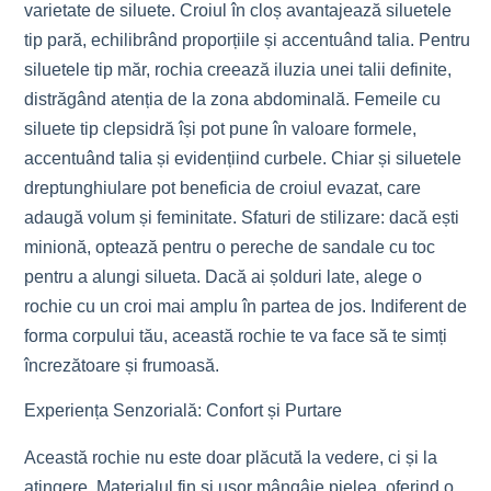
varietate de siluete. Croiul în cloș avantajează siluetele
tip pară, echilibrând proporțiile și accentuând talia. Pentru
siluetele tip măr, rochia creează iluzia unei talii definite,
distrăgând atenția de la zona abdominală. Femeile cu
siluete tip clepsidră își pot pune în valoare formele,
accentuând talia și evidențiind curbele. Chiar și siluetele
dreptunghiulare pot beneficia de croiul evazat, care
adaugă volum și feminitate. Sfaturi de stilizare: dacă ești
minionă, optează pentru o pereche de sandale cu toc
pentru a alungi silueta. Dacă ai șolduri late, alege o
rochie cu un croi mai amplu în partea de jos. Indiferent de
forma corpului tău, această rochie te va face să te simți
încrezătoare și frumoasă.
Experiența Senzorială: Confort și Purtare
Această rochie nu este doar plăcută la vedere, ci și la
atingere. Materialul fin și ușor mângâie pielea, oferind o