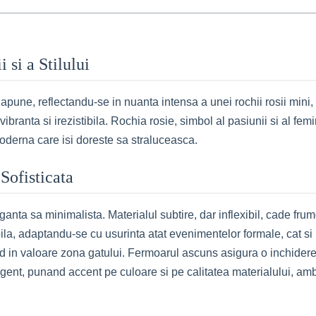
 si a Stilului
pune, reflectandu-se in nuanta intensa a unei rochii rosii mini, 
 vibranta si irezistibila. Rochia rosie, simbol al pasiunii si al fem
derna care isi doreste sa straluceasca.
Sofisticata
ta sa minimalista. Materialul subtire, dar inflexibil, cade frumos,
ibila, adaptandu-se cu usurinta atat evenimentelor formale, cat si
d in valoare zona gatului. Fermoarul ascuns asigura o inchidere i
igent, punand accent pe culoare si pe calitatea materialului, am