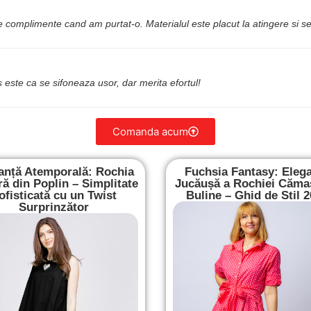
e complimente cand am purtat-o. Materialul este placut la atingere si s
este ca se sifoneaza usor, dar merita efortul!
Comanda acum
anță Atemporală: Rochia
Fuchsia Fantasy: Eleg
ă din Poplin – Simplitate
Jucăușă a Rochiei Căma
ofisticată cu un Twist
Buline – Ghid de Stil 
Surprinzător