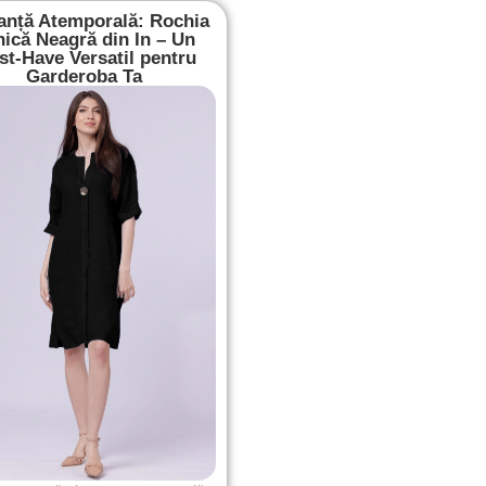
anță Atemporală: Rochia
nică Neagră din In – Un
t-Have Versatil pentru
Garderoba Ta