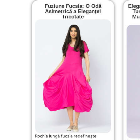
Fuziune Fucsia: O Odă
Eleg
Asimetrică a Eleganței
Tu
Tricotate
Mus
Rochia lungă fucsia redefinește