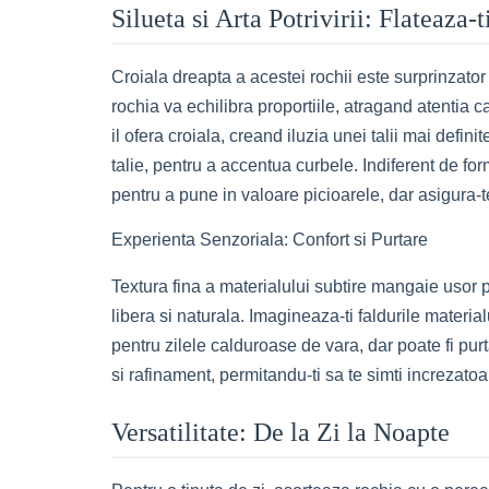
Silueta si Arta Potrivirii: Flateaza-
Croiala dreapta a acestei rochii este surprinzator 
rochia va echilibra proportiile, atragand atentia 
il ofera croiala, creand iluzia unei talii mai defi
talie, pentru a accentua curbele. Indiferent de f
pentru a pune in valoare picioarele, dar asigura-te
Experienta Senzoriala: Confort si Purtare
Textura fina a materialului subtire mangaie usor pi
libera si naturala. Imagineaza-ti faldurile materia
pentru zilele calduroase de vara, dar poate fi pur
si rafinament, permitandu-ti sa te simti increzatoar
Versatilitate: De la Zi la Noapte