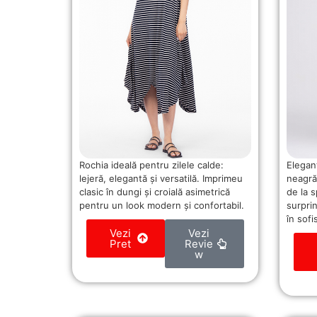
Rochia ideală pentru zilele calde:
Elegan
lejeră, elegantă și versatilă. Imprimeu
neagră
clasic în dungi și croială asimetrică
de la 
pentru un look modern și confortabil.
surpri
în sofi
Vezi
Vezi
Pret
Revie
w