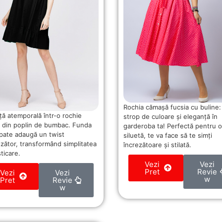
Rochia cămașă fucsia cu buline:
ță atemporală într-o rochie
strop de culoare și eleganță în
 din poplin de bumbac. Funda
garderoba ta! Perfectă pentru o
spate adaugă un twist
siluetă, te va face să te simți
nzător, transformând simplitatea
încrezătoare și stilată.
sticare.
Vezi
Vezi
Pret
Revie
Vezi
Vezi
w
Pret
Revie
w