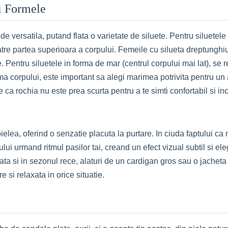
ti Formele
de versatila, putand flata o varietate de siluete. Pentru siluetele
catre partea superioara a corpului. Femeile cu silueta dreptunghi
nite. Pentru siluetele in forma de mar (centrul corpului mai lat), 
orma corpului, este important sa alegi marimea potrivita pentru u
 ca rochia nu este prea scurta pentru a te simti confortabil si in
elea, oferind o senzatie placuta la purtare. In ciuda faptului ca 
lului urmand ritmul pasilor tai, creand un efect vizual subtil si el
tata si in sezonul rece, alaturi de un cardigan gros sau o jachet
e si relaxata in orice situatie.