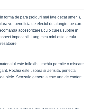
 in forma de para (solduri mai late decat umerii),
ulara vor beneficia de efectul de alungire pe care
se recomanda accesorizarea cu o curea subtire in
n aspect impecabil. Lungimea mini este ideala
crezatoare.
materialul este inflexibil, rochia permite o miscare
egant. Rochia este usoara si aerisita, perfecta
a de piele. Senzatia generala este una de confort