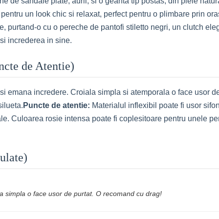
he de sandale plate, aurii, si o geanta tip postas, din piele nat
pentru un look chic si relaxat, perfect pentru o plimbare prin ora
te, purtand-o cu o pereche de pantofi stiletto negri, un clutch eleg
si increderea in sine.
uncte de Atentie)
si emana incredere. Croiala simpla si atemporala o face usor de p
ilueta.
Puncte de atentie:
Materialul inflexibil poate fi usor si
ale. Culoarea rosie intensa poate fi coplesitoare pentru unele p
ulate)
la simpla o face usor de purtat. O recomand cu drag!