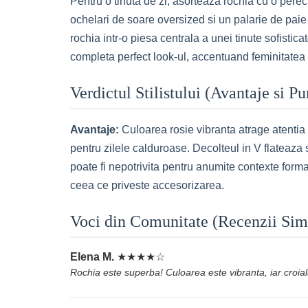
Pentru o tinuta de zi, asorteaza rochia cu o perec
ochelari de soare oversized si un palarie de paie 
rochia intr-o piesa centrala a unei tinute sofistica
completa perfect look-ul, accentuand feminitatea 
Verdictul Stilistului (Avantaje si P
Avantaje:
Culoarea rosie vibranta atrage atentia 
pentru zilele calduroase. Decolteul in V flateaza s
poate fi nepotrivita pentru anumite contexte form
ceea ce priveste accesorizarea.
Voci din Comunitate (Recenzii Sim
Elena M.
★★★★☆
Rochia este superba! Culoarea este vibranta, iar croia