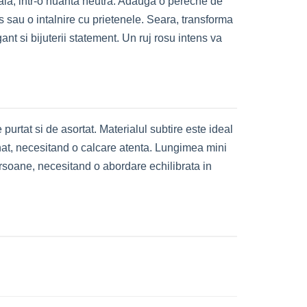
urala, intr-o nuanta neutra. Adauga o pereche de
s sau o intalnire cu prietenele. Seara, transforma
ant si bijuterii statement. Un ruj rosu intens va
urtat si de asortat. Materialul subtire este ideal
fonat, necesitand o calcare atenta. Lungimea mini
ersoane, necesitand o abordare echilibrata in