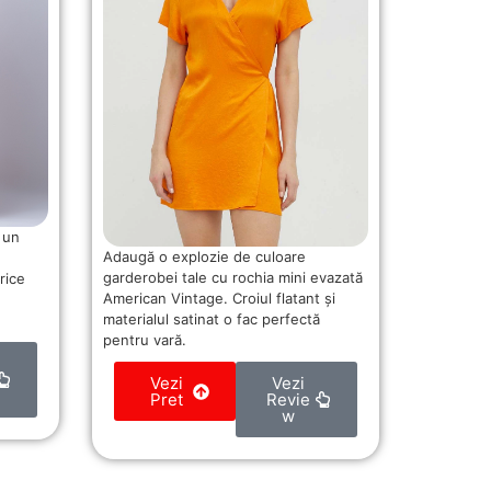
 un
Adaugă o explozie de culoare
garderobei tale cu rochia mini evazată
rice
American Vintage. Croiul flatant și
materialul satinat o fac perfectă
pentru vară.
Vezi
Vezi
Pret
Revie
w