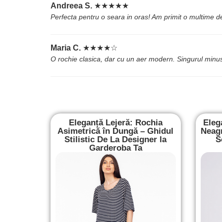
Andreea S.
★★★★★
Perfecta pentru o seara in oras! Am primit o multime d
Maria C.
★★★★☆
O rochie clasica, dar cu un aer modern. Singurul minus 
Eleganță Lejeră: Rochia
Eleg
Asimetrică în Dungă – Ghidul
Neagr
Stilistic De La Designer la
S
Garderoba Ta