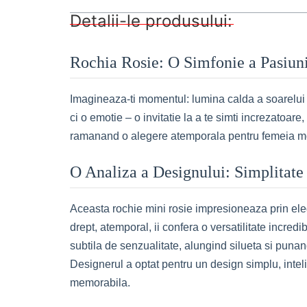
Detalii-le produsului:
Rochia Rosie: O Simfonie a Pasiunii
Imagineaza-ti momentul: lumina calda a soarelui a
ci o emotie – o invitatie la a te simti increzatoare,
ramanand o alegere atemporala pentru femeia mo
O Analiza a Designului: Simplitate 
Aceasta rochie mini rosie impresioneaza prin elegan
drept, atemporal, ii confera o versatilitate incred
subtila de senzualitate, alungind silueta si punan
Designerul a optat pentru un design simplu, intel
memorabila.