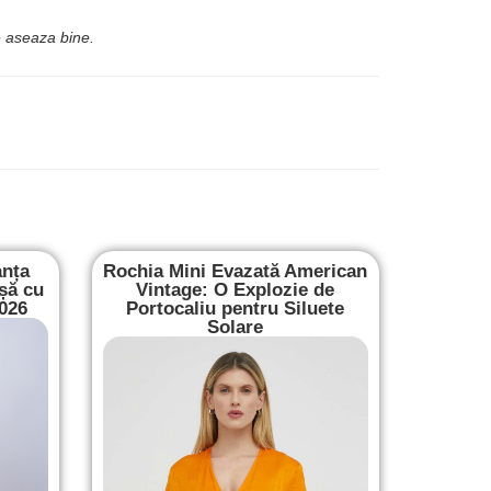
e aseaza bine.
anța
Rochia Mini Evazată American
șă cu
Vintage: O Explozie de
2026
Portocaliu pentru Siluete
Solare