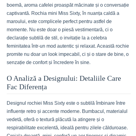
boemă, aroma cafelei proaspăt măcinate și o conversație
captivantă. Rochia mini Miss Sixty, în nuanța caldă a
maroului, este complicele perfect pentru astfel de
momente. Nu este doar o piesă vestimentară, ci o
declarație subtilă de stil, o invitație la a celebra
feminitatea într-un mod autentic și relaxat. Această rochie
promite nu doar un look impecabil, ci și o stare de bine, o
senzație de confort și încredere în sine.
O Analiză a Designului: Detaliile Care
Fac Diferența
Designul rochiei Miss Sixty este o subtilă îmbinare între
influențe retro și accente moderne. Bumbacul, materialul
vedetă, oferă o textură plăcută la atingere și o
respirabilitate excelentă, ideală pentru zilele călduroase.
Croiala dreaptă, mini, conferă un aer tineresc și dinamic,