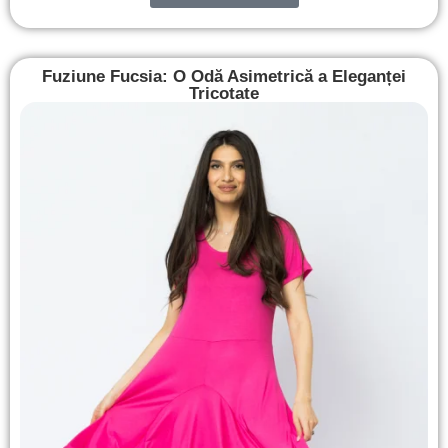
Fuziune Fucsia: O Odă Asimetrică a Eleganței
Tricotate