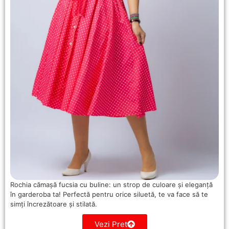
Rochia cămașă fucsia cu buline: un strop de culoare și eleganță
în garderoba ta! Perfectă pentru orice siluetă, te va face să te
simți încrezătoare și stilată.
Vezi Pret