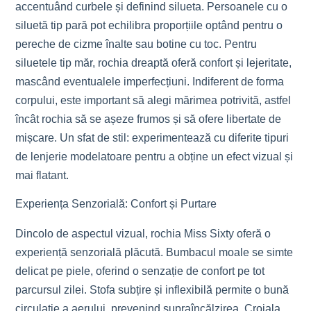
accentuând curbele și definind silueta. Persoanele cu o
siluetă tip pară pot echilibra proporțiile optând pentru o
pereche de cizme înalte sau botine cu toc. Pentru
siluetele tip măr, rochia dreaptă oferă confort și lejeritate,
mascând eventualele imperfecțiuni. Indiferent de forma
corpului, este important să alegi mărimea potrivită, astfel
încât rochia să se așeze frumos și să ofere libertate de
mișcare. Un sfat de stil: experimentează cu diferite tipuri
de lenjerie modelatoare pentru a obține un efect vizual și
mai flatant.
Experiența Senzorială: Confort și Purtare
Dincolo de aspectul vizual, rochia Miss Sixty oferă o
experiență senzorială plăcută. Bumbacul moale se simte
delicat pe piele, oferind o senzație de confort pe tot
parcursul zilei. Stofa subțire și inflexibilă permite o bună
circulație a aerului, prevenind supraîncălzirea. Croiala