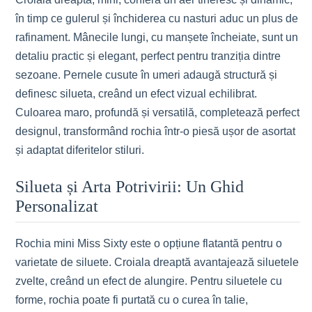
în timp ce gulerul și închiderea cu nasturi aduc un plus de
rafinament. Mânecile lungi, cu manșete încheiate, sunt un
detaliu practic și elegant, perfect pentru tranziția dintre
sezoane. Pernele cusute în umeri adaugă structură și
definesc silueta, creând un efect vizual echilibrat.
Culoarea maro, profundă și versatilă, completează perfect
designul, transformând rochia într-o piesă ușor de asortat
și adaptat diferitelor stiluri.
Silueta și Arta Potrivirii: Un Ghid
Personalizat
Rochia mini Miss Sixty este o opțiune flatantă pentru o
varietate de siluete. Croiala dreaptă avantajează siluetele
zvelte, creând un efect de alungire. Pentru siluetele cu
forme, rochia poate fi purtată cu o curea în talie,