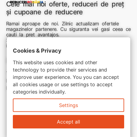
Cele mai noi oferte, reduceri de preț
și cupoane de reducere
Ramai aproape de noi. Zilnic actualizam ofertele
magazinelor partenere. Cu siguranta vei gasi ceea ce
cauti la pret avantajos.
Sunteti aici pentru reduceri inteligente si cumpărături
inspirate
Cookies & Privacy
Link-uri utile:
This website uses cookies and other
technology to provide their services and
Termeni si conditii
improve user experience. You you can accept
Politica de confidentialitate
all cookies usage or use settings to accept
Politica de cookie
categories individually.
Settings
Accept all