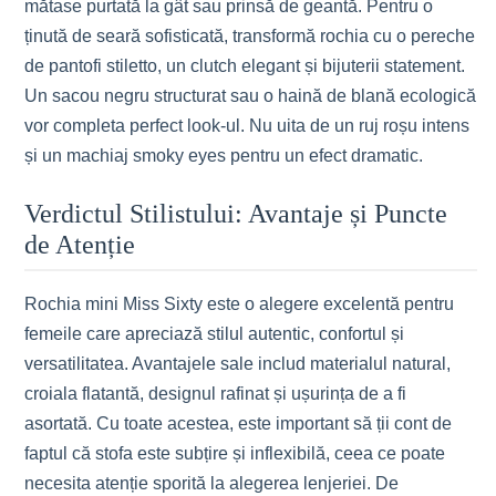
mătase purtată la gât sau prinsă de geantă. Pentru o
ținută de seară sofisticată, transformă rochia cu o pereche
de pantofi stiletto, un clutch elegant și bijuterii statement.
Un sacou negru structurat sau o haină de blană ecologică
vor completa perfect look-ul. Nu uita de un ruj roșu intens
și un machiaj smoky eyes pentru un efect dramatic.
Verdictul Stilistului: Avantaje și Puncte
de Atenție
Rochia mini Miss Sixty este o alegere excelentă pentru
femeile care apreciază stilul autentic, confortul și
versatilitatea. Avantajele sale includ materialul natural,
croiala flatantă, designul rafinat și ușurința de a fi
asortată. Cu toate acestea, este important să ții cont de
faptul că stofa este subțire și inflexibilă, ceea ce poate
necesita atenție sporită la alegerea lenjeriei. De