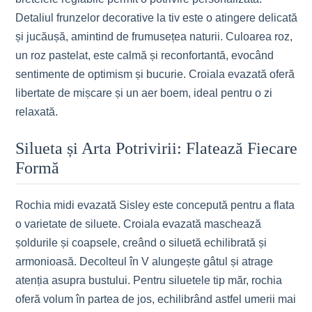
Detaliul frunzelor decorative la tiv este o atingere delicată
și jucăușă, amintind de frumusețea naturii. Culoarea roz,
un roz pastelat, este calmă și reconfortantă, evocând
sentimente de optimism și bucurie. Croiala evazată oferă
libertate de mișcare și un aer boem, ideal pentru o zi
relaxată.
Silueta și Arta Potrivirii: Flatează Fiecare
Formă
Rochia midi evazată Sisley este concepută pentru a flata
o varietate de siluete. Croiala evazată maschează
șoldurile și coapsele, creând o siluetă echilibrată și
armonioasă. Decolteul în V alungește gâtul și atrage
atenția asupra bustului. Pentru siluetele tip măr, rochia
oferă volum în partea de jos, echilibrând astfel umerii mai