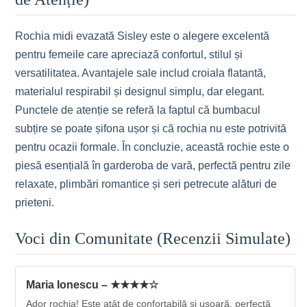
Rochia midi evazată Sisley este o alegere excelentă
pentru femeile care apreciază confortul, stilul și
versatilitatea. Avantajele sale includ croiala flatantă,
materialul respirabil și designul simplu, dar elegant.
Punctele de atenție se referă la faptul că bumbacul
subțire se poate șifona ușor și că rochia nu este potrivită
pentru ocazii formale. În concluzie, această rochie este o
piesă esențială în garderoba de vară, perfectă pentru zile
relaxate, plimbări romantice și seri petrecute alături de
prieteni.
Voci din Comunitate (Recenzii Simulate)
Maria Ionescu – ★★★★☆
Ador rochia! Este atât de confortabilă și ușoară, perfectă