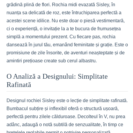
grădină plină de flori. Rochia midi evazată Sisley, în
nuanța sa delicată de roz, este întruchiparea perfectă a
acestei scene idilice. Nu este doar o piesă vestimentară,
ci o experiență, o invitație la a te bucura de frumusețea
simplă a momentului prezent. Cu fiecare pas, rochia
dansează în jurul tău, emanând feminitate și grație. Este o
promisiune de zile însorite, de aventuri neașteptate și de
amintiri prețioase create sub cerul albastru.
O Analiză a Designului: Simplitate
Rafinată
Designul rochiei Sisley este o lecție de simplitate rafinată.
Bumbacul subțire și inflexibil oferă o structură ușoară,
perfectă pentru zilele călduroase. Decolteul în V, nu prea
adânc, adaugă o notă subtilă de senzualitate, în timp ce
bretelele reglabile permit o potrivire personalizată.