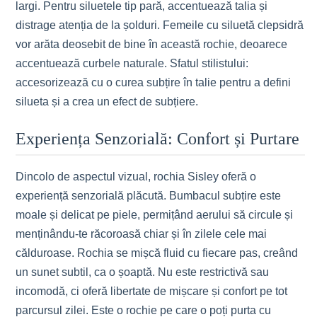
largi. Pentru siluetele tip pară, accentuează talia și
distrage atenția de la șolduri. Femeile cu siluetă clepsidră
vor arăta deosebit de bine în această rochie, deoarece
accentuează curbele naturale. Sfatul stilistului:
accesorizează cu o curea subțire în talie pentru a defini
silueta și a crea un efect de subțiere.
Experiența Senzorială: Confort și Purtare
Dincolo de aspectul vizual, rochia Sisley oferă o
experiență senzorială plăcută. Bumbacul subțire este
moale și delicat pe piele, permițând aerului să circule și
menținându-te răcoroasă chiar și în zilele cele mai
călduroase. Rochia se mișcă fluid cu fiecare pas, creând
un sunet subtil, ca o șoaptă. Nu este restrictivă sau
incomodă, ci oferă libertate de mișcare și confort pe tot
parcursul zilei. Este o rochie pe care o poți purta cu