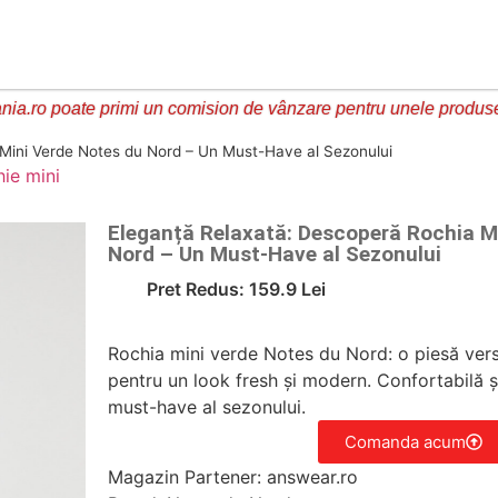
ia.ro poate primi un comision de vânzare pentru unele produs
Mini Verde Notes du Nord – Un Must-Have al Sezonului
hie mini
Eleganță Relaxată: Descoperă Rochia M
Nord – Un Must-Have al Sezonului
Pret Redus: 159.9 Lei
Rochia mini verde Notes du Nord: o piesă versa
pentru un look fresh și modern. Confortabilă ș
must-have al sezonului.
Comanda acum
Magazin Partener: answear.ro