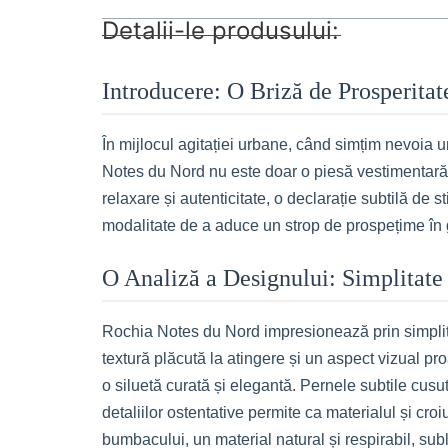
Detalii-le produsului:
Introducere: O Briză de Prosperitat
În mijlocul agitației urbane, când simțim nevoia 
Notes du Nord nu este doar o piesă vestimentară, ci
relaxare și autenticitate, o declarație subtilă de 
modalitate de a aduce un strop de prospețime în ga
O Analiză a Designului: Simplitate 
Rochia Notes du Nord impresionează prin simplita
textură plăcută la atingere și un aspect vizual pr
o siluetă curată și elegantă. Pernele subtile cusut
detaliilor ostentative permite ca materialul și cr
bumbacului, un material natural și respirabil, sub