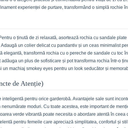
afinament experienței de purtare, transformând o simplă rochie î
 Pentru o ținută de zi relaxată, asortează rochia cu sandale plate
Adaugă un colier delicat cu pandantiv și un ceas minimalist pen
 elegantă, transformă rochia cu o pereche de sandale cu toc înalt
t adăuga un plus de sofisticare și pot transforma rochia într-o ți
 și un machiaj smokey eyes pentru un look seducător și memorab
uncte de Atenție)
inteligentă pentru orice garderobă. Avantajele sale sunt incontest
în nenumărate moduri. Cu toate acestea, este important de mențion
loarea verde vibrantă poate necesita o abordare atentă în ceea 
elentă pentru femeile care apreciază simplitatea, confortul și sti