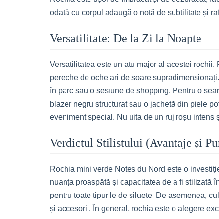
odată cu corpul adaugă o notă de subtilitate și r
Versatilitate: De la Zi la Noapte
Versatilitatea este un atu major al acestei rochii.
pereche de ochelari de soare supradimensionați. 
în parc sau o sesiune de shopping. Pentru o seară
blazer negru structurat sau o jachetă din piele po
eveniment special. Nu uita de un ruj roșu intens
Verdictul Stilistului (Avantaje și P
Rochia mini verde Notes du Nord este o investiție 
nuanța proaspătă și capacitatea de a fi stilizată 
pentru toate tipurile de siluete. De asemenea, cu
și accesorii. În general, rochia este o alegere exc