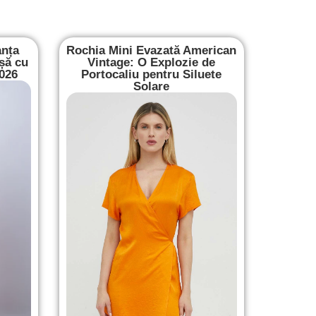
anța
Rochia Mini Evazată American
șă cu
Vintage: O Explozie de
2026
Portocaliu pentru Siluete
Solare