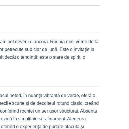
urtăm pot deveni o ancoră. Rochia mini verde de la
or petrecute sub clar de lună. Este o invitație la
 decât o tendință; este o stare de spirit, o
cul neted, în nuanța vibrantă de verde, oferă o
necile scurte și de decolteul rotund clasic, creând
 conferind rochiei un aer ușor structurat. Absența
rezidă în simplitate și rafinament. Alegerea
 oferind o experiență de purtare plăcută și