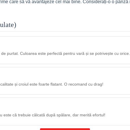
 mărime care să vă avantajeze cel mai bine. Considerați-o o pânză
ulate)
 de purtat. Culoarea este perfectă pentru vară și se potrivește cu orice.
calitate și croiul este foarte flatant. O recomand cu drag!
ru este că trebuie călcată după spălare, dar merită efortul!