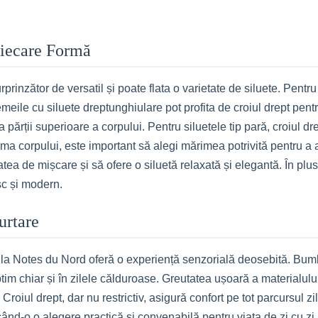
 Fiecare Formă
rinzător de versatil și poate flata o varietate de siluete. Pentru s
emeile cu siluete dreptunghiulare pot profita de croiul drept pen
părții superioare a corpului. Pentru siluetele tip pară, croiul dr
rma corpului, este important să alegi mărimea potrivită pentru a a
tatea de mișcare și să ofere o siluetă relaxată și elegantă. În pl
sc și modern.
urtare
e la Notes du Nord oferă o experiență senzorială deosebită. Bumb
ptim chiar și în zilele călduroase. Greutatea ușoară a materialulu
. Croiul drept, dar nu restrictiv, asigură confort pe tot parcursul 
ând-o o alegere practică și convenabilă pentru viața de zi cu zi