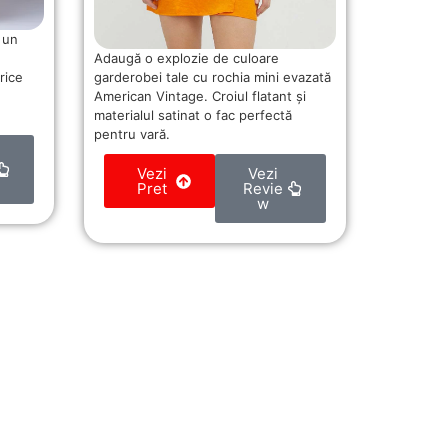
 un
Adaugă o explozie de culoare
garderobei tale cu rochia mini evazată
rice
American Vintage. Croiul flatant și
materialul satinat o fac perfectă
pentru vară.
Vezi
Vezi
Pret
Revie
w