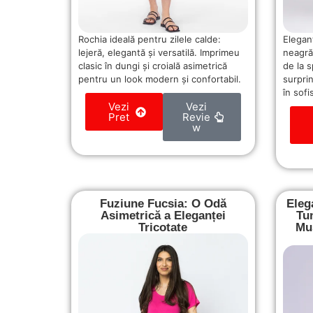
Rochia ideală pentru zilele calde:
Elegan
lejeră, elegantă și versatilă. Imprimeu
neagră
clasic în dungi și croială asimetrică
de la 
pentru un look modern și confortabil.
surpri
în sofi
Vezi
Vezi
Pret
Revie
w
Fuziune Fucsia: O Odă
Eleg
Asimetrică a Eleganței
Tu
Tricotate
Mus