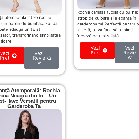
Rochia cămașă fucsia cu buline:
ță atemporală într-o rochie
strop de culoare și eleganță în
 din poplin de bumbac. Funda
garderoba ta! Perfectă pentru o
spate adaugă un twist
siluetă, te va face să te simți
nzător, transformând simplitatea
încrezătoare și stilată.
sticare.
Vezi
Vezi
Pret
Revie
Vezi
Vezi
w
Pret
Revie
w
anță Atemporală: Rochia
nică Neagră din In – Un
t-Have Versatil pentru
Garderoba Ta