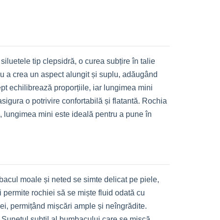
iluetele tip clepsidră, o curea subțire în talie
tru a crea un aspect alungit și suplu, adăugând
ept echilibrează proporțiile, iar lungimea mini
sigura o potrivire confortabilă și flatantă. Rochia
us, lungimea mini este ideală pentru a pune în
acul moale și neted se simte delicat pe piele,
i permite rochiei să se miște fluid odată cu
zilei, permițând mișcări ample și neîngrădite.
. Sunetul subtil al bumbacului care se mișcă