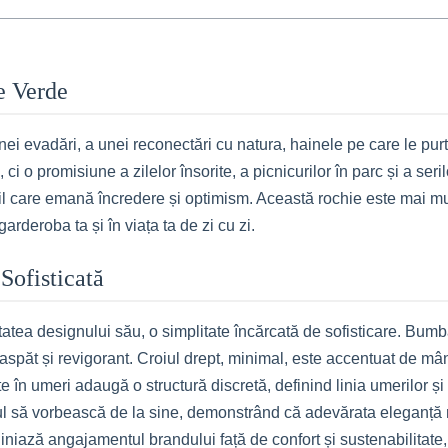
e Verde
unei evadări, a unei reconectări cu natura, hainele pe care le p
 o promisiune a zilelor însorite, a picnicurilor în parc și a seril
stil care emană încredere și optimism. Această rochie este mai mult
rderoba ta și în viața ta de zi cu zi.
Sofisticată
tea designului său, o simplitate încărcată de sofisticare. Bumba
oaspăt și revigorant. Croiul drept, minimal, este accentuat de mâ
e în umeri adaugă o structură discretă, definind linia umerilor și
oiul să vorbească de la sine, demonstrând că adevărata eleganță 
liniază angajamentul brandului față de confort și sustenabilitate,