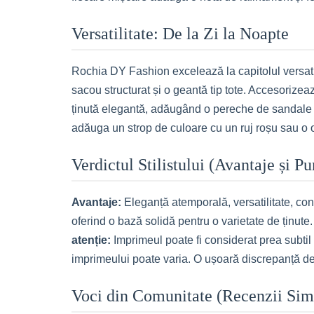
Versatilitate: De la Zi la Noapte
Rochia DY Fashion excelează la capitolul versatili
sacou structurat și o geantă tip tote. Accesorizează
ținută elegantă, adăugând o pereche de sandale cu t
adăuga un strop de culoare cu un ruj roșu sau o o
Verdictul Stilistului (Avantaje și P
Avantaje:
Eleganță atemporală, versatilitate, confo
oferind o bază solidă pentru o varietate de ținute.
atenție:
Imprimeul poate fi considerat prea subtil 
imprimeului poate varia. O ușoară discrepanță de c
Voci din Comunitate (Recenzii Sim