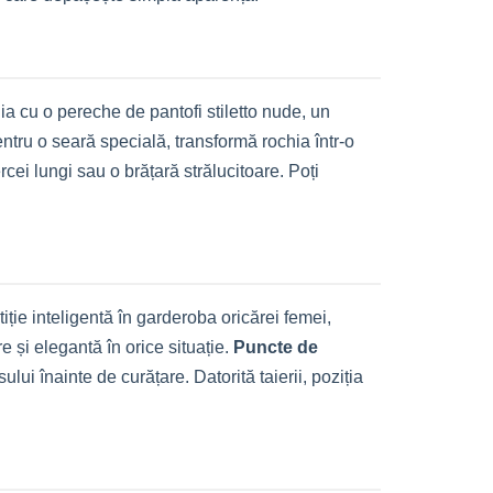
ia cu o pereche de pantofi stiletto nude, un
Pentru o seară specială, transformă rochia într-o
rcei lungi sau o brățară strălucitoare. Poți
iție inteligentă în garderoba oricărei femei,
e și elegantă în orice situație.
Puncte de
ui înainte de curățare. Datorită taierii, poziția