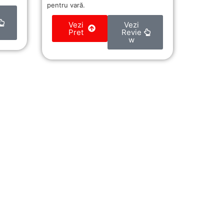
pentru vară.
Vezi
Vezi
Pret
Revie
w