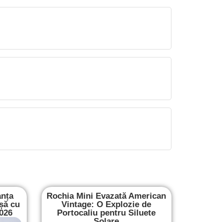
anța
Rochia Mini Evazată American
șă cu
Vintage: O Explozie de
2026
Portocaliu pentru Siluete
Solare