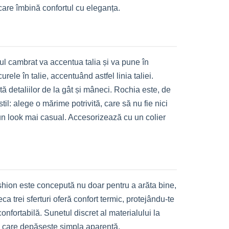
 care îmbină confortul cu eleganța.
oiul cambrat va accentua talia și va pune în
le în talie, accentuând astfel linia taliei.
ită detaliilor de la gât și mâneci. Rochia este, de
til: alege o mărime potrivită, care să nu fie nici
 un look mai casual. Accesorizează cu un colier
ashion este concepută nu doar pentru a arăta bine,
ca trei sferturi oferă confort termic, protejându-te
onfortabilă. Sunetul discret al materialului la
, care depășește simpla aparență.