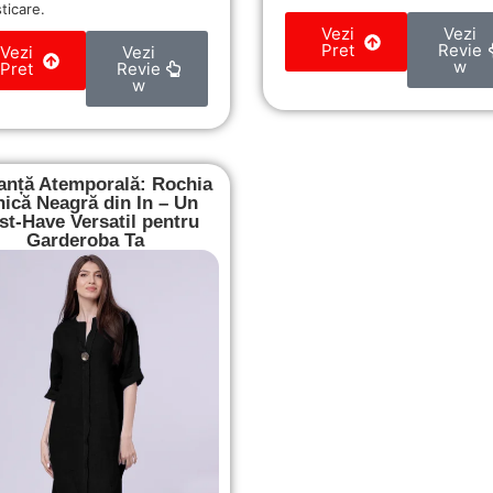
sticare.
Vezi
Vezi
Pret
Revie
Vezi
Vezi
w
Pret
Revie
w
anță Atemporală: Rochia
nică Neagră din In – Un
t-Have Versatil pentru
Garderoba Ta