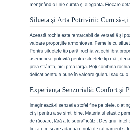
menținând o linie curată și elegantă. Fiecare deta
Silueta și Arta Potrivirii: Cum să-ț
Această rochie este remarcabil de versatilă și poat
valoare proporțiile armonioase. Femeile cu siluetă
Pentru siluetele tip pară, rochia va echilibra prop
asemenea, potrivită pentru siluetele tip măr, deoar
prea strâmtă, nici prea largă. Poți combina rochia
delicat pentru a pune în valoare gulerul sau cu o
Experiența Senzorială: Confort și P
Imaginează-ți senzația stofei fine pe piele, o ati
ci și pentru a se simți bine. Materialul elastic per
de răcoare, fără a te supraîncălzi. Designul inteli
fiecare mișcare adaugă o notă de rafinament și f