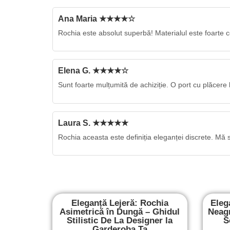
Ana Maria ★★★★☆
Rochia este absolut superbă! Materialul este foarte co
Elena G. ★★★★☆
Sunt foarte mulțumită de achiziție. O port cu plăcere
Laura S. ★★★★★
Rochia aceasta este definiția eleganței discrete. M
Eleganță Lejeră: Rochia
Eleg
Asimetrică în Dungă – Ghidul
Neagr
Stilistic De La Designer la
S
Garderoba Ta