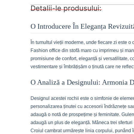
Detalii-le produsului:
O Introducere În Eleganța Revizuit
În tumultul vieții moderne, unde fiecare zi este o
Fashion office din stofă maro cu imprimeu și manș
promisiune de confort, eleganță și versatilitate, c
vestimentare și îmbrățișăm o ținută care ne reflec
O Analiză a Designului: Armonia De
Designul acestei rochii este o simfonie de element
personalizarea ținutei cu accesorii îndrăznețe sau
adaugă o notă de prospețime și feminitate. Gulerul 
adaugă un plus de eleganță. Mâneca trei sferturi es
Croiul cambrat urmărește linia corpului, punând î