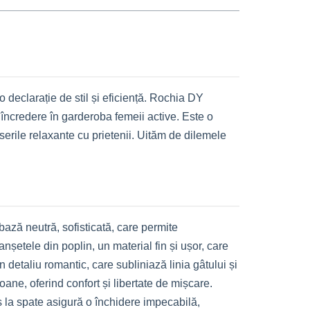
 declarație de stil și eficiență. Rochia DY
 încredere în garderoba femeii active. Este o
a serile relaxante cu prietenii. Uităm de dilemele
bază neutră, sofisticată, care permite
nșetele din poplin, un material fin și ușor, care
 detaliu romantic, care subliniază linia gâtului și
oane, oferind confort și libertate de mișcare.
s la spate asigură o închidere impecabilă,