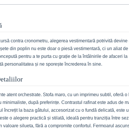
ă
 cursă contra cronometru, alegerea vestimentară potrivită devine o
ete din poplin nu este doar o piesă vestimentară, ci un aliat de
oncepută pentru a te purta cu grație de la întâlnirile de afaceri l
tă personalitatea și ne sporește încrederea în sine.
taliilor
e atent orchestrate. Stofa maro, cu un imprimeu subtil, oferă o 
 minimaliste, după preferințe. Contrastul rafinat este adus de ma
încrețit la baza gâtului, accesorizat cu o fundă delicată, este un
te o alegere practică și stilată, ideală pentru tranziția între sez
n valoare silueta, fără a compromite confortul. Fermoarul ascun