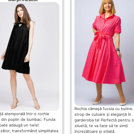
Rochia cămașă fucsia cu buline:
ță atemporală într-o rochie
strop de culoare și eleganță în
 din poplin de bumbac. Funda
garderoba ta! Perfectă pentru o
spate adaugă un twist
siluetă, te va face să te simți
nzător, transformând simplitatea
încrezătoare și stilată.