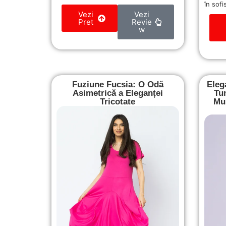
în sofi
Vezi
Vezi
Pret
Revie
w
Fuziune Fucsia: O Odă
Eleg
Asimetrică a Eleganței
Tu
Tricotate
Mus