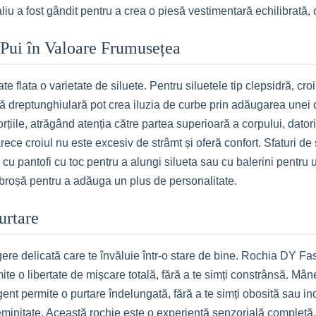
liu a fost gândit pentru a crea o piesă vestimentară echilibrată,
i Pui în Valoare Frumusețea
e flata o varietate de siluete. Pentru siluetele tip clepsidră, cr
 dreptunghiulară pot crea iluzia de curbe prin adăugarea unei cure
orțiile, atrăgând atenția către partea superioară a corpului, dator
ece croiul nu este excesiv de strâmt și oferă confort. Sfaturi de s
 cu pantofi cu toc pentru a alungi silueta sau cu balerini pentru
 broșă pentru a adăuga un plus de personalitate.
urtare
ngere delicată care te învăluie într-o stare de bine. Rochia DY F
mite o libertate de mișcare totală, fără a te simți constrânsă. Mâne
gent permite o purtare îndelungată, fără a te simți obosită sau inc
eminitate. Această rochie este o experiență senzorială completă