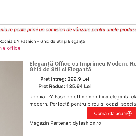
ia.ro poate primi un comision de vânzare pentru unele produs
ochia DY Fashion – Ghid de Stil și Eleganță
hie office
Eleganță Office cu Imprimeu Modern: R
Ghid de Stil și Eleganță
Pret Intreg: 299.9 Lei
Pret Redus: 135.64 Lei
Rochia DY Fashion office combină eleganța cl
modern. Perfectă pentru birou și ocazii speciale
Comanda acum
Magazin Partener: dyfashion.ro