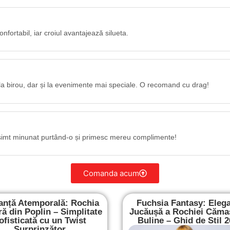
nfortabil, iar croiul avantajează silueta.
 la birou, dar și la evenimente mai speciale. O recomand cu drag!
ă simt minunat purtând-o și primesc mereu complimente!
Comanda acum
anță Atemporală: Rochia
Fuchsia Fantasy: Eleg
ă din Poplin – Simplitate
Jucăușă a Rochiei Căma
ofisticată cu un Twist
Buline – Ghid de Stil 
Surprinzător