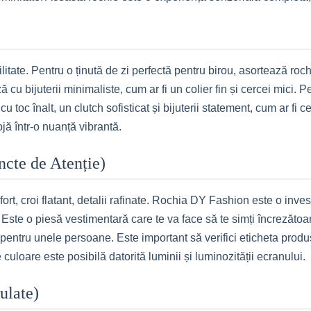
tate. Pentru o ținută de zi perfectă pentru birou, asortează roch
 cu bijuterii minimaliste, cum ar fi un colier fin și cercei mici. 
oc înalt, un clutch sofisticat și bijuterii statement, cum ar fi ce
jă într-o nuanță vibrantă.
uncte de Atenție)
rt, croi flatant, detalii rafinate. Rochia DY Fashion este o invest
 Este o piesă vestimentară care te va face să te simți încrezătoar
pentru unele persoane. Este important să verifici eticheta produsul
uloare este posibilă datorită luminii și luminozității ecranului.
ulate)