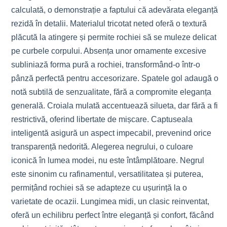
calculată, o demonstrație a faptului că adevărata eleganță
rezidă în detalii. Materialul tricotat neted oferă o textură
plăcută la atingere și permite rochiei să se muleze delicat
pe curbele corpului. Absența unor ornamente excesive
subliniază forma pură a rochiei, transformând-o într-o
pânză perfectă pentru accesorizare. Spatele gol adaugă o
notă subtilă de senzualitate, fără a compromite eleganța
generală. Croiala mulată accentuează silueta, dar fără a fi
restrictivă, oferind libertate de mișcare. Captuseala
inteligentă asigură un aspect impecabil, prevenind orice
transparență nedorită. Alegerea negrului, o culoare
iconică în lumea modei, nu este întâmplătoare. Negrul
este sinonim cu rafinamentul, versatilitatea și puterea,
permițând rochiei să se adapteze cu ușurință la o
varietate de ocazii. Lungimea midi, un clasic reinventat,
oferă un echilibru perfect între eleganță și confort, făcând