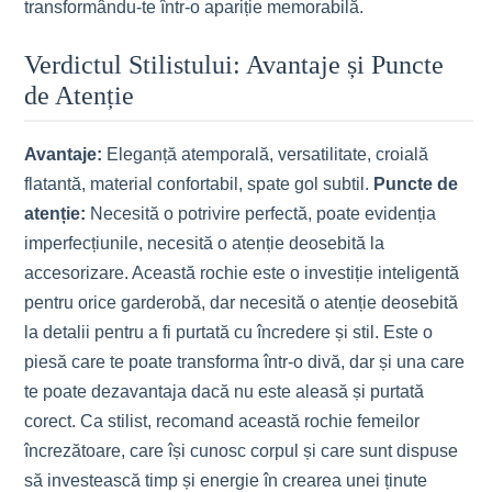
transformându-te într-o apariție memorabilă.
Verdictul Stilistului: Avantaje și Puncte
de Atenție
Avantaje:
Eleganță atemporală, versatilitate, croială
flatantă, material confortabil, spate gol subtil.
Puncte de
atenție:
Necesită o potrivire perfectă, poate evidenția
imperfecțiunile, necesită o atenție deosebită la
accesorizare. Această rochie este o investiție inteligentă
pentru orice garderobă, dar necesită o atenție deosebită
la detalii pentru a fi purtată cu încredere și stil. Este o
piesă care te poate transforma într-o divă, dar și una care
te poate dezavantaja dacă nu este aleasă și purtată
corect. Ca stilist, recomand această rochie femeilor
încrezătoare, care își cunosc corpul și care sunt dispuse
să investească timp și energie în crearea unei ținute