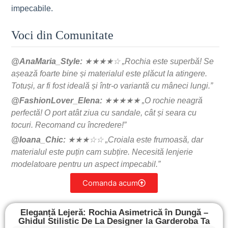
impecabile.
Voci din Comunitate
@AnaMaria_Style:
★★★★☆ „Rochia este superbă! Se
așează foarte bine și materialul este plăcut la atingere.
Totuși, ar fi fost ideală și într-o variantă cu mâneci lungi.”
@FashionLover_Elena:
★★★★★ „O rochie neagră
perfectă! O port atât ziua cu sandale, cât și seara cu
tocuri. Recomand cu încredere!”
@Ioana_Chic:
★★★☆☆ „Croiala este frumoasă, dar
materialul este puțin cam subțire. Necesită lenjerie
modelatoare pentru un aspect impecabil.”
Comanda acum
Eleganță Lejeră: Rochia Asimetrică în Dungă –
Ghidul Stilistic De La Designer la Garderoba Ta