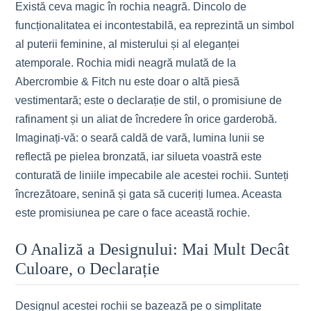
Există ceva magic în rochia neagră. Dincolo de
funcționalitatea ei incontestabilă, ea reprezintă un simbol
al puterii feminine, al misterului și al eleganței
atemporale. Rochia midi neagră mulată de la
Abercrombie & Fitch nu este doar o altă piesă
vestimentară; este o declarație de stil, o promisiune de
rafinament și un aliat de încredere în orice garderobă.
Imaginați-vă: o seară caldă de vară, lumina lunii se
reflectă pe pielea bronzată, iar silueta voastră este
conturată de liniile impecabile ale acestei rochii. Sunteți
încrezătoare, senină și gata să cuceriți lumea. Aceasta
este promisiunea pe care o face această rochie.
O Analiză a Designului: Mai Mult Decât
Culoare, o Declarație
Designul acestei rochii se bazează pe o simplitate