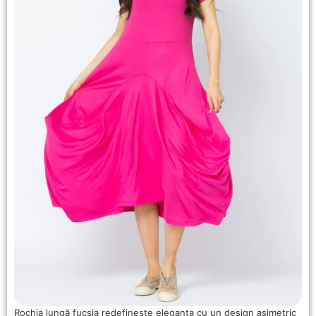
Rochia lungă fucsia redefinește eleganța cu un design asimetric