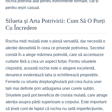
rochia potrivită atât pentru evenimente formale, cât și
pentru ieșiri casual.
Silueta și Arta Potrivirii: Cum Să O Porți
Cu Încredere
Rochia midi mulată este o piesă versatilă, dar necesită o
atenție deosebită în ceea ce privește potrivirea. Secretul
constă în a alege mărimea potrivită, care să accentueze
curbele fără a crea un aspect forțat. Pentru siluetele
clepsidră, această rochie este o alegere excelentă,
deoarece evidențiază talia și echilibrează proporțiile.
Femeile cu silueta dreptunghiulară pot crea iluzia unei
talii mai definite prin adăugarea unei curele subțiri.
Siluetele pară pot beneficia de croiala mulată, care atrage
atenția asupra părții superioare a corpului. Este important
să țineți cont de faptul că rochia nu iartă imperfecțiunile,