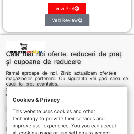
Vezi Pret
Vezi Review
Cele mai noi oferte, reduceri de preț
și cupoane de reducere
Ramai aproape de noi. Zilnic actualizam ofertele
magazinelor partenere. Cu siguranta vei gasi ceea ce
cauti la pret avantajos.
Sunteti aici pentru reduceri inteligente si cumpărături
inspirate
Cookies & Privacy
Link-uri utile:
This website uses cookies and other
technology to provide their services and
Termeni si conditii
improve user experience. You you can accept
Politica de confidentialitate
all cookies usage or use settings to accept