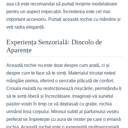
așa că este recomandat să purtați lenjerie modelatoare
pentru un aspect impecabil. Încrederea este cel mai
important accesoriu. Purtați această rochie cu mândrie și
veți radia eleganță.
Experiența Senzorială: Dincolo de
Aparențe
Această rochie nu este doar despre cum arată, ci și
despre cum te face să te simți. Materialul tricotat neted
mângâie pielea, oferind o senzație plăcută de confort.
Croiala mulată nu restricționează mișcările, permițându-ți
să te simți liberă și încrezătoare. Imaginați-vă sunetul
pașilor voștri în timp ce vă deplasați cu grație, rochia
urmând linia corpului. Mirosul subtil al parfumului vostru
preferat se împletește cu aura de mister pe care o emană
rochia. Această rochie este o experiență multisenzorială,