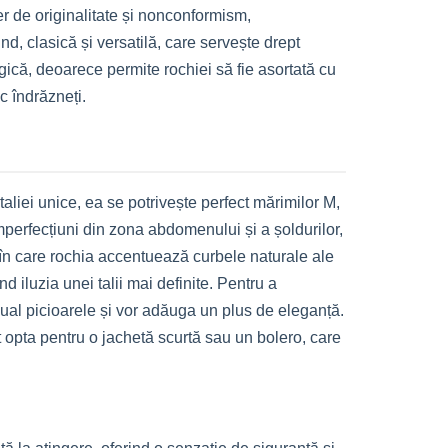
er de originalitate și nonconformism,
d, clasică și versatilă, care servește drept
gică, deoarece permite rochiei să fie asortată cu
oc îndrăzneți.
liei unice, ea se potrivește perfect mărimilor M,
mperfecțiuni din zona abdomenului și a șoldurilor,
ul în care rochia accentuează curbele naturale ale
 iluzia unei talii mai definite. Pentru a
zual picioarele și vor adăuga un plus de eleganță.
t opta pentru o jachetă scurtă sau un bolero, care