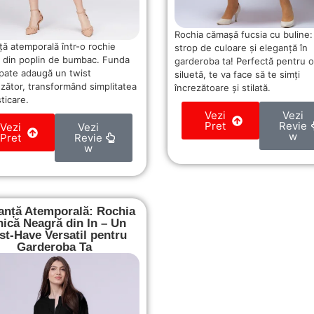
Rochia cămașă fucsia cu buline:
ță atemporală într-o rochie
strop de culoare și eleganță în
 din poplin de bumbac. Funda
garderoba ta! Perfectă pentru o
spate adaugă un twist
siluetă, te va face să te simți
nzător, transformând simplitatea
încrezătoare și stilată.
sticare.
Vezi
Vezi
Pret
Revie
Vezi
Vezi
w
Pret
Revie
w
anță Atemporală: Rochia
nică Neagră din In – Un
t-Have Versatil pentru
Garderoba Ta