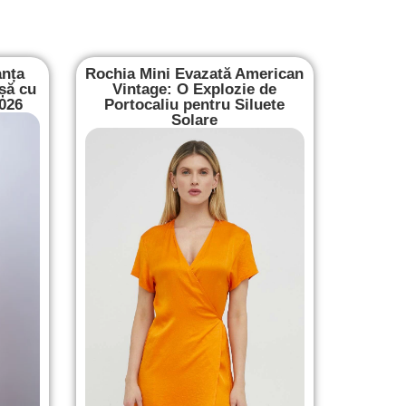
anța
Rochia Mini Evazată American
șă cu
Vintage: O Explozie de
2026
Portocaliu pentru Siluete
Solare