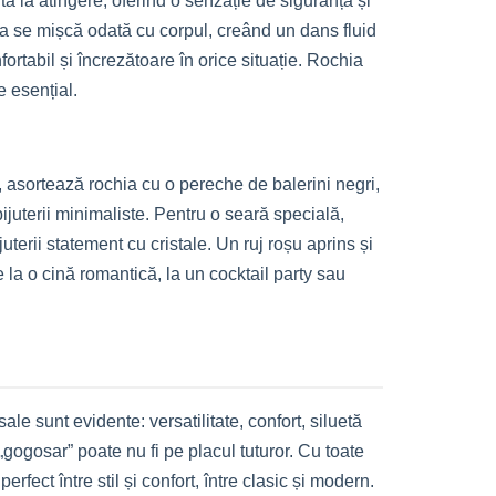
ă la atingere, oferind o senzație de siguranță și
ia se mișcă odată cu corpul, creând un dans fluid
ortabil și încrezătoare în orice situație. Rochia
e esențial.
lă, asortează rochia cu o pereche de balerini negri,
ijuterii minimaliste. Pentru o seară specială,
uterii statement cu cristale. Un ruj roșu aprins și
la o cină romantică, la un cocktail party sau
e sunt evidente: versatilitate, confort, siluetă
 „gogosar” poate nu fi pe placul tuturor. Cu toate
ect între stil și confort, între clasic și modern.