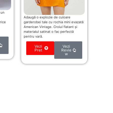
 un
Adaugă o explozie de culoare
garderobei tale cu rochia mini evazată
rice
American Vintage. Croiul flatant și
materialul satinat o fac perfectă
pentru vară.
Vezi
Vezi
Pret
Revie
w