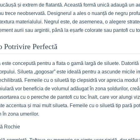
, jucăușă și extrem de flatantă. Această formă unică adaugă un a
nu trece neobservată. Designerul a ales o nuanță de negru profun
 textura materialului. Negrul este, de asemenea, o alegere strate
atement aurii sau argintii, până la eșarfe colorate sau pantofi cu t
 Potrivire Perfectă
ste concepută pentru a flata o gamă largă de siluete. Datorită ta
orpului. Silueta „gogosar” este ideală pentru a ascunde micile i
tă echilibrată. Femeile cu o siluetă tip clepsidră vor aprecia mod
iulară vor beneficia de volumul adăugat în zona șoldurilor, creând
sortarea cu o pereche de pantofi cu toc înalt, care vor alungi vi
te accentua și mai mult silueta. Femeile cu o siluetă tip pară po
m în zona umerilor.
lă Rochie