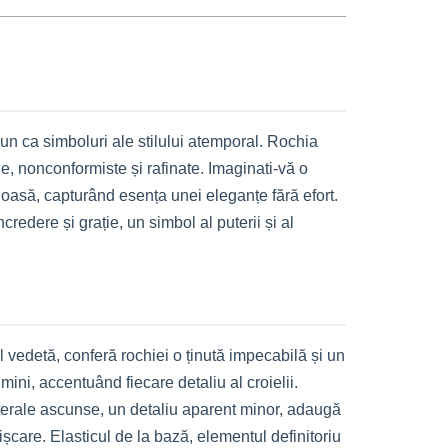
pun ca simboluri ale stilului atemporal. Rochia
e, nonconformiste și rafinate. Imaginati-vă o
oasă, capturând esența unei eleganțe fără efort.
redere și grație, un simbol al puterii și al
l vedetă, conferă rochiei o ținută impecabilă și un
mini, accentuând fiecare detaliu al croielii.
aterale ascunse, un detaliu aparent minor, adaugă
șcare. Elasticul de la bază, elementul definitoriu