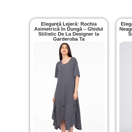
Eleganță Lejeră: Rochia
Eleg
Asimetrică în Dungă – Ghidul
Neagr
Stilistic De La Designer la
S
Garderoba Ta