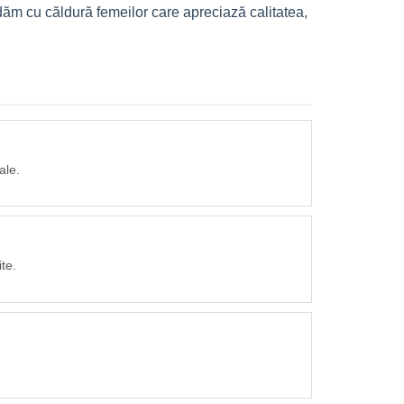
dăm cu căldură femeilor care apreciază calitatea,
ale.
te.