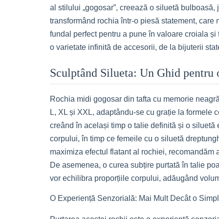
al stilului „gogosar”, creează o siluetă bulboasă
transformând rochia într-o piesă statement, care 
fundal perfect pentru a pune în valoare croiala și
o varietate infinită de accesorii, de la bijuterii st
Sculptând Silueta: Un Ghid pentru o
Rochia midi gogosar din tafta cu memorie neagră e
L, XL și XXL, adaptându-se cu grație la formele c
creând în același timp o talie definită și o silue
corpului, în timp ce femeile cu o siluetă dreptungh
maximiza efectul flatant al rochiei, recomandăm a
De asemenea, o curea subțire purtată în talie poa
vor echilibra proporțiile corpului, adăugând volu
O Experiență Senzorială: Mai Mult Decât o Simp