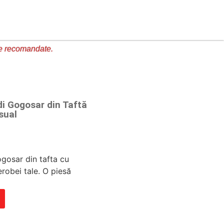
e recomandate.
i Gogosar din Taftă
sual
ogosar din tafta cu
robei tale. O piesă