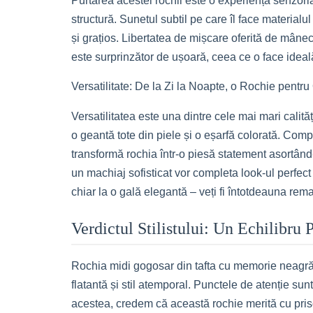
Purtarea acestei rochii este o experiență senzori
structură. Sunetul subtil pe care îl face materia
și grațios. Libertatea de mișcare oferită de mâneci
este surprinzător de ușoară, ceea ce o face ideală
Versatilitate: De la Zi la Noapte, o Rochie pentr
Versatilitatea este una dintre cele mai mari calită
o geantă tote din piele și o eșarfă colorată. Comp
transformă rochia într-o piesă statement asortând-o 
un machiaj sofisticat vor completa look-ul perfec
chiar la o gală elegantă – veți fi întotdeauna re
Verdictul Stilistului: Un Echilibru P
Rochia midi gogosar din tafta cu memorie neagră es
flatantă și stil atemporal. Punctele de atenție sunt
acestea, credem că această rochie merită cu prisos