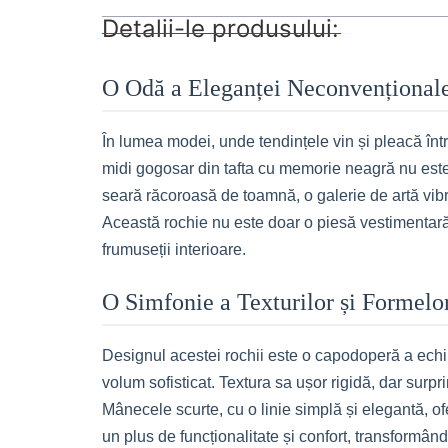
Detalii-le produsului:
O Odă a Eleganței Neconvențional
În lumea modei, unde tendințele vin și pleacă într
midi gogosar din tafta cu memorie neagră nu este 
seară răcoroasă de toamnă, o galerie de artă vib
Această rochie nu este doar o piesă vestimentară, c
frumuseții interioare.
O Simfonie a Texturilor și Formelo
Designul acestei rochii este o capodoperă a echilib
volum sofisticat. Textura sa ușor rigidă, dar surpr
Mânecele scurte, cu o linie simplă și elegantă, o
un plus de funcționalitate și confort, transformân