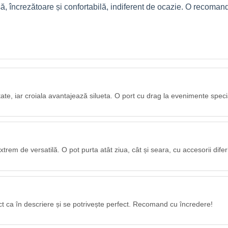
să, încrezătoare și confortabilă, indiferent de ocazie. O recoman
ate, iar croiala avantajează silueta. O port cu drag la evenimente speci
trem de versatilă. O pot purta atât ziua, cât și seara, cu accesorii diferi
ct ca în descriere și se potrivește perfect. Recomand cu încredere!