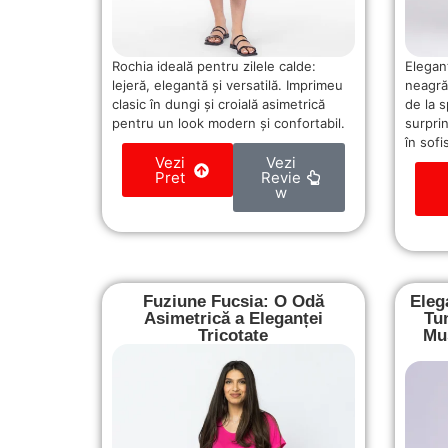
Rochia ideală pentru zilele calde:
Elegan
lejeră, elegantă și versatilă. Imprimeu
neagră
clasic în dungi și croială asimetrică
de la 
pentru un look modern și confortabil.
surpri
în sofi
Vezi
Vezi
Pret
Revie
w
Fuziune Fucsia: O Odă
Eleg
Asimetrică a Eleganței
Tu
Tricotate
Mus