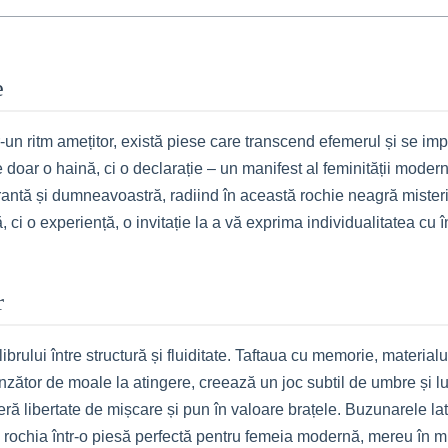
e
-un ritm amețitor, există piese care transcend efemerul și se im
doar o haină, ci o declarație – un manifest al feminității modern
rantă și dumneavoastră, radiind în această rochie neagră misteri
i o experiență, o invitație la a vă exprima individualitatea cu înc
r
rului între structură și fluiditate. Taftaua cu memorie, materialu
inzător de moale la atingere, creează un joc subtil de umbre și lu
feră libertate de mișcare și pun în valoare brațele. Buzunarele l
d rochia într-o piesă perfectă pentru femeia modernă, mereu în mi