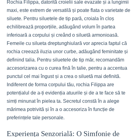
Rochia Filippa, datorită croielii sale evazate și a lungimii
maxi, este extrem de versatilă și poate flata o varietate de
siluete. Pentru siluetele de tip pară, croiala în cloș
echilibrează proporțiile, adăugând volum în partea
inferioară a corpului și creând o siluetă armonioasă.
Femeile cu silueta dreptunghiulară vor aprecia faptul că
rochia creează iluzia unor curbe, adăugând feminitate și
definind talia. Pentru siluetele de tip măr, recomandăm
accesorizarea cu o curea fină în talie, pentru a accentua
punctul cel mai îngust și a crea o siluetă mai definită.
Indiferent de forma corpului tău, rochia Filippa are
potențialul de a-ți evidenția atuurile și de a te face să te
simți minunat în pielea ta. Secretul constă în a alege
mărimea potrivită și în a o accesoriza în funcție de
preferințele tale personale.
Experiența Senzorială: O Simfonie de