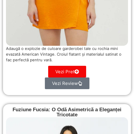
Adaugă o explozie de culoare garderobei tale cu rochia mini
evazată American Vintage. Croiul flatant și materialul satinat o
fac perfectă pentru vară.
Vezi Pret
Vezi Review
Fuziune Fucsia: O Odă Asimetrică a Eleganței
Tricotate