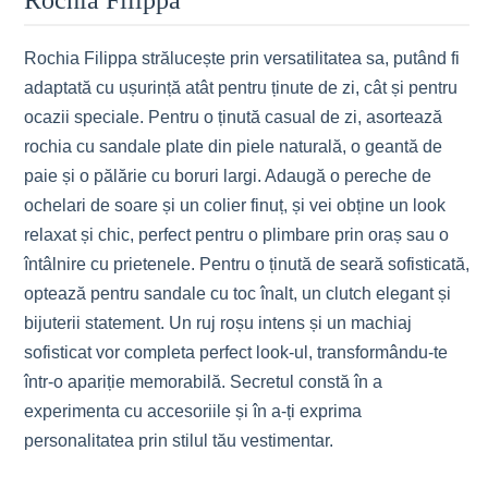
Rochia Filippa strălucește prin versatilitatea sa, putând fi
adaptată cu ușurință atât pentru ținute de zi, cât și pentru
ocazii speciale. Pentru o ținută casual de zi, asortează
rochia cu sandale plate din piele naturală, o geantă de
paie și o pălărie cu boruri largi. Adaugă o pereche de
ochelari de soare și un colier finuț, și vei obține un look
relaxat și chic, perfect pentru o plimbare prin oraș sau o
întâlnire cu prietenele. Pentru o ținută de seară sofisticată,
optează pentru sandale cu toc înalt, un clutch elegant și
bijuterii statement. Un ruj roșu intens și un machiaj
sofisticat vor completa perfect look-ul, transformându-te
într-o apariție memorabilă. Secretul constă în a
experimenta cu accesoriile și în a-ți exprima
personalitatea prin stilul tău vestimentar.