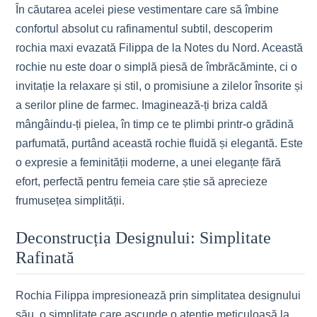
În căutarea acelei piese vestimentare care să îmbine
confortul absolut cu rafinamentul subtil, descoperim
rochia maxi evazată Filippa de la Notes du Nord. Această
rochie nu este doar o simplă piesă de îmbrăcăminte, ci o
invitație la relaxare și stil, o promisiune a zilelor însorite și
a serilor pline de farmec. Imaginează-ți briza caldă
mângâindu-ți pielea, în timp ce te plimbi printr-o grădină
parfumată, purtând această rochie fluidă și elegantă. Este
o expresie a feminității moderne, a unei eleganțe fără
efort, perfectă pentru femeia care știe să aprecieze
frumusețea simplității.
Deconstrucția Designului: Simplitate
Rafinată
Rochia Filippa impresionează prin simplitatea designului
său, o simplitate care ascunde o atenție meticuloasă la