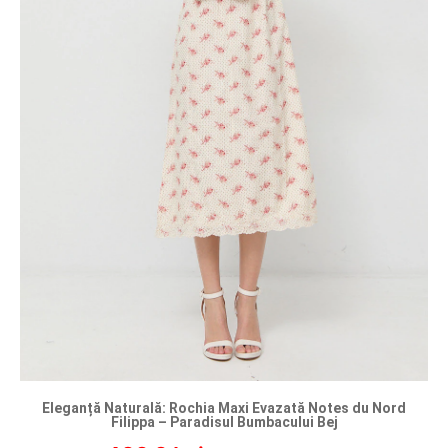
Eleganță Naturală: Rochia Maxi Evazată Notes du Nord
Filippa – Paradisul Bumbacului Bej