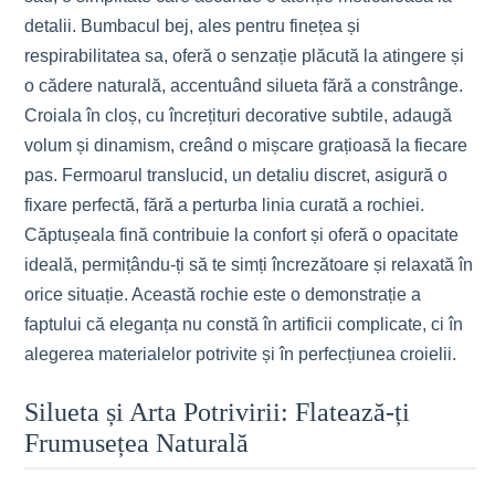
detalii. Bumbacul bej, ales pentru finețea și
respirabilitatea sa, oferă o senzație plăcută la atingere și
o cădere naturală, accentuând silueta fără a constrânge.
Croiala în cloș, cu încrețituri decorative subtile, adaugă
volum și dinamism, creând o mișcare grațioasă la fiecare
pas. Fermoarul translucid, un detaliu discret, asigură o
fixare perfectă, fără a perturba linia curată a rochiei.
Căptușeala fină contribuie la confort și oferă o opacitate
ideală, permițându-ți să te simți încrezătoare și relaxată în
orice situație. Această rochie este o demonstrație a
faptului că eleganța nu constă în artificii complicate, ci în
alegerea materialelor potrivite și în perfecțiunea croielii.
Silueta și Arta Potrivirii: Flatează-ți
Frumusețea Naturală