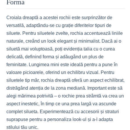
Forma
Croiala dreaptă a acestei rochii este surprinzător de
versatilă, adaptându-se cu grație diferitelor tipuri de
siluete. Pentru siluetele zvelte, rochia accentuează liniile
naturale, creând un look elegant și minimalist. Dacă ai o
siluetă mai voluptoasă, poți evidenția talia cu o curea
delicată, definind forma și adăugând un plus de
feminitate. Lungimea mini este ideală pentru a pune în
valoare picioarele, oferind un echilibru vizual. Pentru
siluetele tip măr, rochia dreaptă oferă un aspect echilibrat,
distrăgând atenția de la zona mediană. Important este să
alegi mărimea potrivită – o rochie prea strâmtă va crea un
aspect inestetic, în timp ce una prea largă va ascunde
complet silueta. Experimentează cu accesorii și straturi
suprapuse pentru a personaliza look-ul și a-l adapta
stilului tău unic.