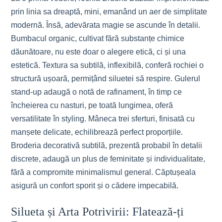
prin linia sa dreaptă, mini, emanând un aer de simplitate
modernă. Însă, adevărata magie se ascunde în detalii.
Bumbacul organic, cultivat fără substanțe chimice
dăunătoare, nu este doar o alegere etică, ci și una
estetică. Textura sa subtilă, inflexibilă, conferă rochiei o
structură ușoară, permițând siluetei să respire. Gulerul
stand-up adaugă o notă de rafinament, în timp ce
încheierea cu nasturi, pe toată lungimea, oferă
versatilitate în styling. Mâneca trei sferturi, finisată cu
manșete delicate, echilibrează perfect proporțiile.
Broderia decorativă subtilă, prezentă probabil în detalii
discrete, adaugă un plus de feminitate și individualitate,
fără a compromite minimalismul general. Căptușeala
asigură un confort sporit și o cădere impecabilă.
Silueta și Arta Potrivirii: Flatează-ți