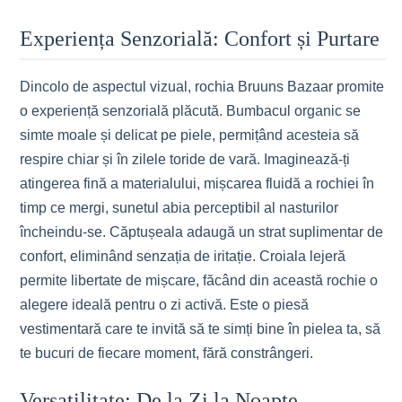
Experiența Senzorială: Confort și Purtare
Dincolo de aspectul vizual, rochia Bruuns Bazaar promite
o experiență senzorială plăcută. Bumbacul organic se
simte moale și delicat pe piele, permițând acesteia să
respire chiar și în zilele toride de vară. Imaginează-ți
atingerea fină a materialului, mișcarea fluidă a rochiei în
timp ce mergi, sunetul abia perceptibil al nasturilor
încheindu-se. Căptușeala adaugă un strat suplimentar de
confort, eliminând senzația de iritație. Croiala lejeră
permite libertate de mișcare, făcând din această rochie o
alegere ideală pentru o zi activă. Este o piesă
vestimentară care te invită să te simți bine în pielea ta, să
te bucuri de fiecare moment, fără constrângeri.
Versatilitate: De la Zi la Noapte