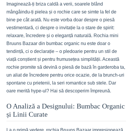
Imaginează-ți briza caldă a verii, soarele blând
mângâindu-ți pielea și o rochie care se simte la fel de
bine pe cât arată. Nu este vorba doar despre o piesă
vestimentară, ci despre o invitație la o stare de spirit:
relaxare, încredere și o eleganță naturală. Rochia mini
Bruuns Bazaar din bumbac organic nu este doar o
tendință, ci o declarație – o pledoarie pentru un stil de
viață conștient și pentru frumusețea simplității. Această
rochie promite să devină o piesă de bază în garderoba ta,
un aliat de încredere pentru orice ocazie, de la brunch-uri
spontane cu prietenii, la seri romantice sub stele. Dar
oare merită hype-ul? Hai să descoperim împreună.
O Analiză a Designului: Bumbac Organic
și Linii Curate
La o primă vedere, rochia Bruuns Bazaar impresionează