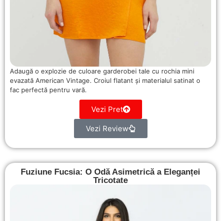
Adaugă o explozie de culoare garderobei tale cu rochia mini
evazată American Vintage. Croiul flatant și materialul satinat o
fac perfectă pentru vară.
Vezi Pret
Vezi Review
Fuziune Fucsia: O Odă Asimetrică a Eleganței
Tricotate