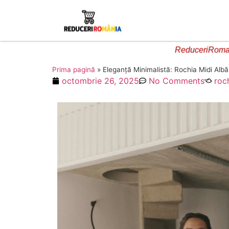
ReduceriRoman
Prima pagină
»
Eleganță Minimalistă: Rochia Midi Al
octombrie 26, 2025
No Comments
roc