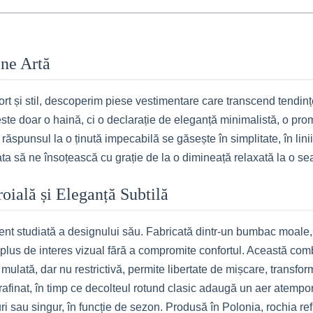
ine Artă
nfort și stil, descoperim piese vestimentare care transcend tendi
 doar o haină, ci o declarație de eleganță minimalistă, o promisi
ăspunsul la o ținută impecabilă se găsește în simplitate, în linii
ta să ne însoțească cu grație de la o dimineață relaxată la o sea
oială și Eleganță Subtilă
t studiată a designului său. Fabricată dintr-un bumbac moale, î
lus de interes vizual fără a compromite confortul. Această combi
 mulată, dar nu restrictivă, permite libertate de mișcare, transfor
 rafinat, în timp ce decolteul rotund clasic adaugă un aer atempor
raturi sau singur, în funcție de sezon. Produsă în Polonia, rochia r