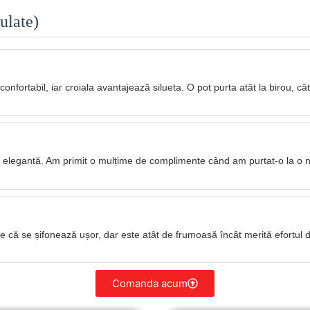
ulate)
nfortabil, iar croiala avantajează silueta. O pot purta atât la birou, cât 
te elegantă. Am primit o mulțime de complimente când am purtat-o la o 
 că se șifonează ușor, dar este atât de frumoasă încât merită efortul d
Comanda acum