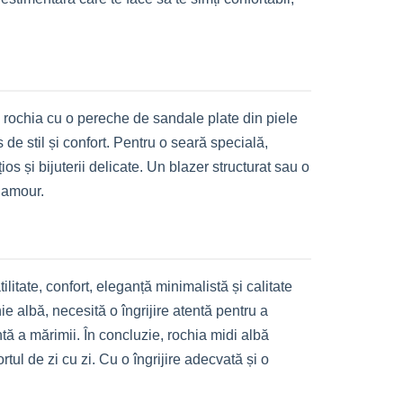
ă rochia cu o pereche de sandale plate din piele
de stil și confort. Pentru o seară specială,
os și bijuterii delicate. Un blazer structurat sau o
glamour.
itate, confort, eleganță minimalistă și calitate
e albă, necesită o îngrijire atentă pentru a
ă a mărimii. În concluzie, rochia midi albă
ul de zi cu zi. Cu o îngrijire adecvată și o