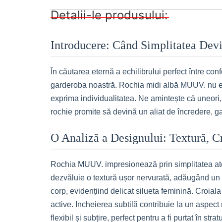
Detalii-le produsului:
Introducere: Când Simplitatea Dev
În căutarea eternă a echilibrului perfect între co
garderoba noastră. Rochia midi albă MUUV. nu este
exprima individualitatea. Ne amintește că uneori, r
rochie promite să devină un aliat de încredere, ga
O Analiză a Designului: Textură, Cr
Rochia MUUV. impresionează prin simplitatea aten
dezvăluie o textură ușor nervurată, adăugând un p
corp, evidențiind delicat silueta feminină. Croiala
active. Incheierea subtilă contribuie la un aspect
flexibil și subțire, perfect pentru a fi purtat în st