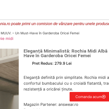
ia.ro poate primi un comision de vânzare pentru unele produs
bă MUUV. – Un Must-Have în Garderoba Oricei Femei
hie midi
Eleganță Minimalistă: Rochia Midi Albă
Have în Garderoba Oricei Femei
Pret Redus: 279.9 Lei
Eleganță definită prin simplitate. Rochia mid
confortul bumbacului cu o croială flatantă, t
rezistență a oricărei ținute.
Comanda acum
Magazin Partener: answear.ro