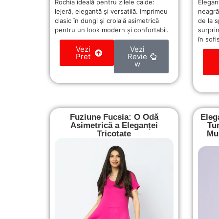
Rochia ideală pentru zilele calde:
Elegan
lejeră, elegantă și versatilă. Imprimeu
neagră
clasic în dungi și croială asimetrică
de la 
pentru un look modern și confortabil.
surpri
în sofi
Vezi
Vezi
Pret
Revie
w
Fuziune Fucsia: O Odă
Eleg
Asimetrică a Eleganței
Tu
Tricotate
Mus