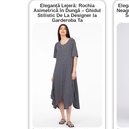
Eleganță Lejeră: Rochia
Eleg
Asimetrică în Dungă – Ghidul
Neagr
Stilistic De La Designer la
S
Garderoba Ta