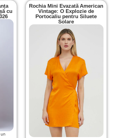
anța
Rochia Mini Evazată American
șă cu
Vintage: O Explozie de
2026
Portocaliu pentru Siluete
Solare
 un