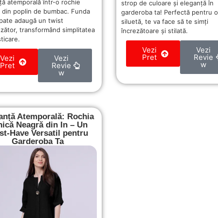
ță atemporală într-o rochie
strop de culoare și eleganță în
 din poplin de bumbac. Funda
garderoba ta! Perfectă pentru o
spate adaugă un twist
siluetă, te va face să te simți
nzător, transformând simplitatea
încrezătoare și stilată.
sticare.
Vezi
Vezi
Pret
Revie
Vezi
Vezi
w
Pret
Revie
w
anță Atemporală: Rochia
nică Neagră din In – Un
t-Have Versatil pentru
Garderoba Ta