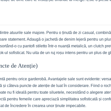
dintre atuurile sale majore. Pentru o ținută de zi casual, combin
oare statement. Adaugă o jachetă de denim lejeră pentru un plus 
ortând-o cu pantofi stiletto într-o nuanță metalică, un clutch preți
-ul sofisticat. Nu uita de un ruj roșu intens pentru un plus de 
uncte de Atenție)
tă pentru orice garderobă. Avantajele sale sunt evidente: versatil
 și câteva puncte de atenție de luat în considerare. Fiind o rochi
e nu fi ideală pentru toate siluetele, necesitând o alegere atent
ă pentru femeile care apreciază simplitatea sofisticată și confort
liat de încredere în crearea unor ținute impecabile.