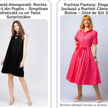
anță Atemporală: Rochia
Fuchsia Fantasy: Eleg
ă din Poplin – Simplitate
Jucăușă a Rochiei Căma
ofisticată cu un Twist
Buline – Ghid de Stil 
Surprinzător
Rochia cămașă fucsia cu buline: