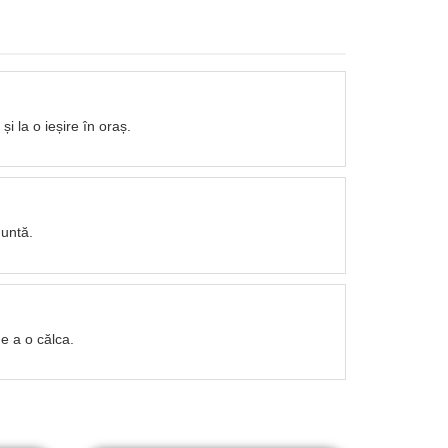
și la o ieșire în oraș.
nuntă.
e a o călca.