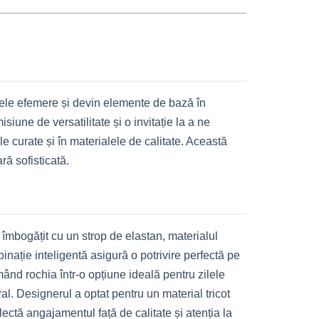
nțele efemere și devin elemente de bază în
une de versatilitate și o invitație la a ne
le curate și în materialele de calitate. Această
ră sofisticată.
mbogățit cu un strop de elastan, materialul
nație inteligentă asigură o potrivire perfectă pe
mând rochia într-o opțiune ideală pentru zilele
al. Designerul a optat pentru un material tricot
eflectă angajamentul față de calitate și atenția la