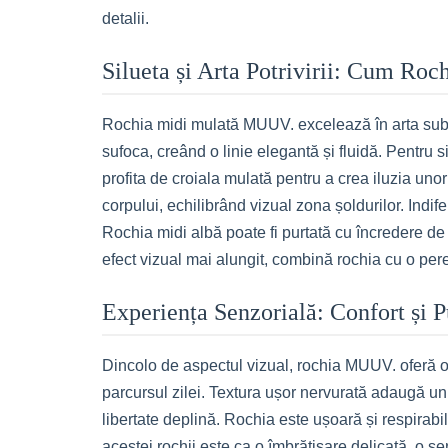
detalii.
Silueta și Arta Potrivirii: Cum Ro
Rochia midi mulată MUUV. excelează în arta subtil
sufoca, creând o linie elegantă și fluidă. Pentru s
profita de croiala mulată pentru a crea iluzia uno
corpului, echilibrând vizual zona șoldurilor. Indi
Rochia midi albă poate fi purtată cu încredere de
efect vizual mai alungit, combină rochia cu o pere
Experiența Senzorială: Confort și P
Dincolo de aspectul vizual, rochia MUUV. oferă o 
parcursul zilei. Textura ușor nervurată adaugă un p
libertate deplină. Rochia este ușoară și respirabi
acestei rochii este ca o îmbrățișare delicată, o s