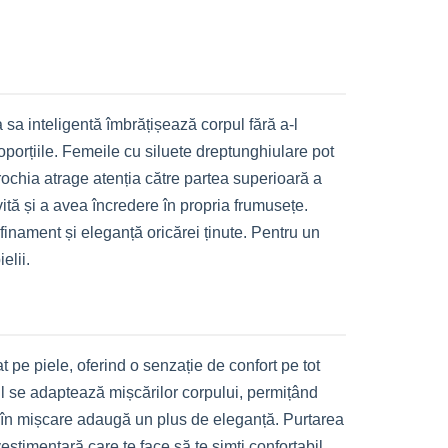
sa inteligentă îmbrățișează corpul fără a-l
roporțiile. Femeile cu siluete dreptunghiulare pot
 rochia atrage atenția către partea superioară a
vită și a avea încredere în propria frumusețe.
inament și eleganță oricărei ținute. Pentru un
elii.
pe piele, oferind o senzație de confort pe tot
ibil se adaptează mișcărilor corpului, permițând
ui în mișcare adaugă un plus de eleganță. Purtarea
estimentară care te face să te simți confortabil,