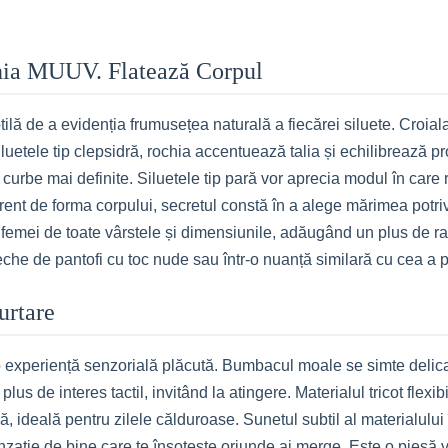
chia MUUV. Flatează Corpul
ă de a evidenția frumusețea naturală a fiecărei siluete. Croiala 
iluetele tip clepsidră, rochia accentuează talia și echilibrează p
r curbe mai definite. Siluetele tip pară vor aprecia modul în care
ferent de forma corpului, secretul constă în a alege mărimea potri
 femei de toate vârstele și dimensiunile, adăugând un plus de raf
che de pantofi cu toc nude sau într-o nuanță similară cu cea a pi
urtare
experiență senzorială plăcută. Bumbacul moale se simte delicat 
lus de interes tactil, invitând la atingere. Materialul tricot flex
lă, ideală pentru zilele călduroase. Sunetul subtil al materialul
enzație de bine care te însoțește oriunde ai merge. Este o piesă v