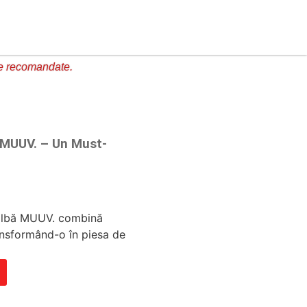
e recomandate.
 MUUV. – Un Must-
i albă MUUV. combină
ransformând-o în piesa de