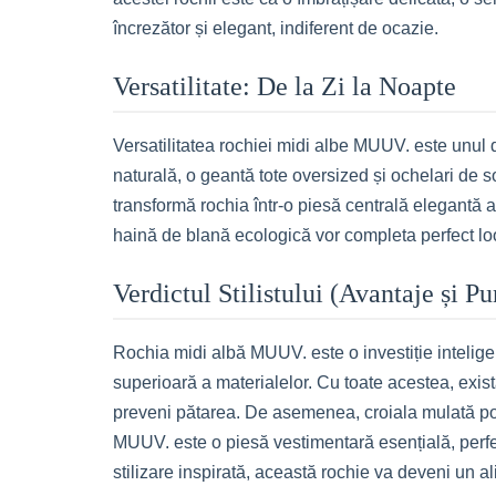
încrezător și elegant, indiferent de ocazie.
Versatilitate: De la Zi la Noapte
Versatilitatea rochiei midi albe MUUV. este unul 
naturală, o geantă tote oversized și ochelari de s
transformă rochia într-o piesă centrală elegantă as
haină de blană ecologică vor completa perfect look
Verdictul Stilistului (Avantaje și P
Rochia midi albă MUUV. este o investiție inteligen
superioară a materialelor. Cu toate acestea, există
preveni pătarea. De asemenea, croiala mulată poat
MUUV. este o piesă vestimentară esențială, perfect
stilizare inspirată, această rochie va deveni un a