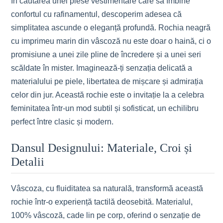
În căutarea unei piese vestimentare care să îmbine
confortul cu rafinamentul, descoperim adesea că
simplitatea ascunde o eleganță profundă. Rochia neagră
cu imprimeu marin din vâscoză nu este doar o haină, ci o
promisiune a unei zile pline de încredere și a unei seri
scăldate în mister. Imaginează-ți senzația delicată a
materialului pe piele, libertatea de mișcare și admirația
celor din jur. Această rochie este o invitație la a celebra
feminitatea într-un mod subtil și sofisticat, un echilibru
perfect între clasic și modern.
Dansul Designului: Materiale, Croi și
Detalii
Vâscoza, cu fluiditatea sa naturală, transformă această
rochie într-o experiență tactilă deosebită. Materialul,
100% vâscoză, cade lin pe corp, oferind o senzație de