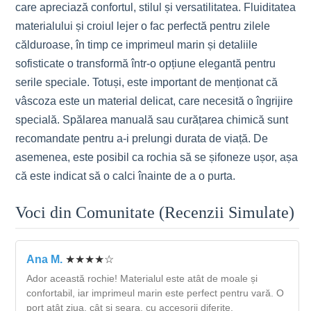
care apreciază confortul, stilul și versatilitatea. Fluiditatea
materialului și croiul lejer o fac perfectă pentru zilele
călduroase, în timp ce imprimeul marin și detaliile
sofisticate o transformă într-o opțiune elegantă pentru
serile speciale. Totuși, este important de menționat că
vâscoza este un material delicat, care necesită o îngrijire
specială. Spălarea manuală sau curățarea chimică sunt
recomandate pentru a-i prelungi durata de viață. De
asemenea, este posibil ca rochia să se șifoneze ușor, așa
că este indicat să o calci înainte de a o purta.
Voci din Comunitate (Recenzii Simulate)
Ana M.
★★★★☆
Ador această rochie! Materialul este atât de moale și
confortabil, iar imprimeul marin este perfect pentru vară. O
port atât ziua, cât și seara, cu accesorii diferite.