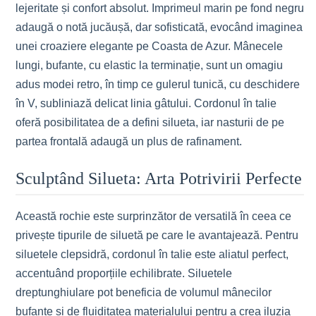
lejeritate și confort absolut. Imprimeul marin pe fond negru
adaugă o notă jucăușă, dar sofisticată, evocând imaginea
unei croaziere elegante pe Coasta de Azur. Mânecele
lungi, bufante, cu elastic la terminație, sunt un omagiu
adus modei retro, în timp ce gulerul tunică, cu deschidere
în V, subliniază delicat linia gâtului. Cordonul în talie
oferă posibilitatea de a defini silueta, iar nasturii de pe
partea frontală adaugă un plus de rafinament.
Sculptând Silueta: Arta Potrivirii Perfecte
Această rochie este surprinzător de versatilă în ceea ce
privește tipurile de siluetă pe care le avantajează. Pentru
siluetele clepsidră, cordonul în talie este aliatul perfect,
accentuând proporțiile echilibrate. Siluetele
dreptunghiulare pot beneficia de volumul mânecilor
bufante și de fluiditatea materialului pentru a crea iluzia