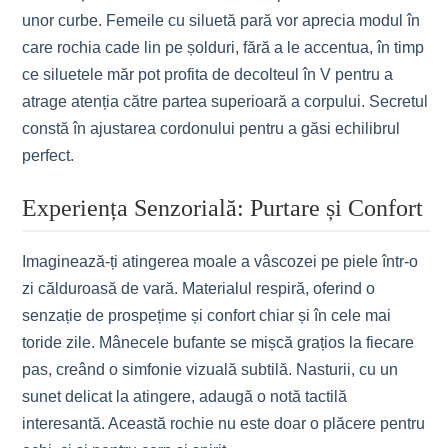
unor curbe. Femeile cu siluetă pară vor aprecia modul în
care rochia cade lin pe șolduri, fără a le accentua, în timp
ce siluetele măr pot profita de decolteul în V pentru a
atrage atenția către partea superioară a corpului. Secretul
constă în ajustarea cordonului pentru a găsi echilibrul
perfect.
Experiența Senzorială: Purtare și Confort
Imaginează-ți atingerea moale a vâscozei pe piele într-o
zi călduroasă de vară. Materialul respiră, oferind o
senzație de prospețime și confort chiar și în cele mai
toride zile. Mânecele bufante se mișcă grațios la fiecare
pas, creând o simfonie vizuală subtilă. Nasturii, cu un
sunet delicat la atingere, adaugă o notă tactilă
interesantă. Această rochie nu este doar o plăcere pentru