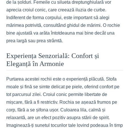
de la șolduri. Femeile cu silueta dreptunghiulară vor
aprecia croiul conic, care creează iluzia de curbe.
Indiferent de forma corpului, este important să alegi
mărimea potrivită, consultând ghidul de mărimi. O rochie
bine ajustată va arăta întotdeauna mai bine decât una
prea largă sau prea strâmtă.
Experiența Senzorială: Confort și
Eleganță în Armonie
Purtarea acestei rochii este o experiență plăcută. Stofa
moale și fină se simte delicat pe piele, oferind confort pe
tot parcursul zilei. Croiul conic permite libertate de
mișcare, fără a fi restrictiv. Rochia se așează frumos pe
corp, fără a se șifona ușor. Culoarea lila, calmă și
relaxantă, are un efect pozitiv asupra stării de spirit.
Imaginează-ți sunetul tocurilor tale lovind podeaua în timp