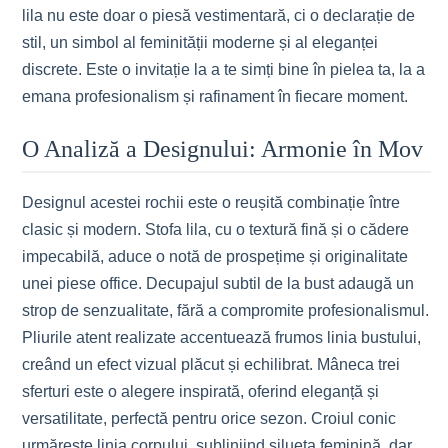
lila nu este doar o piesă vestimentară, ci o declarație de
stil, un simbol al feminității moderne și al eleganței
discrete. Este o invitație la a te simți bine în pielea ta, la a
emana profesionalism și rafinament în fiecare moment.
O Analiză a Designului: Armonie în Mov
Designul acestei rochii este o reușită combinație între
clasic și modern. Stofa lila, cu o textură fină și o cădere
impecabilă, aduce o notă de prospețime și originalitate
unei piese office. Decupajul subtil de la bust adaugă un
strop de senzualitate, fără a compromite profesionalismul.
Pliurile atent realizate accentuează frumos linia bustului,
creând un efect vizual plăcut și echilibrat. Mâneca trei
sferturi este o alegere inspirată, oferind eleganță și
versatilitate, perfectă pentru orice sezon. Croiul conic
urmărește linia corpului, subliniind silueta feminină, dar