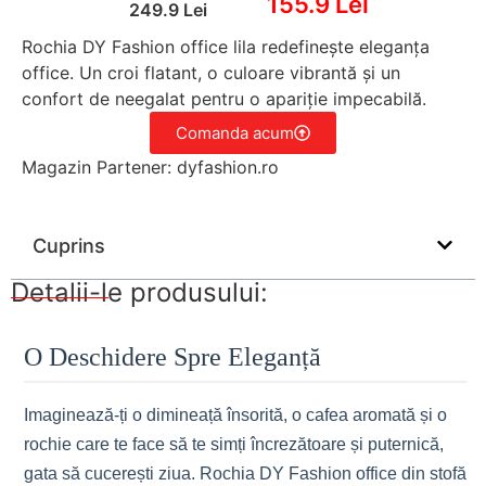
155.9 Lei
249.9 Lei
Rochia DY Fashion office lila redefinește eleganța
office. Un croi flatant, o culoare vibrantă și un
confort de neegalat pentru o apariție impecabilă.
Comanda acum
Magazin Partener: dyfashion.ro
Cuprins
Detalii-le produsului:
O Deschidere Spre Eleganță
Imaginează-ți o dimineață însorită, o cafea aromată și o
rochie care te face să te simți încrezătoare și puternică,
gata să cucerești ziua. Rochia DY Fashion office din stofă