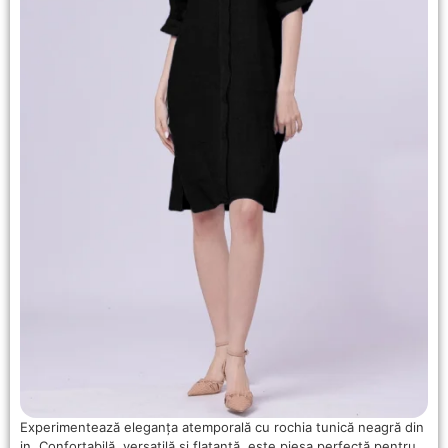
Experimentează eleganța atemporală cu rochia tunică neagră din
in. Confortabilă, versatilă și flatantă, este piesa perfectă pentru