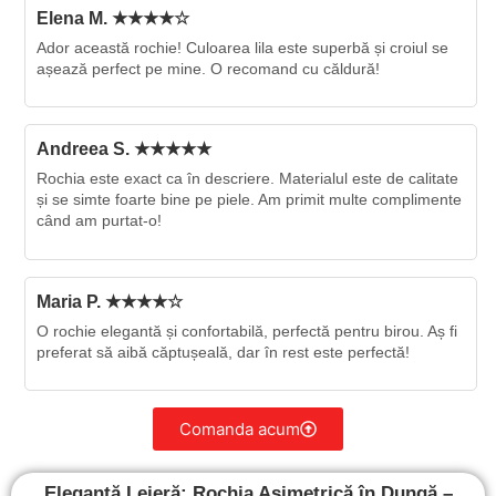
Elena M. ★★★★☆
Ador această rochie! Culoarea lila este superbă și croiul se
așează perfect pe mine. O recomand cu căldură!
Andreea S. ★★★★★
Rochia este exact ca în descriere. Materialul este de calitate
și se simte foarte bine pe piele. Am primit multe complimente
când am purtat-o!
Maria P. ★★★★☆
O rochie elegantă și confortabilă, perfectă pentru birou. Aș fi
preferat să aibă căptușeală, dar în rest este perfectă!
Comanda acum
Eleganță Lejeră: Rochia Asimetrică în Dungă –