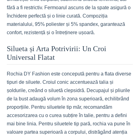
fără a fi restrictiv. Fermoarul ascuns de la spate asigură o
închidere perfectă și o linie curată. Compoziția
materialului, 95% poliester și 5% spandex, garantează
confort, rezistență și o întreținere ușoară.
Silueta și Arta Potrivirii: Un Croi
Universal Flatat
Rochia DY Fashion este concepută pentru a flata diverse
tipuri de siluete. Croiul conic accentuează talia și
șoldurile, creând o siluetă clepsidră. Decupajul și pliurile
de la bust adaugă volum în zona superioară, echilibrând
proporțiile. Pentru siluetele tip măr, recomandăm
accesorizarea cu o curea subțire în talie, pentru a defini
mai bine linia. Pentru siluetele tip pară, rochia va pune în
valoare partea superioară a corpului, distrăgând atenția