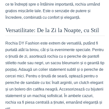
ce te îndrepți spre o întâlnire importantă, rochia urmând
grațios mișcările tale. Este o senzație de putere și
încredere, combinată cu confort și eleganță.
Versatilitate: De la Zi la Noapte, cu Stil
Rochia DY Fashion este extrem de versatilă, putând fi
purtată atât la birou, cât și la evenimente speciale. Pentru
o ținută de zi, asortează rochia cu o pereche de pantofi
stiletto nude sau negri, un sacou bleumarin și o geantă tip
poștaș. Adaugă un colier statement subtil și o pereche de
cercei mici. Pentru o ținută de seară, optează pentru o
pereche de sandale cu toc înalt argintii, un clutch elegant
și un bolero din catifea neagră. Accesorizează cu bijuterii
statement și un machiaj sofisticat. În ambele cazuri,
rochia va fi piesa centrală a ținutei, emanând eleganță și
stil.