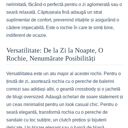
nelimitată, făcând-o perfectă pentru o zi aglomerată sau o
seară relaxată. Căptușeala fină adaugă un strat
suplimentar de confort, prevenind iritațiile și asigurând o
cădere impecabilă. Este o rochie în care te simți bine,
indiferent de ocazie.
Versatilitate: De la Zi la Noapte, O
Rochie, Nenumărate Posibilități
Versatilitatea este un atu major al acestei rochii. Pentru o
ținută de zi, asortează rochia cu o pereche de balerini
comozi sau adidași albi, o geantă crossbody și o jachetă
de blugi oversized. Adaugă ochelari de soare statement și
un ceas minimalist pentru un look casual chic. Pentru o
seară elegantă, transformă rochia cu o pereche de
sandale cu toc subțire, un clutch prețios și bijuterii
delicate. Un blazer elegant sau o haină de blană