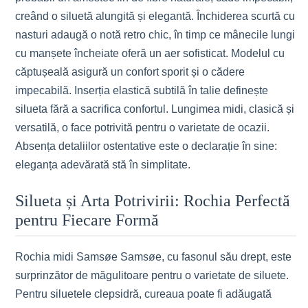
creând o siluetă alungită și elegantă. Închiderea scurtă cu
nasturi adaugă o notă retro chic, în timp ce mânecile lungi
cu manșete încheiate oferă un aer sofisticat. Modelul cu
căptușeală asigură un confort sporit și o cădere
impecabilă. Inserția elastică subtilă în talie definește
silueta fără a sacrifica confortul. Lungimea midi, clasică și
versatilă, o face potrivită pentru o varietate de ocazii.
Absența detaliilor ostentative este o declarație în sine:
eleganța adevărată stă în simplitate.
Silueta și Arta Potrivirii: Rochia Perfectă
pentru Fiecare Formă
Rochia midi Samsøe Samsøe, cu fasonul său drept, este
surprinzător de măgulitoare pentru o varietate de siluete.
Pentru siluetele clepsidră, cureaua poate fi adăugată