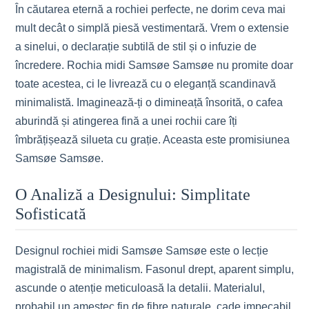
În căutarea eternă a rochiei perfecte, ne dorim ceva mai
mult decât o simplă piesă vestimentară. Vrem o extensie
a sinelui, o declarație subtilă de stil și o infuzie de
încredere. Rochia midi Samsøe Samsøe nu promite doar
toate acestea, ci le livrează cu o eleganță scandinavă
minimalistă. Imaginează-ți o dimineață însorită, o cafea
aburindă și atingerea fină a unei rochii care îți
îmbrățișează silueta cu grație. Aceasta este promisiunea
Samsøe Samsøe.
O Analiză a Designului: Simplitate
Sofisticată
Designul rochiei midi Samsøe Samsøe este o lecție
magistrală de minimalism. Fasonul drept, aparent simplu,
ascunde o atenție meticuloasă la detalii. Materialul,
probabil un amestec fin de fibre naturale, cade impecabil,