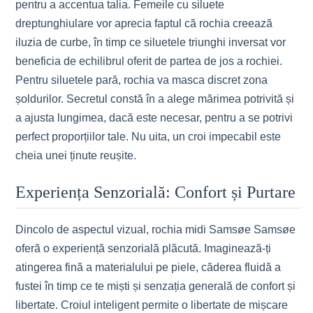
pentru a accentua talia. Femeile cu siluete
dreptunghiulare vor aprecia faptul că rochia creează
iluzia de curbe, în timp ce siluetele triunghi inversat vor
beneficia de echilibrul oferit de partea de jos a rochiei.
Pentru siluetele pară, rochia va masca discret zona
șoldurilor. Secretul constă în a alege mărimea potrivită și
a ajusta lungimea, dacă este necesar, pentru a se potrivi
perfect proporțiilor tale. Nu uita, un croi impecabil este
cheia unei ținute reușite.
Experiența Senzorială: Confort și Purtare
Dincolo de aspectul vizual, rochia midi Samsøe Samsøe
oferă o experiență senzorială plăcută. Imaginează-ți
atingerea fină a materialului pe piele, căderea fluidă a
fustei în timp ce te miști și senzația generală de confort și
libertate. Croiul inteligent permite o libertate de mișcare