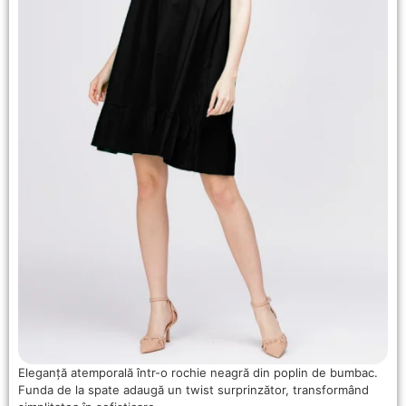
Eleganță atemporală într-o rochie neagră din poplin de bumbac.
Funda de la spate adaugă un twist surprinzător, transformând