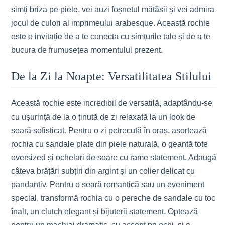
simți briza pe piele, vei auzi foșnetul mătăsii și vei admira
jocul de culori al imprimeului arabesque. Această rochie
este o invitație de a te conecta cu simțurile tale și de a te
bucura de frumusețea momentului prezent.
De la Zi la Noapte: Versatilitatea Stilului
Această rochie este incredibil de versatilă, adaptându-se
cu ușurință de la o ținută de zi relaxată la un look de
seară sofisticat. Pentru o zi petrecută în oraș, asortează
rochia cu sandale plate din piele naturală, o geantă tote
oversized și ochelari de soare cu rame statement. Adaugă
câteva brățări subțiri din argint și un colier delicat cu
pandantiv. Pentru o seară romantică sau un eveniment
special, transformă rochia cu o pereche de sandale cu toc
înalt, un clutch elegant și bijuterii statement. Optează