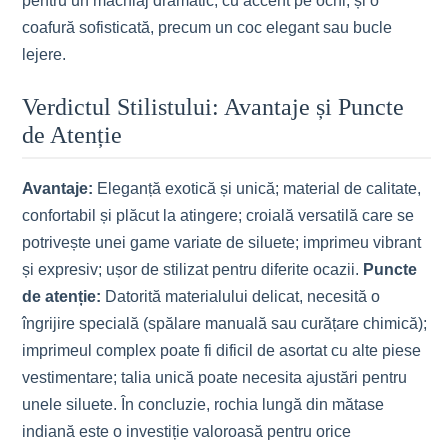
pentru un machiaj dramatic, cu accent pe ochi, și o
coafură sofisticată, precum un coc elegant sau bucle
lejere.
Verdictul Stilistului: Avantaje și Puncte
de Atenție
Avantaje:
Eleganță exotică și unică; material de calitate,
confortabil și plăcut la atingere; croială versatilă care se
potrivește unei game variate de siluete; imprimeu vibrant
și expresiv; ușor de stilizat pentru diferite ocazii.
Puncte
de atenție:
Datorită materialului delicat, necesită o
îngrijire specială (spălare manuală sau curățare chimică);
imprimeul complex poate fi dificil de asortat cu alte piese
vestimentare; talia unică poate necesita ajustări pentru
unele siluete. În concluzie, rochia lungă din mătase
indiană este o investiție valoroasă pentru orice