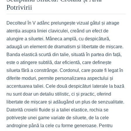
Potrivirii
Decolteul în V adânc prelungește vizual gâtul și atrage
atenția asupra liniei claviculei, creând un efect de
alungire a siluetei. Mâneca amplă, cu despicătură,
adaugă un element de dramatism și libertate de mișcare.
Banda elastică scurtă din talie, situată în partea din față,
este o atingere subtilă, dar eficientă, care definește
silueta fără a constrânge. Cordonul, care poate fi legat în
diferite moduri, permite personalizarea aspectului și
accentuarea taliei. Cele două despicături laterale la bază
nu sunt doar un detaliu stilistic, ci și practic, oferind
libertate de mișcare și adăugând un plus de senzualitate.
Datorită croielii fluide și a taliei elastice, rochia se
potrivește unei game variate de siluete, de la cele
androgine până la cele cu forme generoase. Pentru