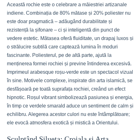
Această rochie este o celebrare a măiestriei artizanale
indiene. Combinația de 80% mătase și 20% poliester nu
este doar pragmatică – adăugând durabilitate și
rezistență la șifonare – ci și inteligentă din punct de
vedere estetic. Mătasea oferă fluiditate, un drapaj luxos și
o strălucire subtilă care captează lumina în moduri
fascinante. Poliesterul, pe de altă parte, ajută la
menținerea formei rochiei și previne întinderea excesivă.
Imprimeul arabesque roșu-verde este un spectacol vizual
în sine. Motivele complexe, inspirate din arta islamică, se
desfășoară pe toată suprafața rochiei, creând un efect
hipnotic. Roșul vibrant simbolizează pasiunea și energia,
în timp ce verdele smarald aduce un sentiment de calm și
echilibru. Alegerea acestor culori nu este întâmplătoare;
ele evocă atmosfera exotică și mistică a Orientului.
Sculptând Silueta: Croiala și Arta