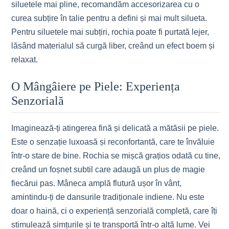
siluetele mai pline, recomandăm accesorizarea cu o
curea subțire în talie pentru a defini și mai mult silueta.
Pentru siluetele mai subțiri, rochia poate fi purtată lejer,
lăsând materialul să curgă liber, creând un efect boem și
relaxat.
O Mângâiere pe Piele: Experiența
Senzorială
Imaginează-ți atingerea fină și delicată a mătăsii pe piele.
Este o senzație luxoasă și reconfortantă, care te învăluie
într-o stare de bine. Rochia se mișcă grațios odată cu tine,
creând un foșnet subtil care adaugă un plus de magie
fiecărui pas. Mâneca amplă flutură ușor în vânt,
amintindu-ți de dansurile tradiționale indiene. Nu este
doar o haină, ci o experiență senzorială completă, care îți
stimulează simțurile și te transportă într-o altă lume. Vei