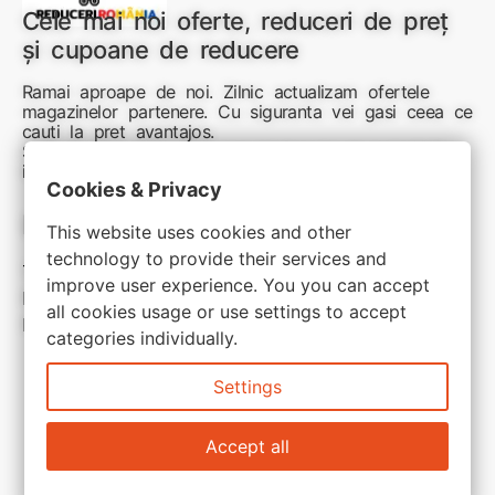
Cele mai noi oferte, reduceri de preț
și cupoane de reducere
Ramai aproape de noi. Zilnic actualizam ofertele
magazinelor partenere. Cu siguranta vei gasi ceea ce
cauti la pret avantajos.
Sunteti aici pentru reduceri inteligente si cumpărături
inspirate
Cookies & Privacy
Link-uri utile:
This website uses cookies and other
technology to provide their services and
Termeni si conditii
improve user experience. You you can accept
Politica de confidentialitate
all cookies usage or use settings to accept
Politica de cookie
categories individually.
Settings
Accept all