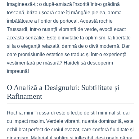
Imaginează-ți: o după-amiază însorită într-o grădină
toscană, briza ușoară care îți mângâie pielea, aroma
îmbătătoare a florilor de portocal. Această rochie
Trussardi, într-o nuanță vibrantă de verde, evocă exact
această senzație. Este o invitație la optimism, la libertate
și la o eleganță relaxată, demnă de o divă modernă. Dar
oare promisiunile estetice se traduc și într-o experiență
vestimentară pe măsură? Haideți să descoperim
împreună!
O Analiză a Designului: Subtilitate și
Rafinament
Rochia mini Trussardi este o lecție de stil minimalist, dar
cu impact maxim. Verdele vibrant, nuanța dominantă, este
echilibrat perfect de croiul evazat, care conferă fluiditate și
dinamism. Materialul subțire și inflexibil, deși poate părea