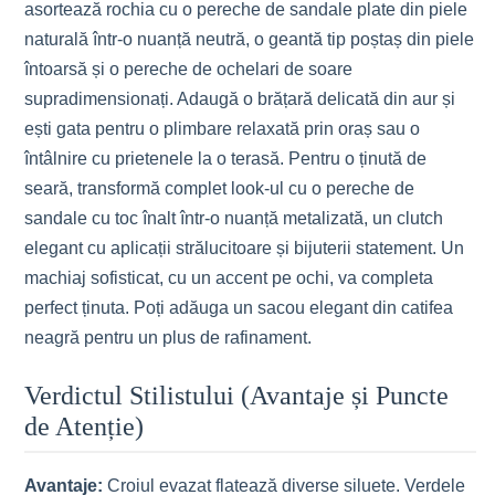
asortează rochia cu o pereche de sandale plate din piele
naturală într-o nuanță neutră, o geantă tip poștaș din piele
întoarsă și o pereche de ochelari de soare
supradimensionați. Adaugă o brățară delicată din aur și
ești gata pentru o plimbare relaxată prin oraș sau o
întâlnire cu prietenele la o terasă. Pentru o ținută de
seară, transformă complet look-ul cu o pereche de
sandale cu toc înalt într-o nuanță metalizată, un clutch
elegant cu aplicații strălucitoare și bijuterii statement. Un
machiaj sofisticat, cu un accent pe ochi, va completa
perfect ținuta. Poți adăuga un sacou elegant din catifea
neagră pentru un plus de rafinament.
Verdictul Stilistului (Avantaje și Puncte
de Atenție)
Avantaje:
Croiul evazat flatează diverse siluete. Verdele