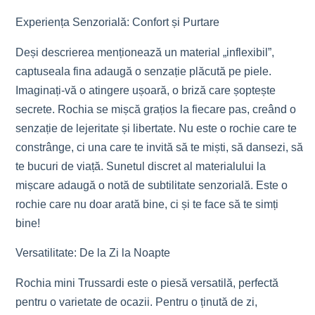
Experiența Senzorială: Confort și Purtare
Deși descrierea menționează un material „inflexibil”,
captuseala fina adaugă o senzație plăcută pe piele.
Imaginați-vă o atingere ușoară, o briză care șoptește
secrete. Rochia se mișcă grațios la fiecare pas, creând o
senzație de lejeritate și libertate. Nu este o rochie care te
constrânge, ci una care te invită să te miști, să dansezi, să
te bucuri de viață. Sunetul discret al materialului la
mișcare adaugă o notă de subtilitate senzorială. Este o
rochie care nu doar arată bine, ci și te face să te simți
bine!
Versatilitate: De la Zi la Noapte
Rochia mini Trussardi este o piesă versatilă, perfectă
pentru o varietate de ocazii. Pentru o ținută de zi,