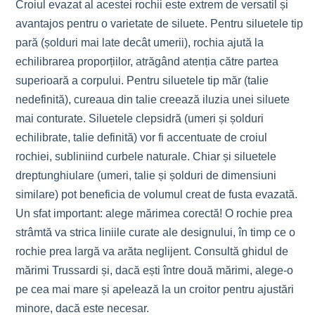
Croiul evazat al acestei rochii este extrem de versatil și
avantajos pentru o varietate de siluete. Pentru siluetele tip
pară (șolduri mai late decât umerii), rochia ajută la
echilibrarea proporțiilor, atrăgând atenția către partea
superioară a corpului. Pentru siluetele tip măr (talie
nedefinită), cureaua din talie creează iluzia unei siluete
mai conturate. Siluetele clepsidră (umeri și șolduri
echilibrate, talie definită) vor fi accentuate de croiul
rochiei, subliniind curbele naturale. Chiar și siluetele
dreptunghiulare (umeri, talie și șolduri de dimensiuni
similare) pot beneficia de volumul creat de fusta evazată.
Un sfat important: alege mărimea corectă! O rochie prea
strâmtă va strica liniile curate ale designului, în timp ce o
rochie prea largă va arăta neglijent. Consultă ghidul de
mărimi Trussardi și, dacă ești între două mărimi, alege-o
pe cea mai mare și apelează la un croitor pentru ajustări
minore, dacă este necesar.