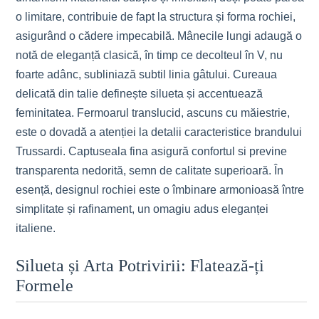
o limitare, contribuie de fapt la structura și forma rochiei,
asigurând o cădere impecabilă. Mânecile lungi adaugă o
notă de eleganță clasică, în timp ce decolteul în V, nu
foarte adânc, subliniază subtil linia gâtului. Cureaua
delicată din talie definește silueta și accentuează
feminitatea. Fermoarul translucid, ascuns cu măiestrie,
este o dovadă a atenției la detalii caracteristice brandului
Trussardi. Captuseala fina asigură confortul si previne
transparenta nedorită, semn de calitate superioară. În
esență, designul rochiei este o îmbinare armonioasă între
simplitate și rafinament, un omagiu adus eleganței
italiene.
Silueta și Arta Potrivirii: Flatează-ți
Formele