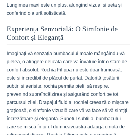
Lungimea maxi este un plus, alungind vizual silueta și
conferind o alură sofisticată.
Experiența Senzorială: O Simfonie de
Confort și Eleganță
Imaginați-vă senzația bumbacului moale mângâindu-vă
pielea, o atingere delicată care vă învăluie într-o stare de
confort absolut. Rochia Filippa nu este doar frumoasă;
este și incredibil de plăcut de purtat. Datorită țesăturii
subtiri și aerisite, rochia permite pielii să respire,
prevenind supraîncălzirea și asigurând confort pe tot
parcursul zilei. Drapajul fluid al rochiei creează o mișcare
grațioasă, o simfonie vizuală care vă va face să vă simțiți
încrezătoare și elegantă. Sunetul subtil al bumbacului
care se mișcă în jurul dumneavoastră adaugă o notă de
rafinament discret. Rochia Filippa este o experiență