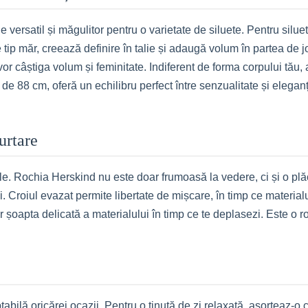
de versatil și măgulitor pentru o varietate de siluete. Pentru sil
e tip măr, creează definire în talie și adaugă volum în partea de j
vor câștiga volum și feminitate. Indiferent de forma corpului tău
de 88 cm, oferă un echilibru perfect între senzualitate și elegan
urtare
le. Rochia Herskind nu este doar frumoasă la vedere, ci și o plăc
ei. Croiul evazat permite libertate de mișcare, în timp ce materia
oar șoapta delicată a materialului în timp ce te deplasezi. Este o ro
bilă oricărei ocazii. Pentru o ținută de zi relaxată, asorteaz-o