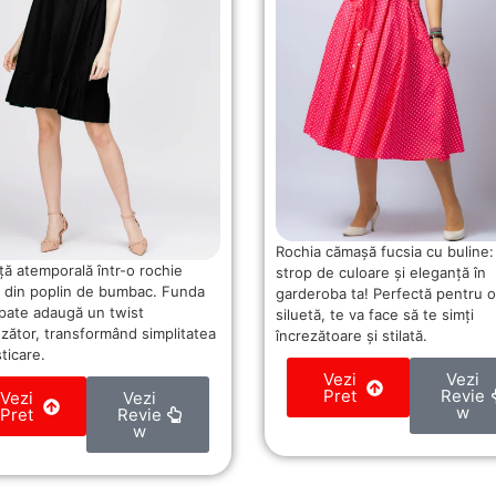
Rochia cămașă fucsia cu buline:
ță atemporală într-o rochie
strop de culoare și eleganță în
 din poplin de bumbac. Funda
garderoba ta! Perfectă pentru o
spate adaugă un twist
siluetă, te va face să te simți
nzător, transformând simplitatea
încrezătoare și stilată.
sticare.
Vezi
Vezi
Pret
Revie
Vezi
Vezi
w
Pret
Revie
w