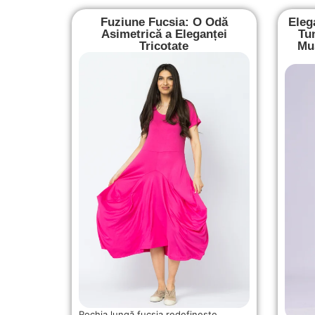
Fuziune Fucsia: O Odă
Eleg
Asimetrică a Eleganței
Tu
Tricotate
Mus
Rochia lungă fucsia redefinește