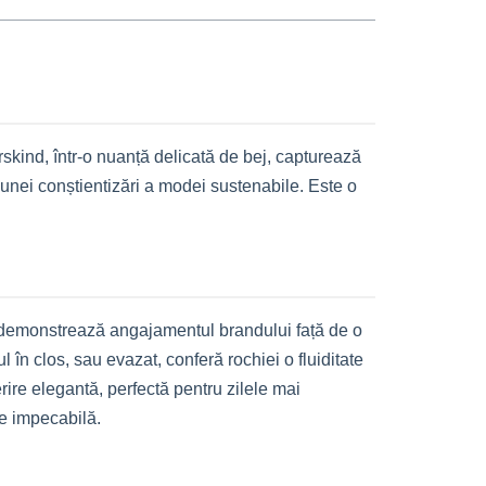
rskind, într-o nuanță delicată de bej, capturează
a unei conștientizări a modei sustenabile. Este o
t, demonstrează angajamentul brandului față de o
în clos, sau evazat, conferă rochiei o fluiditate
ire elegantă, perfectă pentru zilele mai
re impecabilă.