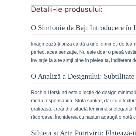
Detalii-le produsului:
O Simfonie de Bej: Introducere în
Imaginează-ți briza caldă a unei dimineți de toamn
perfect acea senzație. Nu este doar o piesă vestim
invitație la a te simți bine în pielea ta, indiferent 
O Analiză a Designului: Subtilitate
Rochia Herskind este o lecție de design minimalis
modă responsabilă. Stofa subțire, dar cu o textură
grațioasă, creând o siluetă feminină și elegantă
răcoroase. Închiderea cu nasturi adaugă o notă cl
Silueta și Arta Potrivirii: Flatează