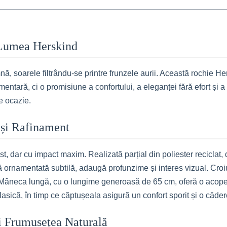
 Lumea Herskind
ă, soarele filtrându-se printre frunzele aurii. Această rochie He
entară, ci o promisiune a confortului, a eleganței fără efort și 
de ocazie.
 și Rafinament
t, dar cu impact maxim. Realizată parțial din poliester recicla
 ornamentată subtilă, adaugă profunzime și interes vizual. Croiul 
. Mâneca lungă, cu o lungime generoasă de 65 cm, oferă o acoper
asică, în timp ce căptușeala asigură un confort sporit și o căde
-ți Frumusețea Naturală