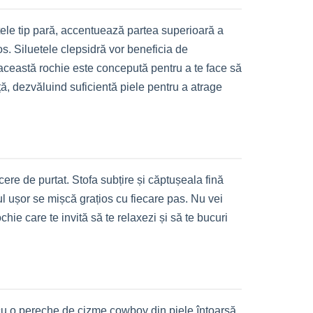
uetele tip pară, accentuează partea superioară a
os. Siluetele clepsidră vor beneficia de
, această rochie este concepută pentru a te face să
ță, dezvăluind suficientă piele pentru a atrage
ere de purtat. Stofa subțire și căptușeala fină
lul ușor se mișcă grațios cu fiecare pas. Nu vei
chie care te invită să te relaxezi și să te bucuri
 cu o pereche de cizme cowboy din piele întoarsă