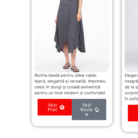
Rochia ideală pentru zilele calde:
Elegan
lejeră, elegantă și versatilă. Imprimeu
neagră
clasic în dungi și croială asimetrică
de la 
pentru un look modern și confortabil.
surpri
în sofi
Vezi
Vezi
Pret
Revie
w