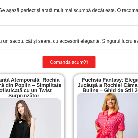
. Se așază perfect și arată mult mai scumpă decât este. O recoma
 cu un sacou, cât și seara, cu accesorii elegante. Singurul lucru es
Comanda acum
anță Atemporală: Rochia
Fuchsia Fantasy: Eleg
ă din Poplin – Simplitate
Jucăușă a Rochiei Căma
ofisticată cu un Twist
Buline – Ghid de Stil 
Surprinzător