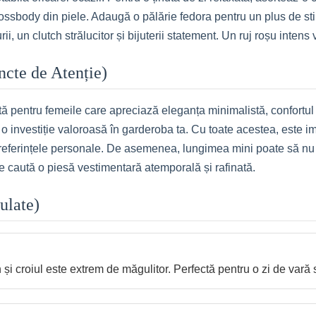
sbody din piele. Adaugă o pălărie fedora pentru un plus de stil.
i, un clutch strălucitor și bijuterii statement. Un ruj roșu intens
uncte de Atenție)
 pentru femeile care apreciază eleganța minimalistă, confortul ș
ac o investiție valoroasă în garderoba ta. Cu toate acestea, este i
referințele personale. De asemenea, lungimea mini poate să nu fie
 caută o piesă vestimentară atemporală și rafinată.
ulate)
n și croiul este extrem de măgulitor. Perfectă pentru o zi de vară