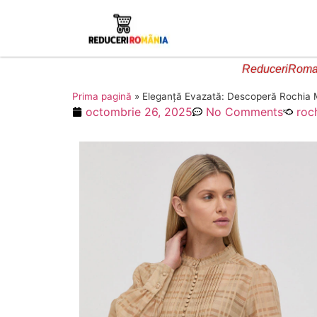
ReduceriRoman
Prima pagină
»
Eleganță Evazată: Descoperă Rochia M
octombrie 26, 2025
No Comments
roc