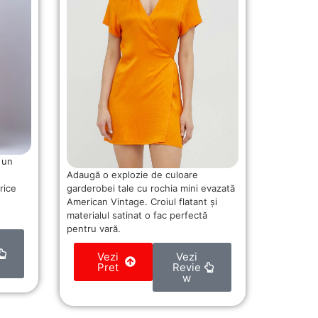
 un
Adaugă o explozie de culoare
garderobei tale cu rochia mini evazată
rice
American Vintage. Croiul flatant și
materialul satinat o fac perfectă
pentru vară.
Vezi
Vezi
Pret
Revie
w