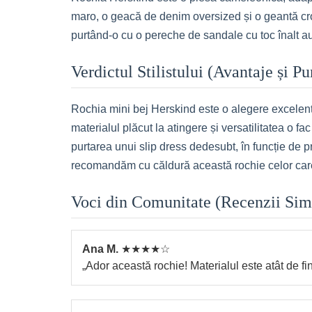
maro, o geacă de denim oversized și o geantă cros
purtând-o cu o pereche de sandale cu toc înalt auri
Verdictul Stilistului (Avantaje și P
Rochia mini bej Herskind este o alegere excelentă
materialul plăcut la atingere și versatilitatea o f
purtarea unui slip dress dedesubt, în funcție de p
recomandăm cu căldură această rochie celor care
Voci din Comunitate (Recenzii Sim
Ana M.
★★★★☆
„Ador această rochie! Materialul este atât de fi