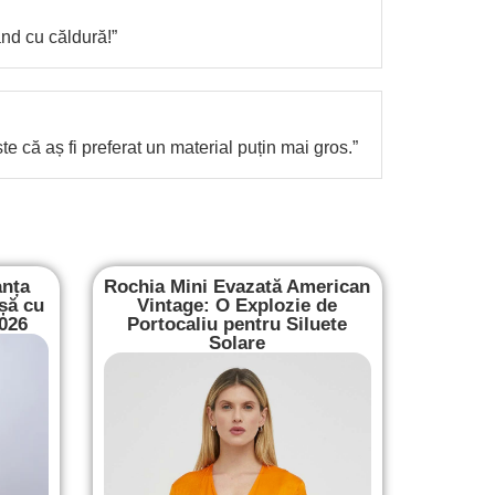
nd cu căldură!”
te că aș fi preferat un material puțin mai gros.”
anța
Rochia Mini Evazată American
șă cu
Vintage: O Explozie de
2026
Portocaliu pentru Siluete
Solare