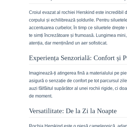
Croiul evazat al rochiei Herskind este incredibil 
corpului și echilibrează șoldurile. Pentru siluetel
accentuarea curbelor, în timp ce siluetele drepte 
te simți încrezătoare și frumoasă. Lungimea mini, 
atenția, dar menținând un aer sofisticat.
Experiența Senzorială: Confort și P
Imaginează-ți atingerea fină a materialului pe pie
asigură o senzație de confort pe tot parcursul zil
auzi fâlfâitul supărător al unei rochii rigide, ci d
de moment.
Versatilitate: De la Zi la Noapte
Rochia Herskind este o piesă cameleonică, adapta