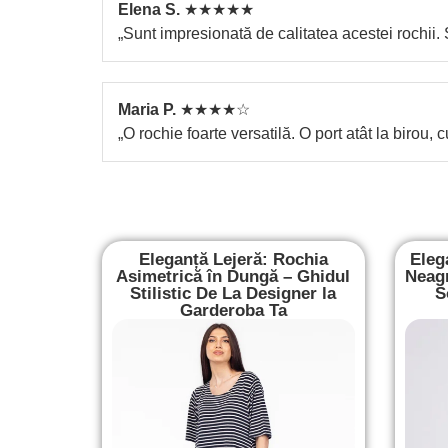
Elena S.
★★★★★
„Sunt impresionată de calitatea acestei rochii
Maria P.
★★★★☆
„O rochie foarte versatilă. O port atât la birou,
Eleganță Lejeră: Rochia
Eleg
Asimetrică în Dungă – Ghidul
Neagr
Stilistic De La Designer la
S
Garderoba Ta