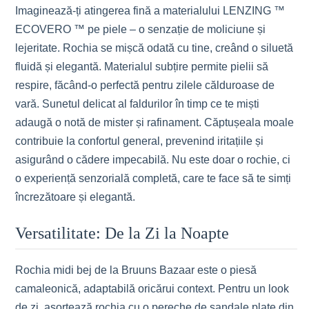
Imaginează-ți atingerea fină a materialului LENZING ™
ECOVERO ™ pe piele – o senzație de moliciune și
lejeritate. Rochia se mișcă odată cu tine, creând o siluetă
fluidă și elegantă. Materialul subțire permite pielii să
respire, făcând-o perfectă pentru zilele călduroase de
vară. Sunetul delicat al faldurilor în timp ce te miști
adaugă o notă de mister și rafinament. Căptușeala moale
contribuie la confortul general, prevenind iritațiile și
asigurând o cădere impecabilă. Nu este doar o rochie, ci
o experiență senzorială completă, care te face să te simți
încrezătoare și elegantă.
Versatilitate: De la Zi la Noapte
Rochia midi bej de la Bruuns Bazaar este o piesă
camaleonică, adaptabilă oricărui context. Pentru un look
de zi, asortează rochia cu o pereche de sandale plate din