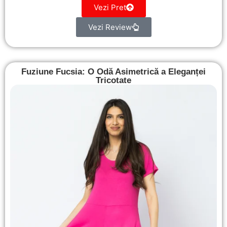
Vezi Pret
Vezi Review
Fuziune Fucsia: O Odă Asimetrică a Eleganței
Tricotate