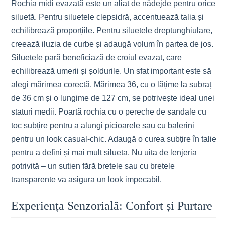
Rochia midi evazată este un aliat de nădejde pentru orice
siluetă. Pentru siluetele clepsidră, accentuează talia și
echilibrează proporțiile. Pentru siluetele dreptunghiulare,
creează iluzia de curbe și adaugă volum în partea de jos.
Siluetele pară beneficiază de croiul evazat, care
echilibrează umerii și șoldurile. Un sfat important este să
alegi mărimea corectă. Mărimea 36, cu o lățime la subraț
de 36 cm și o lungime de 127 cm, se potrivește ideal unei
staturi medii. Poartă rochia cu o pereche de sandale cu
toc subțire pentru a alungi picioarele sau cu balerini
pentru un look casual-chic. Adaugă o curea subțire în talie
pentru a defini și mai mult silueta. Nu uita de lenjeria
potrivită – un sutien fără bretele sau cu bretele
transparente va asigura un look impecabil.
Experiența Senzorială: Confort și Purtare