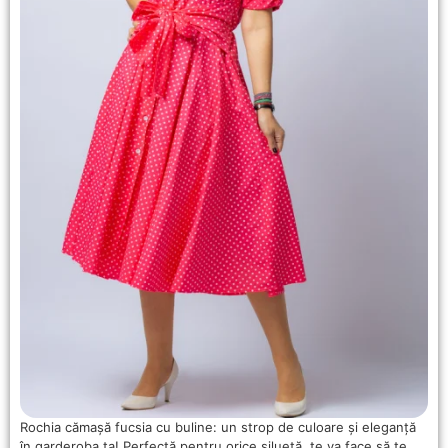
Rochia cămașă fucsia cu buline: un strop de culoare și eleganță
în garderoba ta! Perfectă pentru orice siluetă, te va face să te