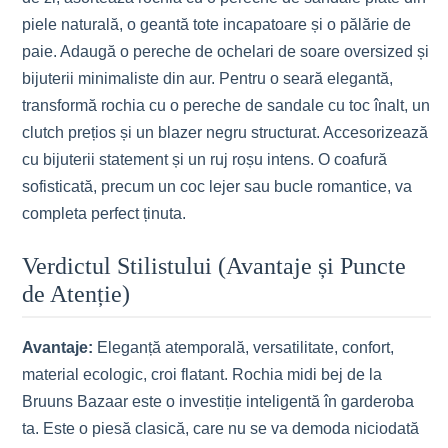
piele naturală, o geantă tote incapatoare și o pălărie de
paie. Adaugă o pereche de ochelari de soare oversized și
bijuterii minimaliste din aur. Pentru o seară elegantă,
transformă rochia cu o pereche de sandale cu toc înalt, un
clutch prețios și un blazer negru structurat. Accesorizează
cu bijuterii statement și un ruj roșu intens. O coafură
sofisticată, precum un coc lejer sau bucle romantice, va
completa perfect ținuta.
Verdictul Stilistului (Avantaje și Puncte
de Atenție)
Avantaje:
Eleganță atemporală, versatilitate, confort,
material ecologic, croi flatant. Rochia midi bej de la
Bruuns Bazaar este o investiție inteligentă în garderoba
ta. Este o piesă clasică, care nu se va demoda niciodată