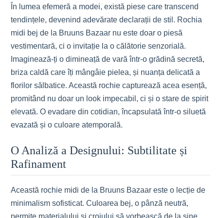
În lumea efemeră a modei, există piese care transcend
tendințele, devenind adevărate declarații de stil. Rochia
midi bej de la Bruuns Bazaar nu este doar o piesă
vestimentară, ci o invitație la o călătorie senzorială.
Imaginează-ți o dimineață de vară într-o grădină secretă,
briza caldă care îți mângâie pielea, și nuanța delicată a
florilor sălbatice. Această rochie capturează acea esență,
promitând nu doar un look impecabil, ci și o stare de spirit
elevată. O evadare din cotidian, încapsulată într-o siluetă
evazată și o culoare atemporală.
O Analiză a Designului: Subtilitate și
Rafinament
Această rochie midi de la Bruuns Bazaar este o lecție de
minimalism sofisticat. Culoarea bej, o pânză neutră,
permite materialului și croiului să vorbească de la sine.