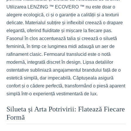
Utilizarea LENZING ™ ECOVERO ™ nu este doar o
alegere ecologică, ci și o garanție a calității și a texturii
delicate. Materialul subțire și inflexibil creează o drapare
elegantă, oferind fluiditate și mișcare la fiecare pas.
Fasonul în clos accentuează talia și creează o siluetă
feminină, în timp ce lungimea midi adaugă un aer de
rafinament clasic. Fermoarul translucid este o notă
modernă, integrată discret în design. Lipsa detaliilor
ostentative subliniază angajamentul brandului față de o
estetică simplă, dar impecabilă. Căptușeala asigură
confort și o cădere perfectă, transformând o piesă aparent
simplă într-o experiență vestimentară de lux.
Silueta și Arta Potrivirii: Flatează Fiecare
Formă