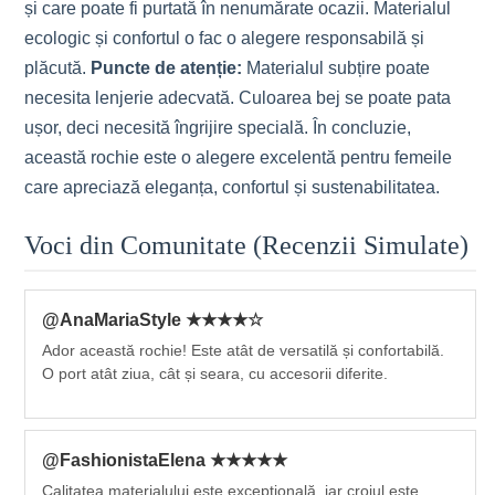
și care poate fi purtată în nenumărate ocazii. Materialul
ecologic și confortul o fac o alegere responsabilă și
plăcută.
Puncte de atenție:
Materialul subțire poate
necesita lenjerie adecvată. Culoarea bej se poate pata
ușor, deci necesită îngrijire specială. În concluzie,
această rochie este o alegere excelentă pentru femeile
care apreciază eleganța, confortul și sustenabilitatea.
Voci din Comunitate (Recenzii Simulate)
@AnaMariaStyle ★★★★☆
Ador această rochie! Este atât de versatilă și confortabilă.
O port atât ziua, cât și seara, cu accesorii diferite.
@FashionistaElena ★★★★★
Calitatea materialului este excepțională, iar croiul este