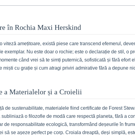
ere în Rochia Maxi Herskind
 o viteză amețitoare, există piese care transcend efemerul, dev
 exemplar. Nu este doar o rochie; este o declarație de stil, o pro
omente când vrei să te simți puternică, sofisticată și fără efort
iști cu grație și cum atragi priviri admirative fără a depune nici
a Materialelor și a Croielii
de sustenabilitate, materialele fiind certificate de Forest Stew
subliniază o filozofie de modă care respectă planeta, fără a com
r de responsabilitate ecologică, transformând deșeurile în frumuse
hiei să se așeze perfect pe corp. Croiala dreaptă, deși simplă, e