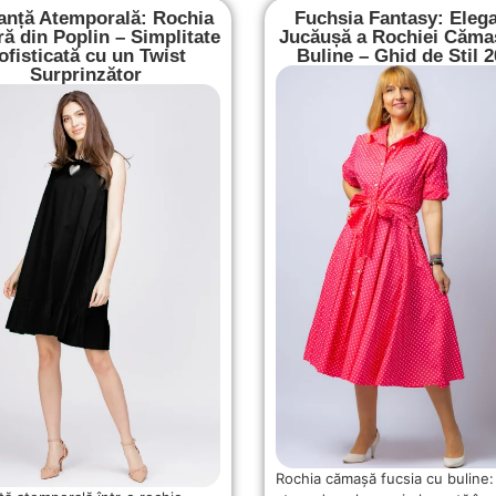
anță Atemporală: Rochia
Fuchsia Fantasy: Eleg
ă din Poplin – Simplitate
Jucăușă a Rochiei Căma
ofisticată cu un Twist
Buline – Ghid de Stil 
Surprinzător
Rochia cămașă fucsia cu buline: