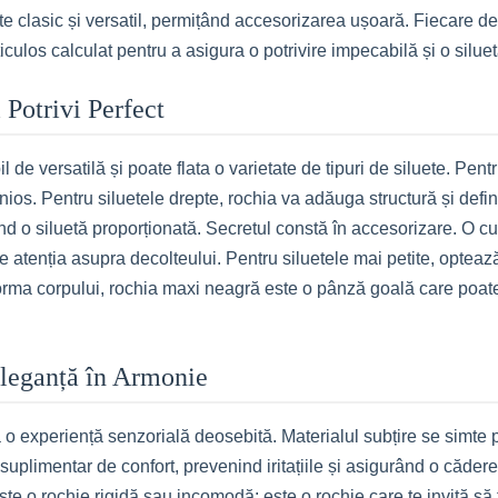
ste clasic și versatil, permițând accesorizarea ușoară. Fiecare d
culos calculat pentru a asigura o potrivire impecabilă și o siluet
 Potrivi Perfect
 de versatilă și poate flata o varietate de tipuri de siluete. Pent
ios. Pentru siluetele drepte, rochia va adăuga structură și defini
nd o siluetă proporționată. Secretul constă în accesorizare. O cur
e atenția asupra decolteului. Pentru siluetele mai petite, optează 
orma corpului, rochia maxi neagră este o pânză goală care poate fi
Eleganță în Armonie
o experiență senzorială deosebită. Materialul subțire se simte pl
suplimentar de confort, prevenind iritațiile și asigurând o căder
ste o rochie rigidă sau incomodă; este o rochie care te invită să 