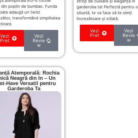
ță atemporală într-o rochie
strop de culoare și eleganță în
 din poplin de bumbac. Funda
garderoba ta! Perfectă pentru o
spate adaugă un twist
siluetă, te va face să te simți
nzător, transformând simplitatea
încrezătoare și stilată.
sticare.
Vezi
Vezi
Pret
Revie
Vezi
Vezi
w
Pret
Revie
w
anță Atemporală: Rochia
nică Neagră din In – Un
t-Have Versatil pentru
Garderoba Ta