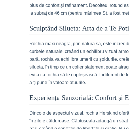
plus de confort și rafinament. Decolteul rotund e
la subraț de 46 cm (pentru mărimea S), a fost meti
Sculptând Silueta: Arta de a Te Poti
Rochia maxi neagră, prin natura sa, este incredibil
curbele naturale, creând un echilibru vizual armon
pară, rochia va echilibra umerii cu șoldurile, creâ
silueta, în timp ce un colier statement poate atrag
evita ca rochia să te copleșească. Indiferent de f
a-ți pune în valoare atuurile.
Experiența Senzorială: Confort și 
Dincolo de aspectul vizual, rochia Herskind oferă 
în zilele călduroase. Căptușeala adaugă un strat 
pas, creând o senzație de libertate și grație. Nu e