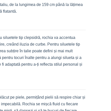
etaliu, de la lungimea de 159 cm până la lățimea
ă flatantă.
ru siluetele tip clepsidră, rochia va accentua
re, creând iluzia de curbe. Pentru siluetele tip
ea subțire în talie poate defini și mai mult
pentru tocuri înalte pentru a alungi silueta și a
 adaptată pentru a-ți reflecta stilul personal și
ăcut pe piele, permițând pielii să respire chiar și
e impecabilă. Rochia se mișcă fluid cu fiecare
te miști, să dansezi și să te bucuri de fiecare