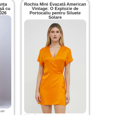
anța
Rochia Mini Evazată American
șă cu
Vintage: O Explozie de
2026
Portocaliu pentru Siluete
Solare
 un