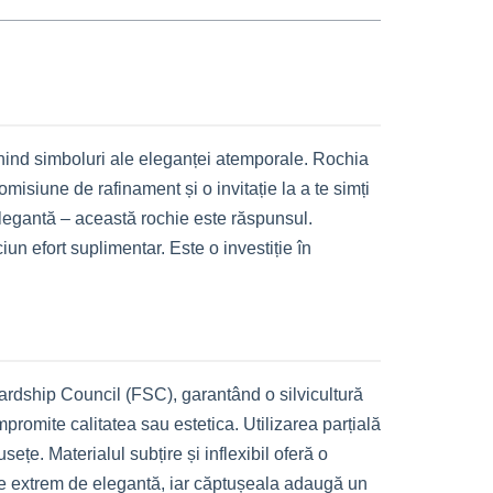
enind simboluri ale eleganței atemporale. Rochia
misiune de rafinament și o invitație la a te simți
 elegantă – această rochie este răspunsul.
un efort suplimentar. Este o investiție în
ardship Council (FSC), garantând o silvicultură
promite calitatea sau estetica. Utilizarea parțială
țe. Materialul subțire și inflexibil oferă o
ste extrem de elegantă, iar căptușeala adaugă un