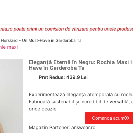
ia.ro poate primi un comision de vânzare pentru unele produs
i Herskind – Un Must-Have în Garderoba Ta
hie maxi
Eleganță Eternă în Negru: Rochia Maxi 
Have în Garderoba Ta
Pret Redus: 439.9 Lei
Experimentează eleganța atemporală cu rochi
Fabricată sustenabil și incredibil de versatilă,
orice ocazie.
Comanda acum
Magazin Partener: answear.ro