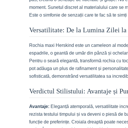
moment. Sunetul discret al materialului care se 
Este o simfonie de senzații care te fac să te simți
Versatilitate: De la Lumina Zilei la
Rochia maxi Herskind este un cameleon al modei, 
espadrile, o geantă de umăr din pânză și ochelari
Pentru o seară elegantă, transformă rochia cu tocur
pot adăuga un plus de rafinament și personalitate
sofisticată, demonstrând versatilitatea sa incredib
Verdictul Stilistului: Avantaje și P
Avantaje:
Eleganță atemporală, versatilitate incred
rezista testului timpului și va deveni o piesă de 
funcție de preferințe. Croiala dreaptă poate nec