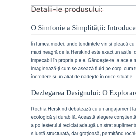
Detalii-le produsului:
O Simfonie a Simplității: Introduc
În lumea modei, unde tendințele vin și pleacă cu
maxi neagră de la Herskind este exact un astfel de
impecabil în propria piele. Gândește-te la acele m
Imaginează-ți cum se așează fluid pe corp, cum te m
încredere și un aliat de nădejde în orice situație.
Dezlegarea Designului: O Explorare 
Rochia Herskind debutează cu un angajament față 
ecologică și durabilă. Această alegere conștientă 
a poliesterului reciclat adaugă un strat suplimenta
siluetă structurată, dar grațioasă, permițând roc