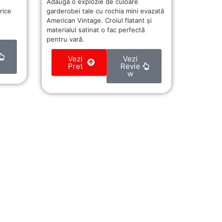
Adaugă o explozie de culoare
garderobei tale cu rochia mini evazată
rice
American Vintage. Croiul flatant și
materialul satinat o fac perfectă
pentru vară.
Vezi
Vezi
Pret
Revie
w