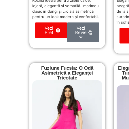
Rochia ideală pentru zilele calde:
Elegan
lejeră, elegantă și versatilă. Imprimeu
neagră
clasic în dungi și croială asimetrică
de la 
pentru un look modern și confortabil.
surpri
în sofi
Vezi
Vezi
Pret
Revie
w
Fuziune Fucsia: O Odă
Eleg
Asimetrică a Eleganței
Tu
Tricotate
Mus