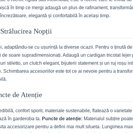
mișcă în timp ce mergi adaugă un plus de rafinament, transformâ
 încrezătoare, elegantă și confortabilă în același timp.
 Strălucirea Nopții
adaptându-se cu ușurință la diverse ocazii. Pentru o ținută de 
 de soare supradimensionați. Adaugă un cardigan tricotat lejer p
i stiletto, un clutch elegant, bijuterii statement și un ruj roșu i
. Schimbarea accesoriilor este tot ce ai nevoie pentru a transfor
ilă.
uncte de Atenție
ibilă, confort sporit, materiale sustenabile, flatează o varietate 
bază în garderoba ta.
Puncte de atenție:
Materialul subțire poate
esita accesorizare pentru a defini mai mult silueta. Lungimea ma