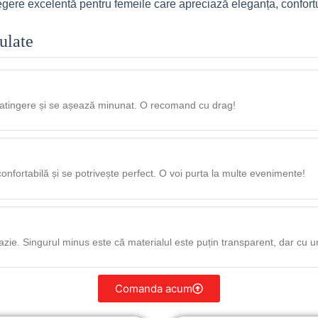
egere excelentă pentru femeile care apreciază eleganța, confortu
ulate
a atingere și se așează minunat. O recomand cu drag!
onfortabilă și se potrivește perfect. O voi purta la multe evenimente!
cazie. Singurul minus este că materialul este puțin transparent, dar cu 
Comanda acum