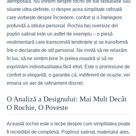
atemporală. Nu vorbim despre rochii de bal fastuoase sau
siluete ultra-definite, ci despre acea simplitate rafinată
care vorbește despre încredere, confort și o înțelegere
profundă a stilului personal. Rochia bej oversize din
poplin satinat este un astfel de exemplu – o piesă
vestimentară care transcendă tendințele și se transformă
într-o declarație de stil personal. Ne invită să ne relaxăm
în lux, să ne simțim bine în pielea noastră și să ne
exprimăm individualitatea fără efort. Este o promisiune de
confort și eleganță, o garanție că, indiferent de ocazie, vei
emana un aer de rafinament discret.
O Analiză a Designului: Mai Mult Decât
O Rochie, O Poveste
Această rochie este o lecție despre cum simplitatea poate
fi incredibil de complexă. Poplinul satinat, materialul ales,