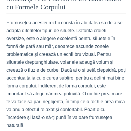
cu Formele Corpului
Frumusețea acestei rochii constă în abilitatea sa de a se
adapta diferitelor tipuri de siluete. Datorită croielii
oversize, este o alegere excelentă pentru siluetele în
formă de pară sau măr, deoarece ascunde zonele
problematice și creează un echilibru vizual. Pentru
siluetele dreptunghiulare, volanele adaugă volum și
creează o iluzie de curbe. Dacă ai o siluetă clepsidră, poți
accentua talia cu o curea subțire, pentru a defini mai bine
forma corpului. Indiferent de forma corpului, este
important să alegi mărimea potrivită. O rochie prea mare
te va face să pari neglijentă, în timp ce o rochie prea mică
va anula efectul relaxat și confortabil. Poart-o cu
încredere și lasă-o să-ți pună în valoare frumusețea
naturală.