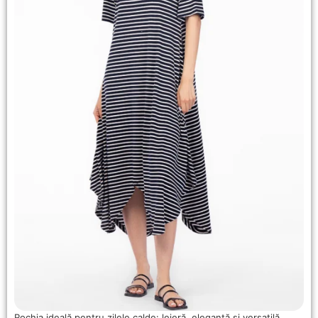
Rochia ideală pentru zilele calde: lejeră, elegantă și versatilă.