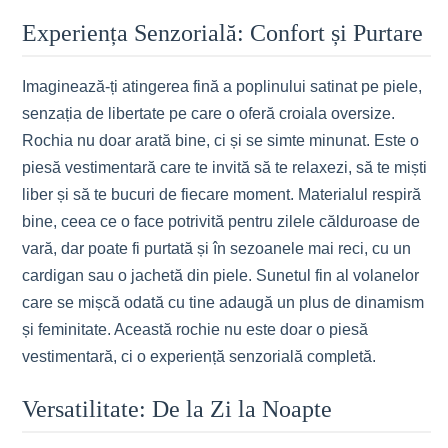
Experiența Senzorială: Confort și Purtare
Imaginează-ți atingerea fină a poplinului satinat pe piele,
senzația de libertate pe care o oferă croiala oversize.
Rochia nu doar arată bine, ci și se simte minunat. Este o
piesă vestimentară care te invită să te relaxezi, să te miști
liber și să te bucuri de fiecare moment. Materialul respiră
bine, ceea ce o face potrivită pentru zilele călduroase de
vară, dar poate fi purtată și în sezoanele mai reci, cu un
cardigan sau o jachetă din piele. Sunetul fin al volanelor
care se mișcă odată cu tine adaugă un plus de dinamism
și feminitate. Această rochie nu este doar o piesă
vestimentară, ci o experiență senzorială completă.
Versatilitate: De la Zi la Noapte