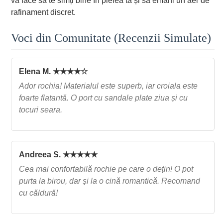
va face să te simți bine în pielea ta și să emani un aer de
rafinament discret.
Voci din Comunitate (Recenzii Simulate)
Elena M. ★★★★☆
Ador rochia! Materialul este superb, iar croiala este
foarte flatantă. O port cu sandale plate ziua și cu
tocuri seara.
Andreea S. ★★★★★
Cea mai confortabilă rochie pe care o dețin! O pot
purta la birou, dar și la o cină romantică. Recomand
cu căldură!