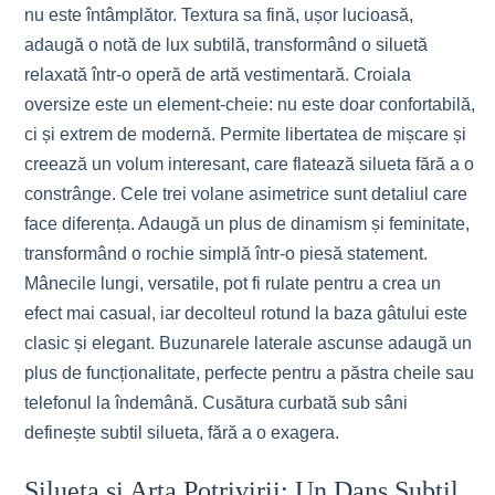
nu este întâmplător. Textura sa fină, ușor lucioasă,
adaugă o notă de lux subtilă, transformând o siluetă
relaxată într-o operă de artă vestimentară. Croiala
oversize este un element-cheie: nu este doar confortabilă,
ci și extrem de modernă. Permite libertatea de mișcare și
creează un volum interesant, care flatează silueta fără a o
constrânge. Cele trei volane asimetrice sunt detaliul care
face diferența. Adaugă un plus de dinamism și feminitate,
transformând o rochie simplă într-o piesă statement.
Mânecile lungi, versatile, pot fi rulate pentru a crea un
efect mai casual, iar decolteul rotund la baza gâtului este
clasic și elegant. Buzunarele laterale ascunse adaugă un
plus de funcționalitate, perfecte pentru a păstra cheile sau
telefonul la îndemână. Cusătura curbată sub sâni
definește subtil silueta, fără a o exagera.
Silueta și Arta Potrivirii: Un Dans Subtil