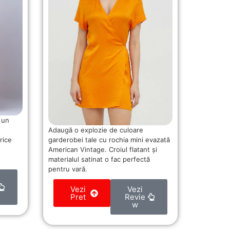
 un
Adaugă o explozie de culoare
garderobei tale cu rochia mini evazată
rice
American Vintage. Croiul flatant și
materialul satinat o fac perfectă
pentru vară.
Vezi
Vezi
Pret
Revie
w