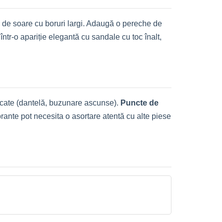
ie de soare cu boruri largi. Adaugă o pereche de
ntr-o apariție elegantă cu sandale cu toc înalt,
isticate (dantelă, buzunare ascunse).
Puncte de
ibrante pot necesita o asortare atentă cu alte piese