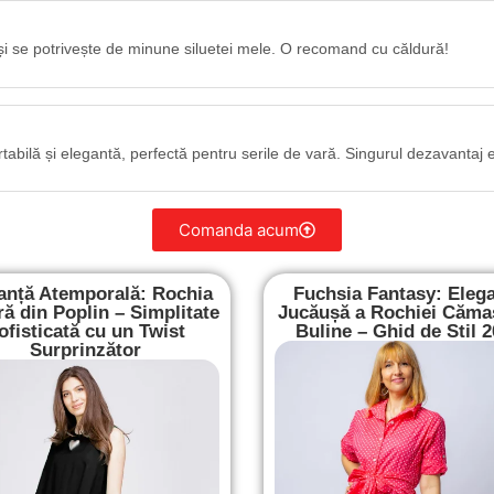
și se potrivește de minune siluetei mele. O recomand cu căldură!
rtabilă și elegantă, perfectă pentru serile de vară. Singurul dezavantaj 
Comanda acum
anță Atemporală: Rochia
Fuchsia Fantasy: Eleg
ă din Poplin – Simplitate
Jucăușă a Rochiei Căma
ofisticată cu un Twist
Buline – Ghid de Stil 
Surprinzător