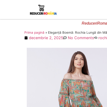
ReduceriRoman
Prima pagină
»
Eleganță Boemă: Rochia Lungă din Mătas
decembrie 2, 2025
No Comments
roch