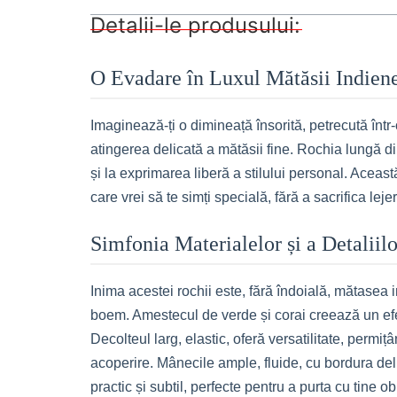
Detalii-le produsului:
O Evadare în Luxul Mătăsii Indien
Imaginează-ți o dimineață însorită, petrecută într-
atingerea delicată a mătăsii fine. Rochia lungă di
și la exprimarea liberă a stilului personal. Aceast
care vrei să te simți specială, fără a sacrifica lejer
Simfonia Materialelor și a Detaliilo
Inima acestei rochii este, fără îndoială, mătasea i
boem. Amestecul de verde și corai creează un efec
Decolteul larg, elastic, oferă versatilitate, permi
acoperire. Mânecile ample, fluide, cu bordura de
practic și subtil, perfecte pentru a purta cu tine 