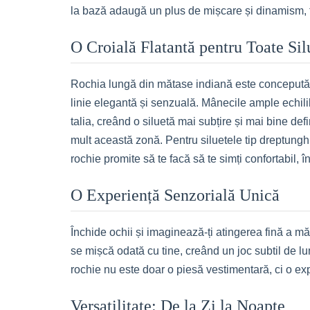
la bază adaugă un plus de mișcare și dinamism, tr
O Croială Flatantă pentru Toate Sil
Rochia lungă din mătase indiană este concepută pe
linie elegantă și senzuală. Mânecile ample echilib
talia, creând o siluetă mai subțire și mai bine def
mult această zonă. Pentru siluetele tip dreptungh
rochie promite să te facă să te simți confortabil, î
O Experiență Senzorială Unică
Închide ochii și imaginează-ți atingerea fină a măt
se mișcă odată cu tine, creând un joc subtil de l
rochie nu este doar o piesă vestimentară, ci o exper
Versatilitate: De la Zi la Noapte