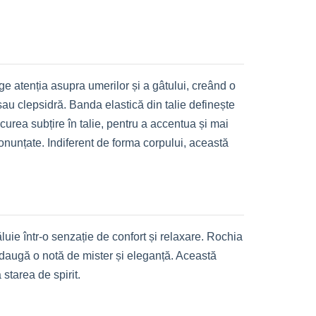
e atenția asupra umerilor și a gâtului, creând o
 sau clepsidră. Banda elastică din talie definește
curea subțire în talie, pentru a accentua și mai
onunțate. Indiferent de forma corpului, această
ăluie într-o senzație de confort și relaxare. Rochia
 adaugă o notă de mister și eleganță. Această
 starea de spirit.