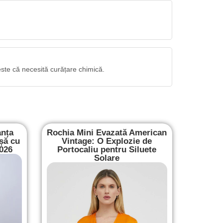
este că necesită curățare chimică.
anța
Rochia Mini Evazată American
șă cu
Vintage: O Explozie de
2026
Portocaliu pentru Siluete
Solare