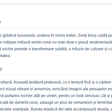
e
o grădină luxuriantă, undeva în inima Indiei. Simți briza caldă pe
n mătase indiană verde-corai nu este doar o piesă vestimentară, c
ă rochie promite o transformare subtilă, o infuzie de culoare și co
itatea.
r
ndiană. Această țesătură prețioasă, cu o textură fină și o cădere 
t vizual vibrant și armonios, evocând imagini ale peisajelor exo
țând purtarea rochiei atât pe umeri, pentru un look senzual, cât și
licată de dantelă corai, adaugă un plus de romantism și feminita
obiectele esențiale. Banda elastică din talie accentuează silueta, 