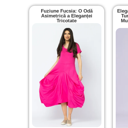
Fuziune Fucsia: O Odă
Eleg
Asimetrică a Eleganței
Tu
Tricotate
Mus