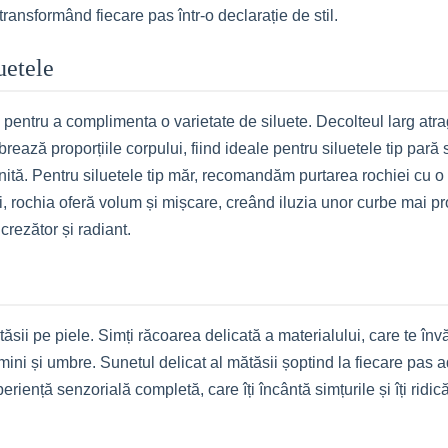
ansformând fiecare pas într-o declarație de stil.
uetele
ntru a complimenta o varietate de siluete. Decolteul larg atrag
rează proporțiile corpului, fiind ideale pentru siluetele tip pară
inită. Pentru siluetele tip măr, recomandăm purtarea rochiei cu o 
i, rochia oferă volum și mișcare, creând iluzia unor curbe mai pr
ncrezător și radiant.
ăsii pe piele. Simți răcoarea delicată a materialului, care te înv
umini și umbre. Sunetul delicat al mătăsii șoptind la fiecare pas
iență senzorială completă, care îți încântă simțurile și îți ridică