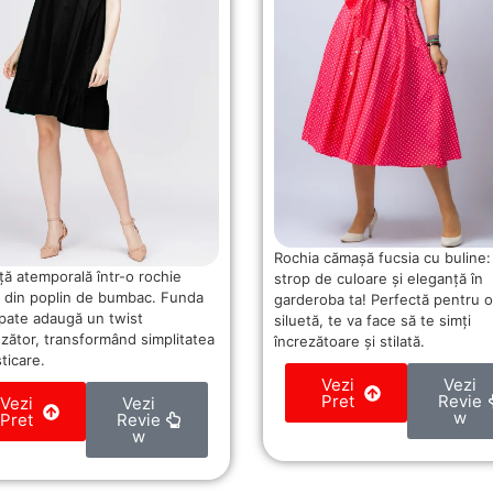
Rochia cămașă fucsia cu buline:
ță atemporală într-o rochie
strop de culoare și eleganță în
 din poplin de bumbac. Funda
garderoba ta! Perfectă pentru o
spate adaugă un twist
siluetă, te va face să te simți
nzător, transformând simplitatea
încrezătoare și stilată.
sticare.
Vezi
Vezi
Pret
Revie
Vezi
Vezi
w
Pret
Revie
w