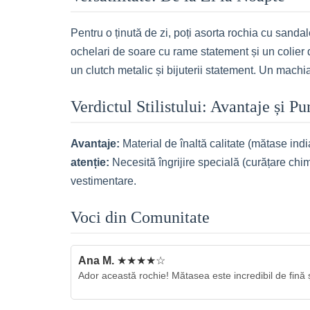
Pentru o ținută de zi, poți asorta rochia cu sanda
ochelari de soare cu rame statement și un colier d
un clutch metalic și bijuterii statement. Un machia
Verdictul Stilistului: Avantaje și P
Avantaje:
Material de înaltă calitate (mătase india
atenție:
Necesită îngrijire specială (curățare chimi
vestimentare.
Voci din Comunitate
Ana M.
★★★★☆
Ador această rochie! Mătasea este incredibil de fină ș