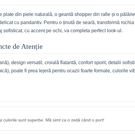
le plate din piele naturală, o geantă shopper din rafie și o pălăr
elicat cu pandantiv. Pentru o ținută de seară, transformă rochia î
j sofisticat, cu accent pe ochi, va completa perfect look-ul.
uncte de Atenție
nă), design versatil, croială flatantă, confort sporit, detalii sof
că), poate fi prea lejeră pentru ocazii foarte formale, culorile v
i culorile sunt superbe. Mă simt ca o zeiță când o port!