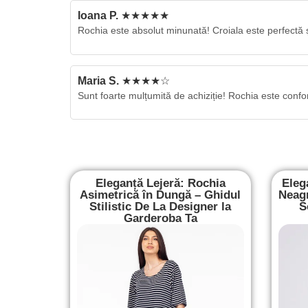
Ioana P.
★★★★★
Rochia este absolut minunată! Croiala este perfectă 
Maria S.
★★★★☆
Sunt foarte mulțumită de achiziție! Rochia este confo
Eleganță Lejeră: Rochia
Eleg
Asimetrică în Dungă – Ghidul
Neagr
Stilistic De La Designer la
S
Garderoba Ta