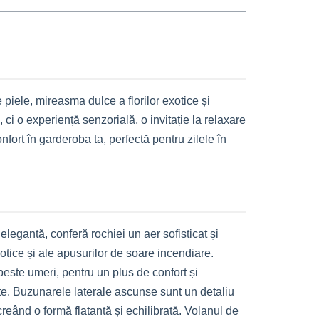
 piele, mireasma dulce a florilor exotice și
i o experiență senzorială, o invitație la relaxare
nfort în garderoba ta, perfectă pentru zilele în
elegantă, conferă rochiei un aer sofisticat și
tice și ale apusurilor de soare incendiare.
 peste umeri, pentru un plus de confort și
te. Buzunarele laterale ascunse sunt un detaliu
creând o formă flatantă și echilibrată. Volanul de