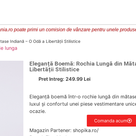
ia.ro poate primi un comision de vânzare pentru unele produs
e Indiană – O Odă a Libertății Stilistice
ie lunga
Eleganță Boemă: Rochia Lungă din Măta
Libertății Stilistice
Pret Intreg: 249.99 Lei
Eleganță boemă într-o rochie lungă din mătas
luxul și confortul unei piese vestimentare unic
ocazie.
Comanda acum
Magazin Partener: shopika.ro/